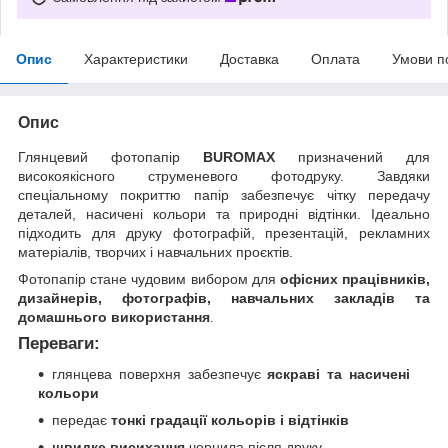
Опис
Характеристики
Доставка
Оплата
Умови п
Опис
Глянцевий фотопапір
BUROMAX
призначений для
високоякісного струменевого фотодруку. Завдяки
спеціальному покриттю папір забезпечує чітку передачу
деталей, насичені кольори та природні відтінки. Ідеально
підходить для друку фотографій, презентацій, рекламних
матеріалів, творчих і навчальних проєктів.
Фотопапір стане чудовим вибором для
офісних працівників,
дизайнерів, фотографів, навчальних закладів та
домашнього використання
.
Переваги:
глянцева поверхня забезпечує
яскраві та насичені
кольори
передає
тонкі градації кольорів і відтінків
швидке висихання
чорнила після друку