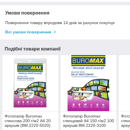
Умови повернення
Повернення товару впродовж 14 днів за рахунок покупця
Всі умови повернення
Подібні товари компанії
Фотопапір Buromax
Фотопапір Buromax
Фото
глянсова 200 г/м2 А4 20
глянцевий А4 150 г/м2 100
глян
аркушів (ВМ.2220-5020)
аркушів BM.2220-3100
арку