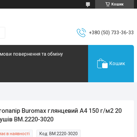
Кошик
+380 (50) 733-36-33
мови повернення та обміну
Кошик
опапір Buromax глянцевий А4 150 г/м2 20
ушів BM.2220-3020
ає в наявності
Код:
BM.2220-3020