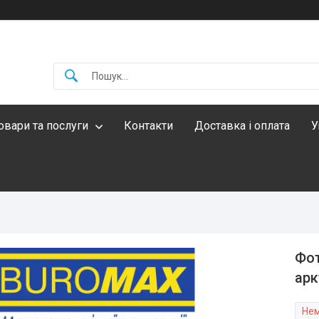
овари та послуги
Контакти
Доставка і оплата
У
Фот
арк
Нем