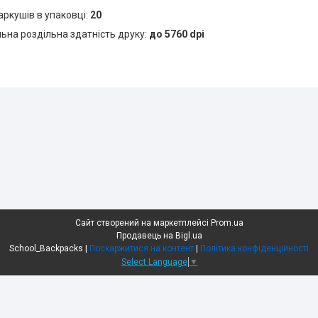
 аркушів в упаковці:
20
на роздільна здатність друку:
до 5760 dpi
Сайт створений на маркетплейсі
Prom.ua
Продавець на Bigl.ua
School_Backpacks |
Поскаржитися на контент
|
Політика конфіденційності
Select Language
▼