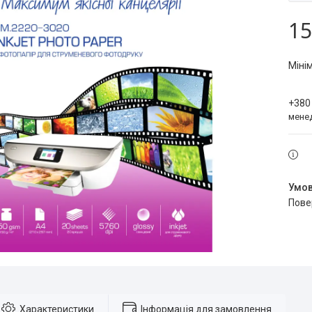
15
Міні
+380
мене
пов
Характеристики
Інформація для замовлення