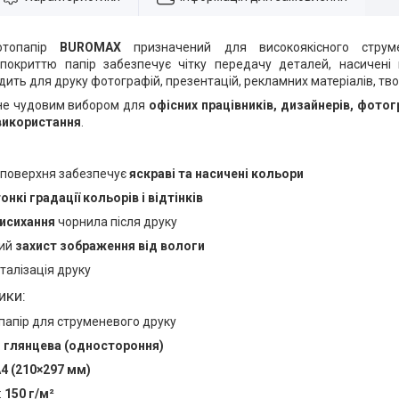
отопапір
BUROMAX
призначений для високоякісного струме
покриттю папір забезпечує чітку передачу деталей, насичені к
дить для друку фотографій, презентацій, рекламних матеріалів, тво
не чудовим вибором для
офісних працівників, дизайнерів, фотог
икористання
.
 поверхня забезпечує
яскраві та насичені кольори
онкі градації кольорів і відтінків
исихання
чорнила після друку
вий
захист зображення від вологи
талізація друку
ики:
папір для струменевого друку
:
глянцева (одностороння)
4 (210×297 мм)
:
150 г/м²