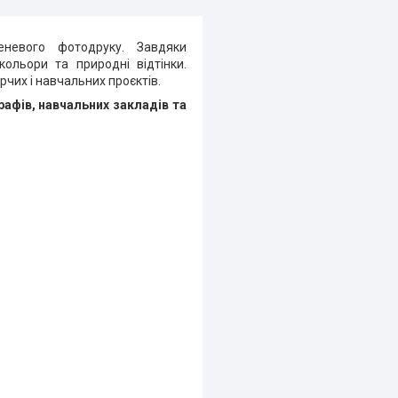
невого фотодруку. Завдяки
ольори та природні відтінки.
рчих і навчальних проєктів.
рафів, навчальних закладів та