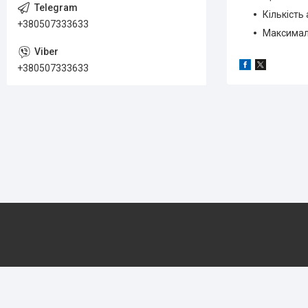
Кількість
+380507333633
Максималь
+380507333633