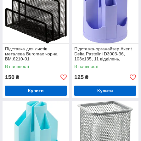
Підставка для листів
Підставка-органайзер Axent
металева Buromax чорна
Delta Pastelini D3003-36,
BM.6210-01
103x135, 11 відділень,
бузкова
В наявності
В наявності
150
125
₴
₴
Купити
Купити