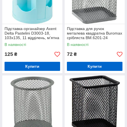
Підставка-органайзер Axent
Підставка для ручок
Delta Pastelini D3003-18,
металева квадратна Buromax
103x135, 11 відділень, м'ятна
срібляста BM.6201-24
В наявності
В наявності
125
72
₴
₴
Купити
Купити