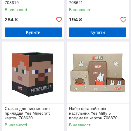
708619
708621
В наявності
В наявності
284
194
₴
₴
Купити
Купити
Стакан для письмового
Набір органайзерів
приладдя Yes Minecraft
настільних Yes Miffy 5
картон 708620
предметів картон 708870
В наявності
В наявності