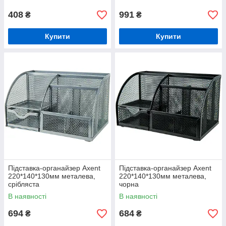
408
991
₴
₴
Купити
Купити
Підставка-органайзер Axent
Підставка-органайзер Axent
220*140*130мм металева,
220*140*130мм металева,
срібляста
чорна
В наявності
В наявності
694
684
₴
₴