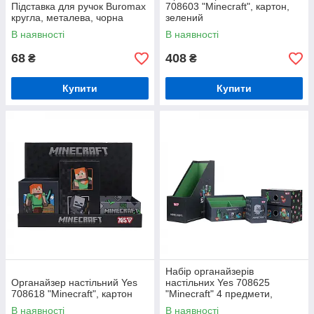
Підставка для ручок Buromax
708603 "Minecraft", картон,
кругла, металева, чорна
зелений
В наявності
В наявності
68
408
₴
₴
Купити
Купити
Набір органайзерів
Органайзер настільний Yes
настільних Yes 708625
708618 "Minecraft", картон
"Minecraft" 4 предмети,
картон
В наявності
В наявності