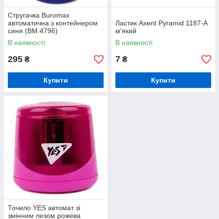
Стругачка Buromax
автоматична з контейнером
Ластик Axent Pyramid 1187-A
синя (BM.4796)
м'який
В наявності
В наявності
295
7
₴
₴
Купити
Купити
Точило YES автомат зі
змінним лезом рожева