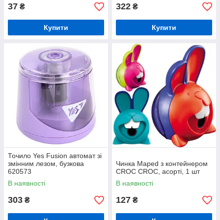
37
322
₴
₴
Купити
Купити
Точило Yes Fusion автомат зі
змінним лезом, бузкова
Чинка Maped з контейнером
620573
CROC CROC, асорті, 1 шт
В наявності
В наявності
303
127
₴
₴