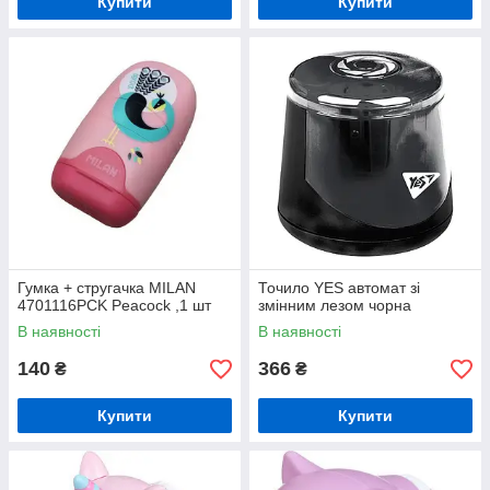
Купити
Купити
Гумка + стругачка MILAN
Точило YES автомат зі
4701116PCK Peacock ,1 шт
змінним лезом чорна
В наявності
В наявності
140
366
₴
₴
Купити
Купити