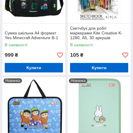
Скетчбук для робіт
Сумка шкільна А4 формат
маркерами Kite Creative K-
Yes Minecraft Adventure В-1
1280, А5, 30 аркушів
В наявності
В наявності
999
105
₴
₴
Купити
Купити
Новинка
Новинка