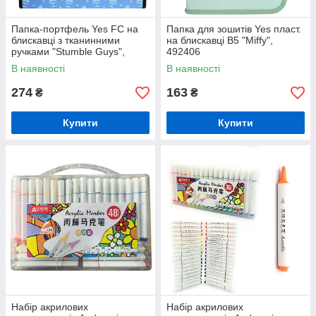
Папка-портфель Yes FC на
Папка для зошитів Yes пласт.
блискавці з тканинними
на блискавці В5 "Miffy",
ручками "Stumble Guys",
492406
492375
В наявності
В наявності
274
163
₴
₴
Купити
Купити
Набір акрилових
Набір акрилових