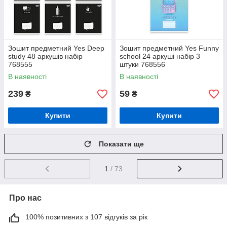
Зошит предметний Yes Deep
Зошит предметний Yes Funny
study 48 аркушів набір
school 24 аркуші набір 3
768555
штуки 768556
В наявності
В наявності
239
59
₴
₴
Купити
Купити
Показати ще
1
/ 73
Про нас
100% позитивних з 107 відгуків за рік