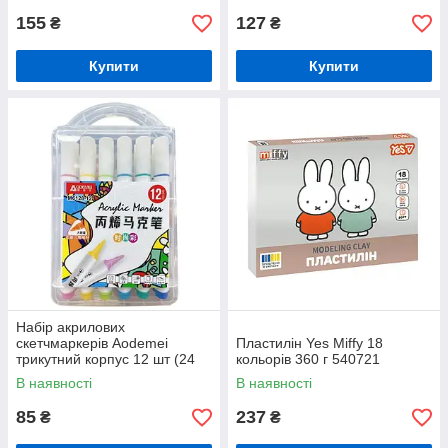
155
127
₴
₴
Купити
Купити
Набір акрилових
скетчмаркерів Aodemei
Пластилін Yes Miffy 18
трикутний корпус 12 шт (24
кольорів 360 г 540721
шт) M6128-12
В наявності
В наявності
85
237
₴
₴