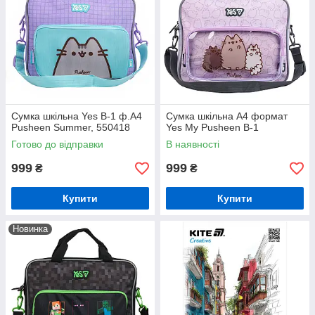
Сумка шкільна Yes В-1 ф.А4
Сумка шкільна А4 формат
Pusheen Summer, 550418
Yes My Pusheen В-1
Готово до відправки
В наявності
999
999
₴
₴
Купити
Купити
Новинка