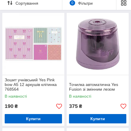
Сортування
0
Фільтри
Зошит учнівський Yes Pink
bow А5 12 аркушів клітинка
Точилка автоматична Yes
768564
Fusion зі змінним лезом
В наявності
В наявності
190
375
₴
₴
Купити
Купити