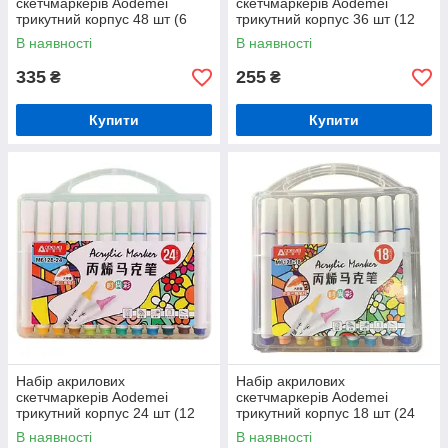
скетчмаркерів Aodemei
скетчмаркерів Aodemei
трикутний корпус 48 шт (6
трикутний корпус 36 шт (12
шт) M6128-48
шт) M6128-36
В наявності
В наявності
335
255
₴
₴
Купити
Купити
Набір акрилових
Набір акрилових
скетчмаркерів Aodemei
скетчмаркерів Aodemei
трикутний корпус 24 шт (12
трикутний корпус 18 шт (24
шт) M6128-24
шт) M6128-18
В наявності
В наявності