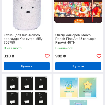
Стакан для письмового
Олівці кольорові Marco
приладдя Yes хутро Miffy
Renoir Fine Art 48 кольорів
708759
FineArt-48TN
В наявності
В наявності
310
982
₴
₴
Купити
Купити