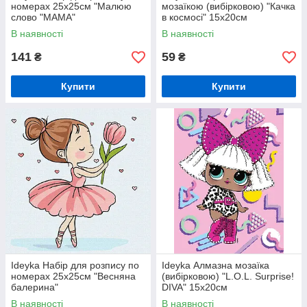
номерах 25х25см "Малюю
мозаїкою (вибірковою) "Качка
слово "МАМА"
в космосі" 15x20см
В наявності
В наявності
141
59
₴
₴
Купити
Купити
Ideyka Набір для розпису по
Ideyka Алмазна мозаїка
номерах 25х25см "Весняна
(вибірковою) "L.O.L. Surprise!
балерина"
DIVA" 15x20см
В наявності
В наявності