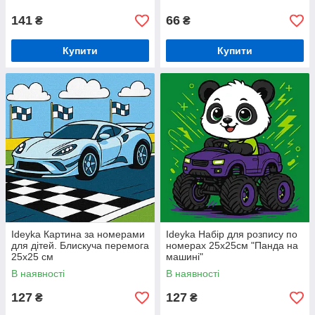
141
66
₴
₴
Купити
Купити
Ideyka Картина за номерами
Ideyka Набір для розпису по
для дітей. Блискуча перемога
номерах 25х25см "Панда на
25x25 см
машині"
В наявності
В наявності
127
127
₴
₴