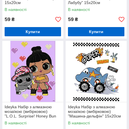
15x20см
Лабубу" 15x20см
В наявності
В наявності
59
59
₴
₴
Купити
Купити
Ideyka Набір з алмазною
Ideyka Набір з алмазною
мозаїкою (вибірковою)
мозаїкою (вибірковою)
"L.O.L. Surprise! Honey Bun
"Машина-дельфін" 15x20см
With Bunny Hun" 15x20см
В наявності
В наявності