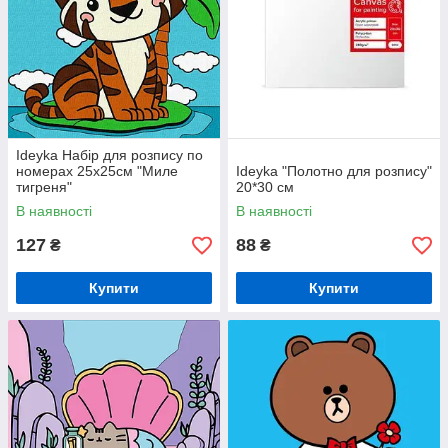
Ideyka Набір для розпису по
номерах 25х25см "Миле
Ideyka "Полотно для розпису"
тигреня"
20*30 см
В наявності
В наявності
127
88
₴
₴
Купити
Купити