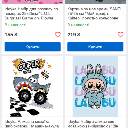
Ideyka Набір для розпису по
Картина за номерами SANTI
номерах 25х25см "L.O.L
25*25 см "Майнкрафт.
Surprise! Game on. Flower
Кріпер" полотно кольорове
Child"
В наявності
В наявності
155
219
₴
₴
Купити
Купити
Ideyka Алмазна мозаїка
Ideyka Набір з алмазною
(вибірковою) "Машина-акула"
мозаїкою (вибірковою) "Він