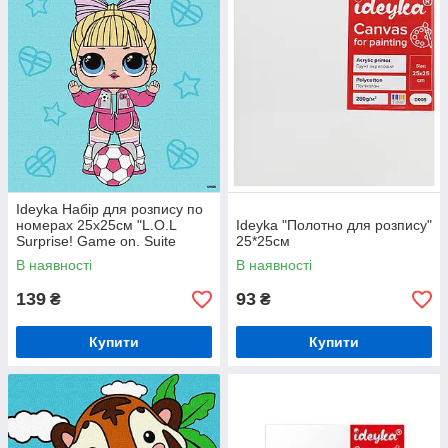
Ideyka Набір для розпису по
номерах 25х25см "L.O.L
Ideyka "Полотно для розпису"
Surprise! Game on. Suite
25*25см
Princess"
В наявності
В наявності
139
93
₴
₴
Купити
Купити