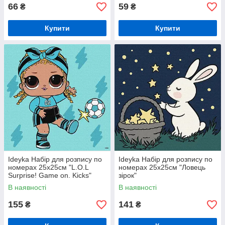
66
59
₴
₴
Купити
Купити
Ideyka Набір для розпису по
Ideyka Набір для розпису по
номерах 25х25см "L.O.L
номерах 25х25см "Ловець
Surprise! Game on. Kicks"
зірок"
В наявності
В наявності
155
141
₴
₴