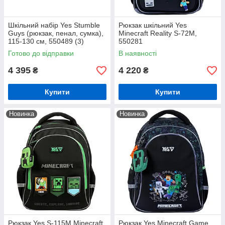
Шкільний набір Yes Stumble
Рюкзак шкільний Yes
Guys (рюкзак, пенал, сумка),
Minecraft Reality S-72M,
115-130 см, 550489 (3)
550281
Готово до відправки
В наявності
4 395
4 220
₴
₴
Купити
Купити
Новинка
Новинка
Рюкзак Yes S-115M Minecraft
Рюкзак Yes Minecraft Game