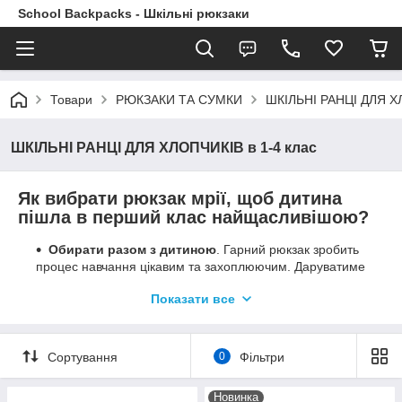
School Backpacks - Шкільні рюкзаки
Товари
РЮКЗАКИ ТА СУМКИ
ШКІЛЬНІ РАНЦІ ДЛЯ ХЛ
ШКІЛЬНІ РАНЦІ ДЛЯ ХЛОПЧИКІВ в 1-4 клас
Як вибрати рюкзак мрії, щоб дитина
пішла в перший клас найщасливішою?
Обирати разом з дитиною
. Гарний рюкзак зробить
процес навчання цікавим та захоплюючим. Даруватиме
радість від трепетного очікування занять. Коли дитина
Показати все
почувається впевнено, вона легше встановлює
контакти з іншими дітьми та розвиває дружні стосунки.
Вибір красивого рюкзака сприятиме розвитку
естетичних смаків дитини та її творчих здібностей.
Сортування
0
Фільтри
Якщо дати дитині можливість зробити вибір самостійно,
вона отримає набагато більше позитивних емоцій.
Новинка