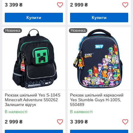
3 399
2 999
₴
₴
Купити
Купити
Новинка
Новинка
Рюкзак шкільний Yes S-104S
Рюкзак шкільний каркасний
Minecraft Adventure 550262
Yes Stumble Guys H-100S,
Залишити відгук
550489
В наявності
В наявності
2 999
3 399
₴
₴