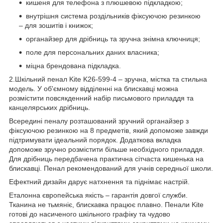
кишеня для телефона з плюшевою підкладкою;
внутрішня система роздільників фіксуючою резинкою
– для зошитів і книжок;
органайзер для дрібниць та зручна знімна ключниця;
поле для персональних даних власника;
міцна брендована підкладка.
2.Шкільний пенал Kite K26-599-4 – зручна, містка та стильна
модель. У об'ємному відділенні на блискавці можна
розмістити повсякденний набір письмового приладдя та
канцелярських дрібниць.
Всередині пеналу розташований зручний органайзер з
фіксуючою резинкою на 8 предметів, який допоможе завжди
підтримувати ідеальний порядок. Додаткова вкладка
допоможе зручно розмістити більше необхідного приладдя.
Для дрібниць передбачена практична сітчаста кишенька на
блискавці. Пенал рекомендований для учнів середньої школи.
Ефектний дизайн дарує натхнення та піднімає настрій.
Еталонна європейська якість – гарантія довгої служби.
Тканина не тьмяніє, блискавка працює плавно. Пенали Kite
готові до насиченого шкільного графіку та чудово