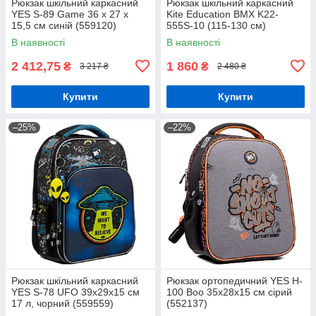
Рюкзак шкільний каркасний
Рюкзак шкільний каркасний
YES S-89 Game 36 x 27 x
Kite Education BMX K22-
15,5 см синій (559120)
555S-10 (115-130 см)
В наявності
В наявності
2 412,75
1 860
₴
₴
3 217 ₴
2 480 ₴
Купити
Купити
–25%
–22%
Рюкзак шкільний каркасний
Рюкзак ортопедичний YES H-
YES S-78 UFO 39х29х15 см
100 Boo 35х28х15 см сірий
17 л, чорний (559559)
(552137)