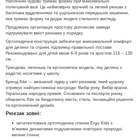
Наплічник чудово тримає форму при максимально
полегшеній вазі. Це неймовірно зручний та легкий рюкзак з
багатьма відділеннями та ущільненою передньою кишенею,
яка тримає форму та додає моделі стильного вигляду.
Продумана організація простору допоможе завжди
підтримувати вміст рюкзака у порядку.
Ортопедична конструкція забезпечує максимальний комфорт
для дитини та сприяє підтримці правильної постави.
Рекомендовано для дітей віком 6-8 років та зростом 115 – 130
см.
Трендова, легенька та ергономічна модель, яку дитина з
радістю носитиме у школу.
Бренд Kite — визнаний лідер у світі рюкзаків, який щороку
отримує найпрестижніші нагороди: Вибір року, Вибір країни,
Українська народна премія. Споживачі та експерти ринку
обирають Kite за бездоганну якість, стиль, інноваційні рішення
та ергономічний дизайн.
Рюкзак зовні:
запатентована ортопедична спинка Ergo Kids з
м'якими дихаючими подушечками повторює природні
вигини спини;