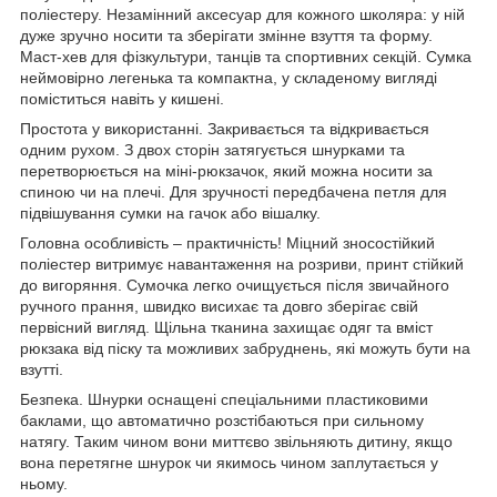
поліестеру. Незамінний аксесуар для кожного школяра: у ній
дуже зручно носити та зберігати змінне взуття та форму.
Маст-хев для фізкультури, танців та спортивних секцій. Сумка
неймовірно легенька та компактна, у складеному вигляді
поміститься навіть у кишені.
Простота у використанні. Закривається та відкривається
одним рухом. З двох сторін затягується шнурками та
перетворюється на міні-рюкзачок, який можна носити за
спиною чи на плечі. Для зручності передбачена петля для
підвішування сумки на гачок або вішалку.
Головна особливість – практичність! Міцний зносостійкий
поліестер витримує навантаження на розриви, принт стійкий
до вигоряння. Сумочка легко очищується після звичайного
ручного прання, швидко висихає та довго зберігає свій
первісний вигляд. Щільна тканина захищає одяг та вміст
рюкзака від піску та можливих забруднень, які можуть бути на
взутті.
Безпека. Шнурки оснащені спеціальними пластиковими
баклами, що автоматично розстібаються при сильному
натягу. Таким чином вони миттєво звільняють дитину, якщо
вона перетягне шнурок чи якимось чином заплутається у
ньому.