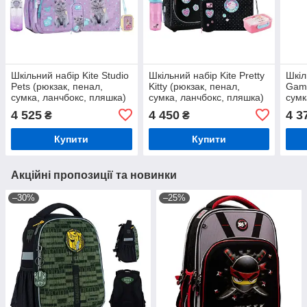
Шкільний набір Kite Studio
Шкільний набір Kite Pretty
Шкіл
Pets (рюкзак, пенал,
Kitty (рюкзак, пенал,
Game
сумка, ланчбокс, пляшка)
сумка, ланчбокс, пляшка)
сумк
115-130 см, SET_SP26-
115-130 см, SET_K26-
115-
4 525
4 450
4 3
₴
₴
763S (5)
724S-1 (5)
724S
Купити
Купити
Акційні пропозиції та новинки
–30%
–25%