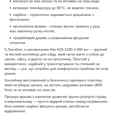
матеріал не має запаху та не впливає на смак води;
витримує температуру до 90°C, не виділяє токсини;
надійна – герметично закривається кришечкою з
фіксатором;
ергономічна форма – пляшку зручно тримати у руці,
має лаконічну ручку-петлю;
привабливий дизайн з незвичайним фігурним
силуетом.
5.Ланчбокс з наповненням Kite K25-1180-3 900 мл — зручний
та місткий контейнер для обіду, який легко взяти з собою до
школи, офісу, в дорогу чи на прогулянку. Простий у
використанні, надійний у транспортуванні та стильний на
вигляд — усе, що потрібно для комфортного прийому їжі поза
домом.
Контейнер виготовлений із безпечного харчового пластику,
який не вбирає запахи, не містить шкідливих речовин (BPA
free) та не впливає на смак їжі.
Прозора кришка з клапаном дозволяє зручно розігріти страву
в мікрохвильовці — просто відкрий клапан перед нагріванням.
Бічні клямки надійно фіксують кришку, запобігаючи
відкриванню.