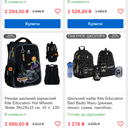
В наявності
В наявності
2 284,50
1 528,80
₴
₴
3 046 ₴
1 960 ₴
Купити
Купити
–20%
ПАКУНОК ШКОЛЯРА
–20%
Рюкзак шкільний каркасний
Шкільний набір Kite Education
Kite Education Hot Wheels
Bad Badtz Maru (рюкзак,
Skate 38x29x15 см, 16 л, 130-
пенал, сумка, ланчбокс,
145 см, чорний
пляшка) 130-145 см
В наявності
Готово до відправки
2 889,60
3 276
₴
₴
3 612 ₴
4 095 ₴