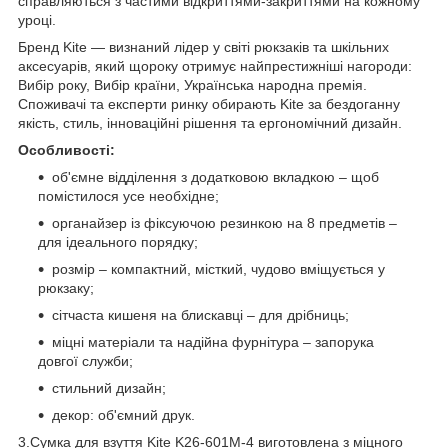
справляються з частими відкриттями-закриттями на кожному
уроці.
Бренд Kite — визнаний лідер у світі рюкзаків та шкільних
аксесуарів, який щороку отримує найпрестижніші нагороди:
Вибір року, Вибір країни, Українська народна премія.
Споживачі та експерти ринку обирають Kite за бездоганну
якість, стиль, інноваційні рішення та ергономічний дизайн.
Особливості:
об'ємне відділення з додатковою вкладкою – щоб
помістилося усе необхідне;
органайзер із фіксуючою резинкою на 8 предметів –
для ідеального порядку;
розмір – компактний, місткий, чудово вміщується у
рюкзаку;
сітчаста кишеня на блискавці – для дрібниць;
міцні матеріали та надійна фурнітура – запорука
довгої служби;
стильний дизайн;
декор: об'ємний друк.
3.Сумка для взуття Kite K26-601M-4 виготовлена з міцного