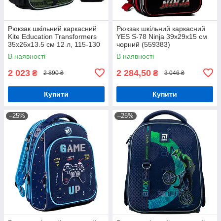
Рюкзак шкільний каркасний
Рюкзак шкільний каркасний
Kite Education Transformers
YES S-78 Ninja 39х29х15 см
35x26x13.5 см 12 л, 115-130
чорний (559383)
см (TF24-555S)
В наявності
В наявності
2 023
2 284,50
₴
₴
2 890 ₴
3 046 ₴
Купити
Купити
–25%
–25%