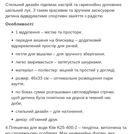
Стильний дизайн піднімає настрій та гармонійно доповнює
шкільний лук. З таким красивим та зручним аксесуаром
дитина відвідуватиме спортивні заняття з радістю.
Особливості:
1 відділення – містке та просторе;
передня кишеня на блискавці – додатковий
відокремлений простір для речей;
петля для вішалки – для зручного зберігання;
легко закривається – затягується шнурками;
матеріал – поліестер: міцний та простий у догляді;
розмір: 46x33 см – оптимальне розміщення пари
взуття;
по боках сумки розташовані світловідбивні стрічки,
щоб дитина була помітною на дорозі в темний час
доби;
стильний дизайн – для натхнення;
декор: об'ємний друк.
4.Пляшечка для води Kite K25-400-2 – тендітна, витончена та
по-справжньому особлива. Має незвичайну форму, яка