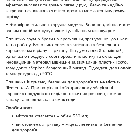
ефектно виглядає та зручно лягає у руку. Легко та надійно
закривається кнопкою з фіксатором та має лаконічну ручку-
стрічку.
Неймовірно стильна та зручна модель. Вона неодмінно стане
вашим постійним супутником і улюбленим аксесуаром.
Пляшечку зручно брати на прогулянки, тренування, до школи
та на роботу. Вона виготовлена з якісного та безпечного
харчового матеріалу – тритану. Він дуже легкий та міцний,
одночасно поєднує у собі переваги пластику та скла. Цей
інноваційний матеріал міцніший за звичайний пластик і скло,
тому довго зберігає бездоганний вигляд. Підходить для напоїв
температурою до 90°C.
Пляшечка із тритану безпечна для здоров'я та не містить
бісфенол-А. При нагріванні або тривалому зберіганні
харчових продуктів не виділяє токсичних речовин, не має
запаху та не впливає на смак води.
Особливості:
містка та компактна – об'єм 530 мл;
виготовлена з тритану – міцна, легенька та безпечна
для здоров'я;