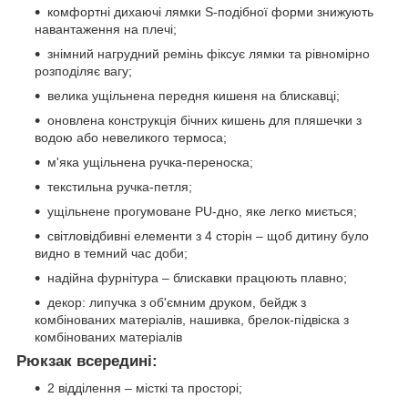
комфортні дихаючі лямки S-подібної форми знижують
навантаження на плечі;
знімний нагрудний ремінь фіксує лямки та рівномірно
розподіляє вагу;
велика ущільнена передня кишеня на блискавці;
оновлена конструкція бічних кишень для пляшечки з
водою або невеликого термоса;
м'яка ущільнена ручка-переноска;
текстильна ручка-петля;
ущільнене прогумоване PU-дно, яке легко миється;
світловідбивні елементи з 4 сторін – щоб дитину було
видно в темний час доби;
надійна фурнітура – блискавки працюють плавно;
декор: липучка з об'ємним друком, бейдж з
комбінованих матеріалів, нашивка, брелок-підвіска з
комбінованих матеріалів
Рюкзак всередині:
2 відділення – місткі та просторі;