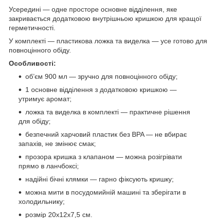
Усередині — одне просторе основне відділення, яке
закривається додатковою внутрішньою кришкою для кращої
герметичності.
У комплекті — пластикова ложка та виделка — усе готово для
повноцінного обіду.
Особливості:
об’єм 900 мл — зручно для повноцінного обіду;
1 основне відділення з додатковою кришкою —
утримує аромат;
ложка та виделка в комплекті — практичне рішення
для обіду;
безпечний харчовий пластик без BPA — не вбирає
запахів, не змінює смак;
прозора кришка з клапаном — можна розігрівати
прямо в ланчбоксі;
надійні бічні клямки — гарно фіксують кришку;
можна мити в посудомийній машині та зберігати в
холодильнику;
розмір 20х12х7,5 см.