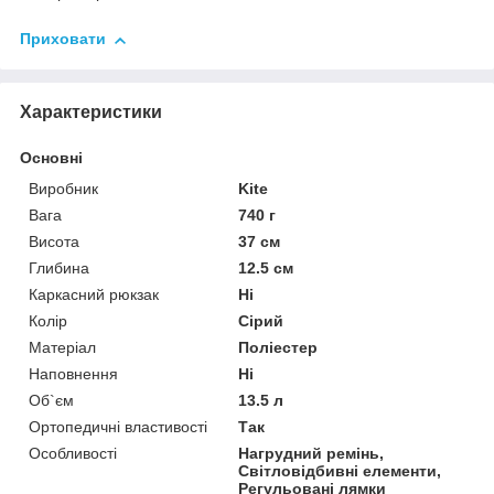
Приховати
Характеристики
Основні
Виробник
Kite
Вага
740 г
Висота
37 см
Глибина
12.5 см
Каркасний рюкзак
Ні
Колір
Сірий
Матеріал
Поліестер
Наповнення
Ні
Об`єм
13.5 л
Ортопедичні властивості
Так
Особливості
Нагрудний ремінь,
Світловідбивні елементи,
Регульовані лямки