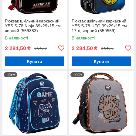
Рюкзак шкільний каркасний
Рюкзак шкільний каркасний
YES S-78 Ninja 39х29х15 см
YES S-78 UFO 39х29х15 см
чорний (559383)
17 л, чорний (559559)
В наявності
В наявності
2 284,50
2 284,50
₴
₴
3 046 ₴
3 046 ₴
Купити
Купити
–25%
–22%