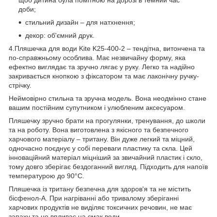
щоб дитина була помітною на дорозі в темний час
доби;
стильний дизайн – для натхнення;
декор: об'ємний друк.
4.Пляшечка для води Kite K25-400-2 – тендітна, витончена та
по-справжньому особлива. Має незвичайну форму, яка
ефектно виглядає та зручно лягає у руку. Легко та надійно
закривається кнопкою з фіксатором та має лаконічну ручку-
стрічку.
Неймовірно стильна та зручна модель. Вона неодмінно стане
вашим постійним супутником і улюбленим аксесуаром.
Пляшечку зручно брати на прогулянки, тренування, до школи
та на роботу. Вона виготовлена з якісного та безпечного
харчового матеріалу – тритану. Він дуже легкий та міцний,
одночасно поєднує у собі переваги пластику та скла. Цей
інноваційний матеріал міцніший за звичайний пластик і скло,
тому довго зберігає бездоганний вигляд. Підходить для напоїв
температурою до 90°C.
Пляшечка із тритану безпечна для здоров'я та не містить
бісфенол-А. При нагріванні або тривалому зберіганні
харчових продуктів не виділяє токсичних речовин, не має
запаху та не впливає на смак води.