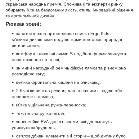
Українська народна премія. Споживачі та експерти ринку
обирають Kite за бездоганну якість, стиль, інноваційні рішення
та ергономічний дизайн.
Рюкзак зовні:
запатентована ортопедична спинка Ergo Kids з
м'якими дихаючими подушечками повторює природні
вигини спини;
комфортні дихаючі лямки S-подібної форми знижують
навантаження на плечі;
знімний нагрудний ремінь фіксує лямки та рівномірно
розподіляє вагу;
велика фронтальна кишеня на блискавці;
2 бічні кишені на резинці для пляшечки з водою або
невеликого термоса;
м'яка ущільнена ручка-переноска;
текстильна ручка-петля;
зносостійке EVA-дно з ніжками, які допоможуть
уникнути забруднень;
світловідбивні елементи з 4 сторін – щоб дитину було