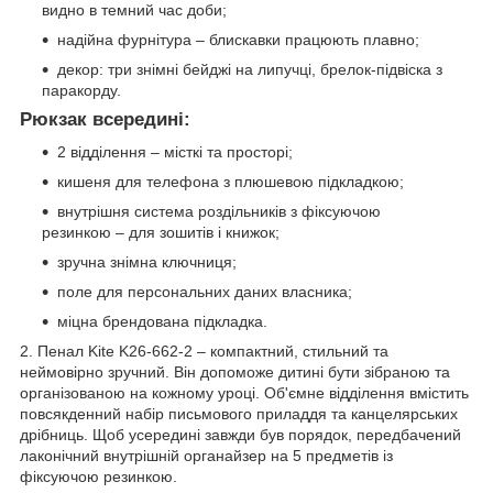
видно в темний час доби;
надійна фурнітура – блискавки працюють плавно;
декор: три знімні бейджі на липучці, брелок-підвіска з
паракорду.
Рюкзак всередині:
2 відділення – місткі та просторі;
кишеня для телефона з плюшевою підкладкою;
внутрішня система роздільників з фіксуючою
резинкою – для зошитів і книжок;
зручна знімна ключниця;
поле для персональних даних власника;
міцна брендована підкладка.
2. Пенал Kite K26-662-2 – компактний, стильний та
неймовірно зручний. Він допоможе дитині бути зібраною та
організованою на кожному уроці. Об'ємне відділення вмістить
повсякденний набір письмового приладдя та канцелярських
дрібниць. Щоб усередині завжди був порядок, передбачений
лаконічний внутрішній органайзер на 5 предметів із
фіксуючою резинкою.