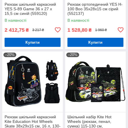
Рюкзак шкільний каркасний
Рюкзак ортопедичний YES H-
YES S-89 Game 36 x 27 x
100 Boo 35х28х15 см сірий
15,5 см синій (559120)
(552137)
В наявності
В наявності
2 412,75
1 528,80
₴
₴
3 217 ₴
1 960 ₴
Купити
Купити
–20%
–20%
Рюкзак шкільний каркасний
Шкільний набір Kite Hot
Kite Education Hot Wheels
Wheels (рюкзак, пенал,
Skate 38x29x15 см, 16 л, 130-
сумка) 115-130 см,