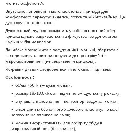
містить бісфенол-А.
Внутрішнє наповнення включає столові прилади для
комфортного перекусу: виделка, ложка та міні-контейнер. Це
дуже зручно та гігієнічно.
Дуже місткий, чудово розмістить у собі повноцінний обід.
Кришка щільно закривається та фіксується за допомогою
надійних бічних клямок.
Ланчбокс можна мити в посудомийній машині, зберігати в
холодильнику та використовувати для розігріву їжі в
мікрохвильовій печі (не закриваючи кришкою).
Яскравий дизайн сподобається і малюкам, і підліткам.
Особливості:
об'єм 750 мл – дуже місткий;
розмір 18х13,5х6 см – відмінно вміщується у рюкзаку;
внутрішнє наповнення – контейнер, виделка, ложка;
виконаний із безпечного харчового пластику, не має
запаху та не впливає на смак;
можна використовувати для розігріву обіду в
мікрохвильовій печі (без кришки);