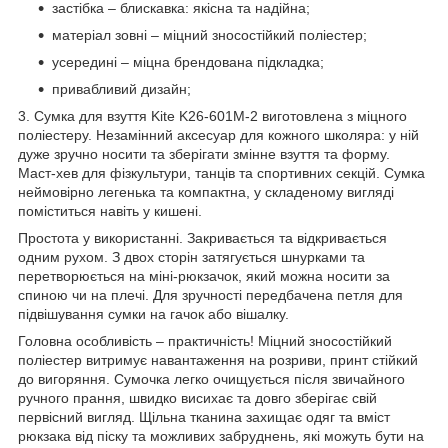
застібка – блискавка: якісна та надійна;
матеріал зовні – міцний зносостійкий поліестер;
усередині – міцна брендована підкладка;
привабливий дизайн;
3. Сумка для взуття Kite K26-601M-2 виготовлена з міцного
поліестеру. Незамінний аксесуар для кожного школяра: у ній
дуже зручно носити та зберігати змінне взуття та форму.
Маст-хев для фізкультури, танців та спортивних секцій. Сумка
неймовірно легенька та компактна, у складеному вигляді
поміститься навіть у кишені.
Простота у використанні. Закривається та відкривається
одним рухом. З двох сторін затягується шнурками та
перетворюється на міні-рюкзачок, який можна носити за
спиною чи на плечі. Для зручності передбачена петля для
підвішування сумки на гачок або вішалку.
Головна особливість – практичність! Міцний зносостійкий
поліестер витримує навантаження на розриви, принт стійкий
до вигоряння. Сумочка легко очищується після звичайного
ручного прання, швидко висихає та довго зберігає свій
первісний вигляд. Щільна тканина захищає одяг та вміст
рюкзака від піску та можливих забруднень, які можуть бути на