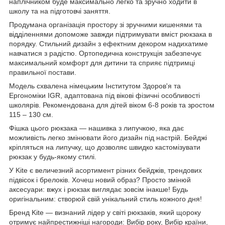
наплічником буде максимально легко та зручно ходити в
школу та на підготовчі заняття.
Продумана організація простору зі зручними кишенями та
відділеннями допоможе завжди підтримувати вміст рюкзака в
порядку. Стильний дизайн з ефектним декором надихатиме
навчатися з радістю. Ортопедична конструкція забезпечує
максимальний комфорт для дитини та сприяє підтримці
правильної постави.
Модель схвалена німецьким Інститутом Здоров'я та
Ергономіки IGR, адаптована під вікові фізичні особливості
школярів. Рекомендована для дітей віком 6-8 років та зростом
115 – 130 см.
Фішка цього рюкзака — нашивка з липучкою, яка дає
можливість легко змінювати його дизайн під настрій. Бейджі
кріпляться на липучку, що дозволяє швидко кастомізувати
рюкзак у будь-якому стилі.
У Kite є величезний асортимент різних бейджів, трендових
підвісок і брелоків. Хочеш новий образ? Просто змінюй
аксесуари: вжух і рюкзак виглядає зовсім інакше! Будь
оригінальним: створюй свій унікальний стиль кожного дня!
Бренд Kite — визнаний лідер у світі рюкзаків, який щороку
отримує найпрестижніші нагороди: Вибір року, Вибір країни,