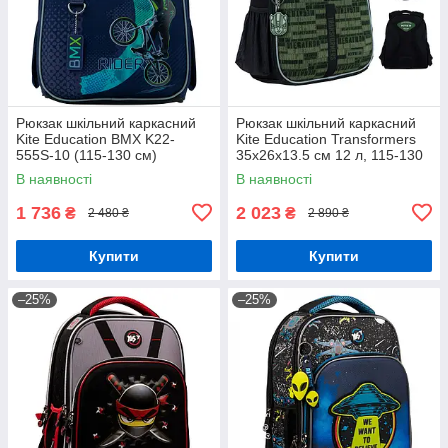
Рюкзак шкільний каркасний
Рюкзак шкільний каркасний
Kite Education BMX K22-
Kite Education Transformers
555S-10 (115-130 см)
35x26x13.5 см 12 л, 115-130
см (TF24-555S)
В наявності
В наявності
1 736
2 023
₴
₴
2 480 ₴
2 890 ₴
Купити
Купити
–25%
–25%