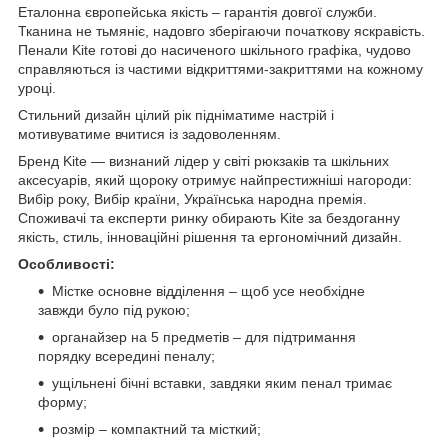
Еталонна європейська якість – гарантія довгої служби.
Тканина не тьмяніє, надовго зберігаючи початкову яскравість.
Пенали Kite готові до насиченого шкільного графіка, чудово
справляються із частими відкриттями-закриттями на кожному
уроці.
Стильний дизайн цілий рік підніматиме настрій і
мотивуватиме вчитися із задоволенням.
Бренд Kite — визнаний лідер у світі рюкзаків та шкільних
аксесуарів, який щороку отримує найпрестижніші нагороди:
Вибір року, Вибір країни, Українська народна премія.
Споживачі та експерти ринку обирають Kite за бездоганну
якість, стиль, інноваційні рішення та ергономічний дизайн.
Особливості:
Містке основне відділення – щоб усе необхідне
завжди було під рукою;
органайзер на 5 предметів – для підтримання
порядку всередині пеналу;
ущільнені бічні вставки, завдяки яким пенал тримає
форму;
розмір – компактний та місткий;