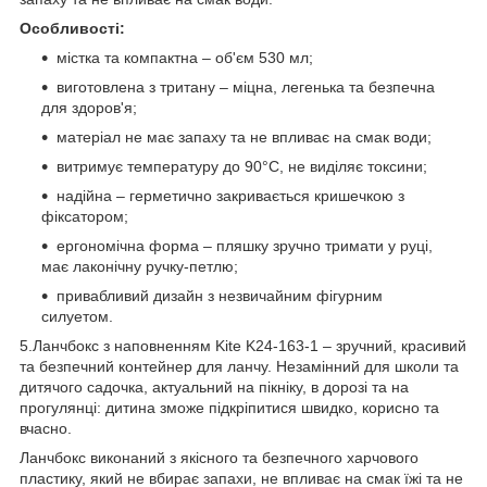
Особливості:
містка та компактна – об'єм 530 мл;
виготовлена з тритану – міцна, легенька та безпечна
для здоров'я;
матеріал не має запаху та не впливає на смак води;
витримує температуру до 90°C, не виділяє токсини;
надійна – герметично закривається кришечкою з
фіксатором;
ергономічна форма – пляшку зручно тримати у руці,
має лаконічну ручку-петлю;
привабливий дизайн з незвичайним фігурним
силуетом.
5.Ланчбокс з наповненням Kite K24-163-1 – зручний, красивий
та безпечний контейнер для ланчу. Незамінний для школи та
дитячого садочка, актуальний на пікніку, в дорозі та на
прогулянці: дитина зможе підкріпитися швидко, корисно та
вчасно.
Ланчбокс виконаний з якісного та безпечного харчового
пластику, який не вбирає запахи, не впливає на смак їжі та не