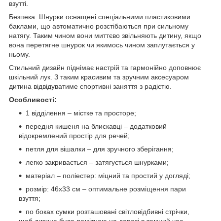
взутті.
Безпека. Шнурки оснащені спеціальними пластиковими
баклами, що автоматично розстібаються при сильному
натягу. Таким чином вони миттєво звільняють дитину, якщо
вона перетягне шнурок чи якимось чином заплутається у
ньому.
Стильний дизайн піднімає настрій та гармонійно доповнює
шкільний лук. З таким красивим та зручним аксесуаром
дитина відвідуватиме спортивні заняття з радістю.
Особливості:
1 відділення – містке та просторе;
передня кишеня на блискавці – додатковий
відокремлений простір для речей;
петля для вішалки – для зручного зберігання;
легко закривається – затягується шнурками;
матеріал – поліестер: міцний та простий у догляді;
розмір: 46x33 см – оптимальне розміщення пари
взуття;
по боках сумки розташовані світловідбивні стрічки,