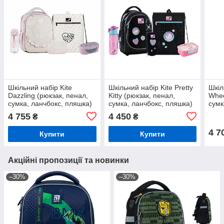
Шкільний набір Kite
Шкільний набір Kite Pretty
Шкіл
Dazzling (рюкзак, пенал,
Kitty (рюкзак, пенал,
Whee
сумка, ланчбокс, пляшка)
сумка, ланчбокс, пляшка)
сумк
115-130 см, SET_K26-
115-130 см, SET_K26-
115-
4 755
4 450
₴
₴
555S-2 (5)
724S-1 (5)
724S
4 7
Купити
Купити
Акційні пропозиції та новинки
–30%
–30%