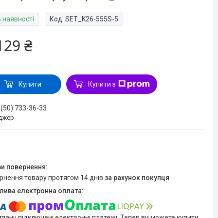
В наявності
Код:
SET_K26-555S-5
129 ₴
Купити
Купити з
 (50) 733-36-33
джер
ернення товару протягом 14 днів
за рахунок покупця
мпанії підключені електронні платежі. Тепер ви можете купити