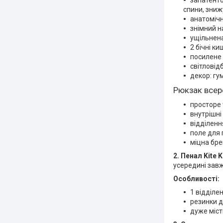
запатенто
спини, зни
анатомічн
знімний н
ущільнена
2 бічні к
посилене 
світловід
декор: гу
Рюкзак всер
просторе 
внутрішні
відділен
поле для 
міцна бре
2. Пенал Kite 
усередині зав
Особливості:
1 відділе
резинки д
дуже міст