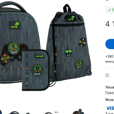
4 
+380
мене
пов
У ко