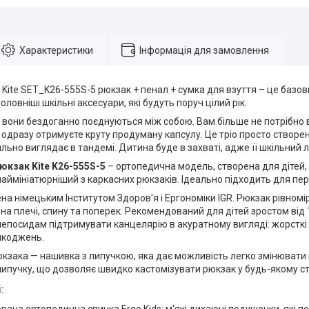
Характеристики
Інформація для замовлення
 Kite SET_K26-555S-5 рюкзак + пенал + сумка для взуття – це базо
ловніші шкільні аксесуари, які будуть поруч цілий рік.
 вони бездоганно поєднуються між собою. Вам більше не потрібно 
 одразу отримуєте круту продуману капсулу. Це тріо просто створе
льно виглядає в тандемі. Дитина буде в захваті, адже її шкільний
рюкзак Kite K26-555S-5
– ортопедична модель, створена для дітей, я
аймініатюрніший з каркасних рюкзаків. Ідеально підходить для пе
а німецьким Інститутом Здоров'я і Ергономіки IGR. Рюкзак рівномі
а плечі, спину та поперек. Рекомендований для дітей зростом від 1
епосидам підтримувати канцелярію в акуратному вигляді: жорсткі 
шкоджень.
кзака — нашивка з липучкою, яка дає можливість легко змінювати й
липучку, що дозволяє швидко кастомізувати рюкзак у будь-якому ст
: