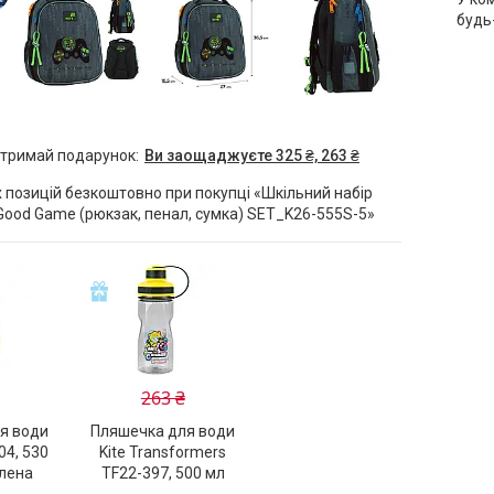
будь
отримай подарунок
Ви заощаджуєте 325 ₴, 263 ₴
 позицій безкоштовно при покупці «Шкільний набір
 Good Game (рюкзак, пенал, сумка) SET_K26-555S-5»
263 ₴
я води
Пляшечка для води
04, 530
Kite Transformers
елена
TF22-397, 500 мл