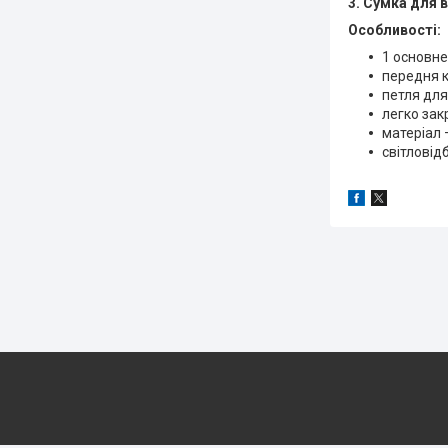
3. Сумка для 
Особливості:
1 основне
передня к
петля для
легко зак
матеріал 
світловід