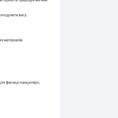
повторюють природні вигини
зподілити вагу;
их матеріалів.
я фіксації канцелярії,