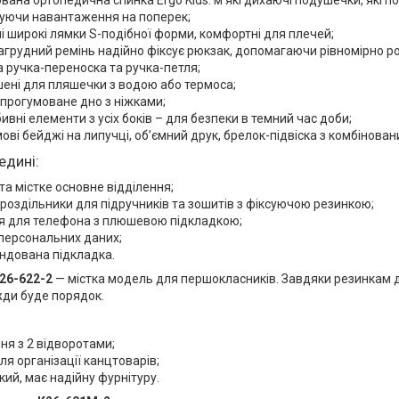
вана ортопедична спинка Ergo Kids: м'які дихаючі подушечки, які 
жуючи навантаження на поперек;
і широкі лямки S-подібної форми, комфортні для плечей;
агрудний ремінь надійно фіксує рюкзак, допомагаючи рівномірно ро
 ручка-переноска та ручка-петля;
ишені для пляшечки з водою або термоса;
прогумоване дно з ніжками;
бивні елементи з усіх боків – для безпеки в темний час доби;
мові бейджі на липучці, об’ємний друк, брелок-підвіска з комбінован
едині:
та містке основне відділення;
 роздільники для підручників та зошитів з фіксуючою резинкою;
ня для телефона з плюшевою підкладкою;
персональних даних;
ндована підкладка.
K26-622-2
— містка модель для першокласників. Завдяки резинкам дл
жди буде порядок.
ння з 2 відворотами;
ля організації канцтоварів;
кий, має надійну фурнітуру.