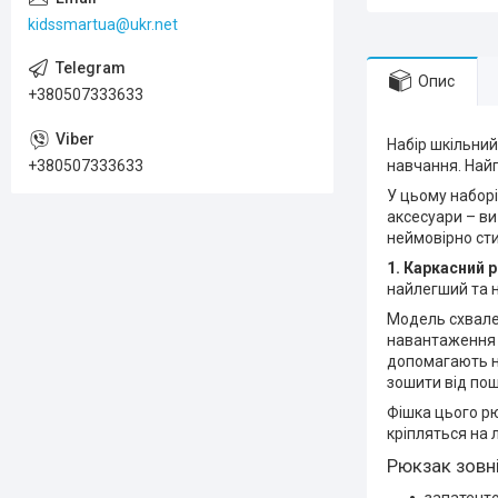
kidssmartua@ukr.net
Опис
+380507333633
Набір шкільний
+380507333633
навчання. Найго
У цьому наборі
аксесуари – ви
неймовірно сти
1. Каркасний 
найлегший та н
Модель схвален
навантаження н
допомагають н
зошити від по
Фішка цього рю
кріпляться на 
Рюкзак зовні