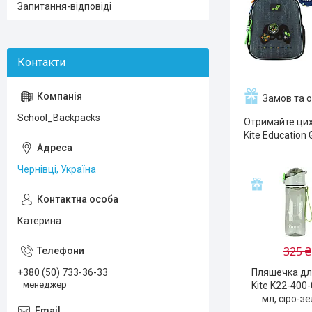
Запитання-відповіді
Замов та 
School_Backpacks
Отримайте цих
Kite Education
Чернівці, Україна
Катерина
325 ₴
+380 (50) 733-36-33
Пляшечка дл
менеджер
Kite K22-400-
мл, сіро-з