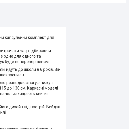
вий капсульний комплект для
витрачати час, підбираючи
не одне для одного та
 лук буде неперевершеним.
кі йдуть до школи в 6 років. Він
ршокласників.
рно розподіляє вагу, знижує
15 до 130 см. Каркасні моделі
панелі захищають книги і
ого дизайн під настрій. Бейджі
илі.