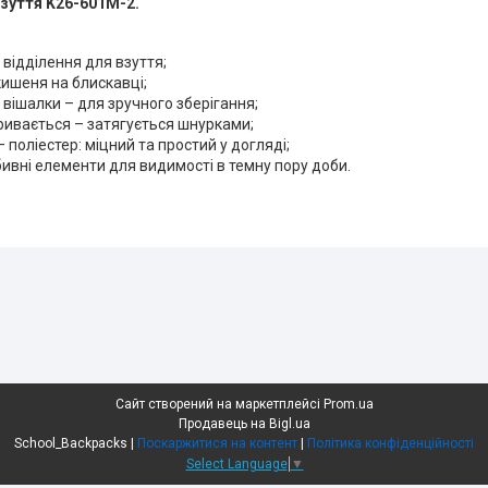
взуття K26-601M-2.
 відділення для взуття;
ишеня на блискавці;
 вішалки – для зручного зберігання;
ривається – затягується шнурками;
– поліестер: міцний та простий у догляді;
бивні елементи для видимості в темну пору доби.
Сайт створений на маркетплейсі
Prom.ua
Продавець на Bigl.ua
School_Backpacks |
Поскаржитися на контент
|
Політика конфіденційності
Select Language
▼