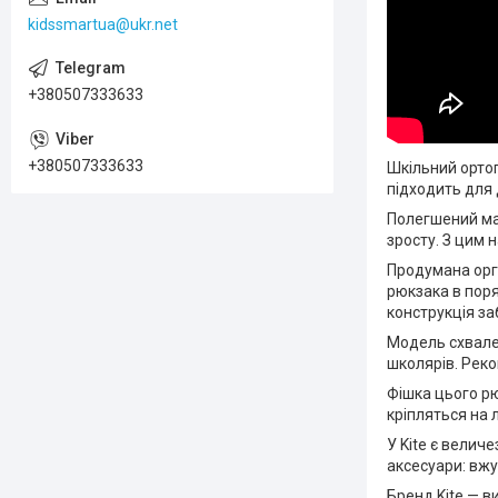
kidssmartua@ukr.net
+380507333633
+380507333633
Шкільний ортоп
підходить для д
Полегшений ма
зросту. З цим 
Продумана орг
рюкзака в пор
конструкція з
Модель схвален
школярів. Реко
Фішка цього рю
кріпляться на 
У Kite є велич
аксесуари: вжу
Бренд Kite — в