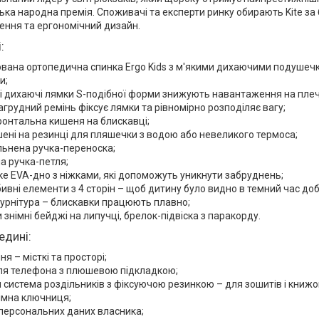
ська народна премія. Споживачі та експерти ринку обирають Kite за 
шення та ергономічний дизайн.
:
вана ортопедична спинка Ergo Kids з м'якими дихаючими подушеч
и;
 дихаючі лямки S-подібної форми знижують навантаження на плеч
агрудний ремінь фіксує лямки та рівномірно розподіляє вагу;
онтальна кишеня на блискавці;
ишені на резинці для пляшечки з водою або невеликого термоса;
льнена ручка-переноска;
а ручка-петля;
ке EVA-дно з ніжками, які допоможуть уникнути забруднень;
бивні елементи з 4 сторін – щоб дитину було видно в темний час доб
урнітура – блискавки працюють плавно;
и знімні бейджі на липучці, брелок-підвіска з паракорду.
едині:
ня – місткі та просторі;
ля телефона з плюшевою підкладкою;
 система роздільників з фіксуючою резинкою – для зошитів і книжо
імна ключниця;
персональних даних власника;