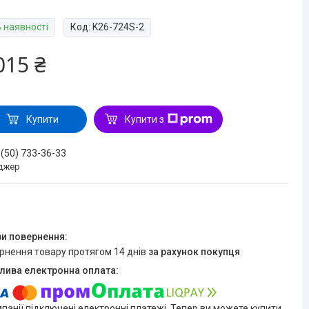
В наявності
Код:
K26-724S-2
015 ₴
Купити
Купити з
 (50) 733-36-33
джер
ернення товару протягом 14 днів
за рахунок покупця
мпанії підключені електронні платежі. Тепер ви можете купити