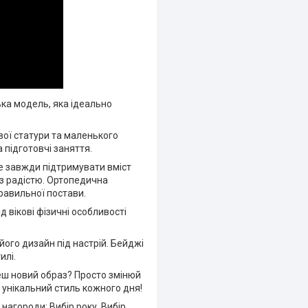
ка модель, яка ідеально
ої статури та маленького
 підготовчі заняття.
е завжди підтримувати вміст
з радістю. Ортопедична
равильної постави.
 вікові фізичні особливості
ого дизайн під настрій. Бейджі
илі.
чеш новий образ? Просто змінюй
й унікальний стиль кожного дня!
 нагороди: Вибір року, Вибір