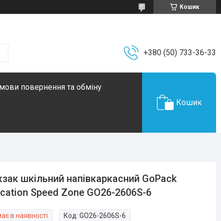
Кошик
+380 (50) 733-36-33
мови повернення та обміну
Кошик
зак шкільний напівкаркасний GoPack
cation Speed Zone GO26-2606S-6
ає в наявності
Код:
GO26-2606S-6