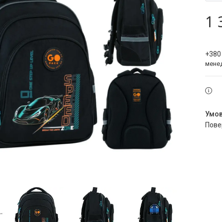
1 
+380
мене
пов