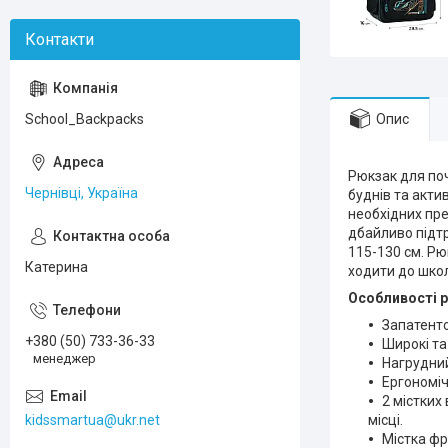
Опис
School_Backpacks
Рюкзак для по
Чернівці, Україна
буднів та акти
необхідних пре
дбайливо підтр
115-130 см. Рю
Катерина
ходити до школ
Особливості 
Запатенто
+380 (50) 733-36-33
Широкі та
менеджер
Нагрудний
Ергономіч
2 містких
kidssmartua@ukr.net
місці.
Містка фр