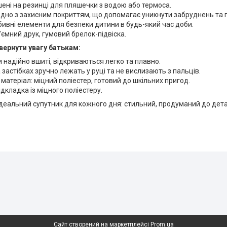
ишені на резинці для пляшечки з водою або термоса.
дно з захисним покриттям, що допомагає уникнути забруднень та
бивні елементи для безпеки дитини в будь-який час доби.
'ємний друк, гумовий брелок-підвіска.
вернути увагу батькам:
 надійно вшиті, відкриваються легко та плавно.
 застібках зручно лежать у руці та не вислизають з пальців.
матеріал: міцний поліестер, готовий до шкільних пригод.
ідкладка із міцного поліестеру.
деальний супутник для кожного дня: стильний, продуманий до дета
Сайт створений на маркетплейсі
Prom.ua