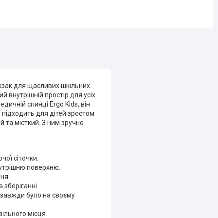
кзак для щасливих шкільних
й внутрішній простір для усіх
дичній спинці Ergo Kids, він
 підходить для дітей зростом
 та місткий. З ним зручно
чої сіточки.
нутрішню поверхню.
ня.
 зберіганні.
 завжди було на своєму
ільного місця.