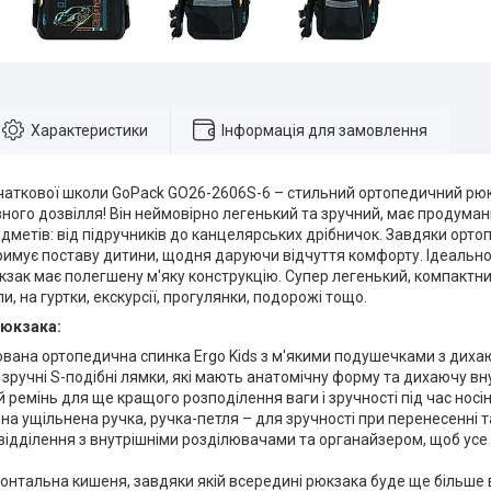
Характеристики
Інформація для замовлення
чаткової школи GoPack GO26-2606S-6 – стильний ортопедичний рю
вного дозвілля! Він неймовірно легенький та зручний, має продумани
дметів: від підручників до канцелярських дрібничок. Завдяки ортопе
имує поставу дитини, щодня даруючи відчуття комфорту. Ідеально
кзак має полегшену м'яку конструкцію. Супер легенький, компактний
и, на гуртки, екскурсії, прогулянки, подорожі тощо.
рюкзака:
вана ортопедична спинка Ergo Kids з м'якими подушечками з дихаю
 зручні S-подібні лямки, які мають анатомічну форму та дихаючу в
 ремінь для ще кращого розподілення ваги і зручності під час носін
на ущільнена ручка, ручка-петля – для зручності при перенесенні та
 відділення з внутрішніми розділювачами та органайзером, щоб усе
онтальна кишеня, завдяки якій всередині рюкзака буде ще більше в