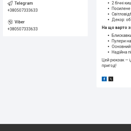
2 бічні к
Посилене 
+380507333633
Світловід
Декор: об
На що варто з
+380507333633
Блискавки
Пулери на
Основний 
Надійна п
Цей рюкзак — і
пригод!