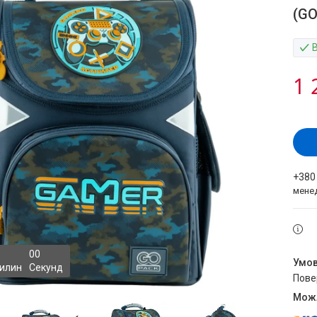
(GO
1 
+380
мене
0
0
илин
Секунд
пов