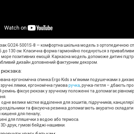
зак GO24-5001S-8 — комфортна шкільна модель з ортопедичною спи
15 до 130 см. Класична форма гармонійно поєднується з приваблив
і море позитивних емоцій. Каркасна модель допоможе дитині підт
абливий дизайн доповнений фактурним декором.
 рюкзака:
вана ергономічна спинка Ergo Kids з м'якими подушечками з дихаю
 зручні лямки, ергономічна гумова
ручка
, ручка-петля – дбають пр
 ремінь фіксує рюкзак у зручному положенні та допомагає рівномі
ня.
 одне велике містке відділення для зошитів, підручників, канцелярії
 роздільники та фіксуюча резинка допомагають акуратно складати 
 кишеня для пеналу;
ишені для пляшечки з водою або термоса.
3D-друк, гумові бейджі-нашивки.
звернути увагу батькам: