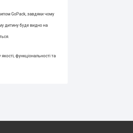
типом GoPack, завдяки чому
ому дитину буде видно на
ться.
якості, функціональності та