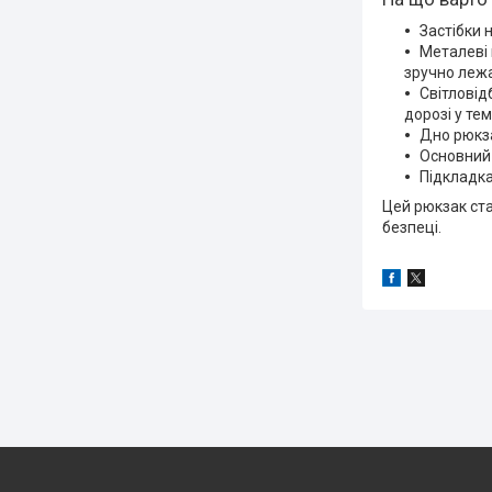
Застібки 
Металеві 
зручно лежа
Світловід
дорозі у те
Дно рюкза
Основний 
Підкладка
Цей рюкзак ста
безпеці.