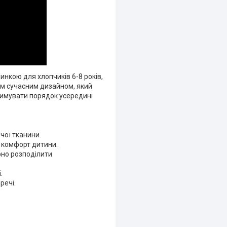
нкою для хлопчиків 6-8 років,
им сучасним дизайном, який
римувати порядок усередині
чої тканини.
о комфорт дитини.
рно розподілити
.
речі.