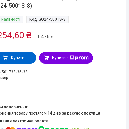
24-5001S-8)
В наявності
Код:
GO24-5001S-8
254,60 ₴
1 476 ₴
Купити
Купити з
 (50) 733-36-33
джер
ернення товару протягом 14 днів
за рахунок покупця