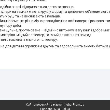
надійно вшиті, відкриваються легко та плавно.
пулери на замках мають круглу форму та доповнені об'ємним лого
ть у руці та не вислизають з пальців.
бивні елементи рівномірно розподілені по всій поверхні рюкзака, т
мну пору доби.
ка щільне, прогумоване — відмінно витримує вагу книг і добре миє
матеріал: міцний поліестер, готовий до шкільних пригод.
 виготовлена із міцного поліестеру.
не для дитини справжнім другом та задовольнить вимоги батьків у 
Сайт створений на маркетплейсі
Prom.ua
Продавець на Bigl.ua