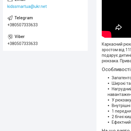
kidssmartua@ukr.net
+380507333633
+380507333633
Каркасний рюк
зростом від 1
подарує дитин
рюкзака. Прив
Особливості
Запатенто
Широкі та
Нагрудний
навантажен
У рюкзаку
Внутрішні
1 передня
2 бічні к
Ефектний 
На що варто 