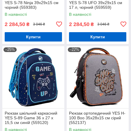
YES S-78 Ninja 39х29х15 см
YES S-78 UFO 39х29х15 см
чорний (559383)
17 л, чорний (559559)
В наявності
В наявності
2 284,50
2 284,50
₴
₴
3 046 ₴
3 046 ₴
Купити
Купити
–25%
–22%
Рюкзак шкільний каркасний
Рюкзак ортопедичний YES H-
YES S-89 Game 36 x 27 x
100 Boo 35х28х15 см сірий
15,5 см синій (559120)
(552137)
В наявності
В наявності