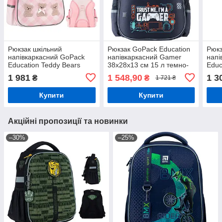
Рюкзак шкільний
Рюкзак GoPack Education
Рюкз
напівкаркасний GoPack
напівкаркасний Gamer
напі
Education Teddy Bears
38x28x13 см 15 л темно-
Educ
GO26-165S-1
сірий (GO23-165M-5)
GO2
1 981
1 548,90
1 3
₴
₴
1 721 ₴
Купити
Купити
Акційні пропозиції та новинки
–30%
–25%