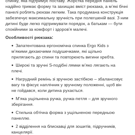
спинку, яка підтримує поставу. Жорстка передня панель
надійно тримає форму та захищає вміст рюкзака, а м’які бічні
панелі роблять рюкзак легким. Така продумана конструкція
забезпечує максимальну зручність при полегшеній вазі. З ним
дитині буде легко підтримувати порядок, а батькам — бути
спокійними за комфорт і здоров’я малечі.
Особливості рюкзака:
Запатентована ергономічна спинка Ergo Kids з
м'якими дихаючими подушечками, які щільно
прилягають до спини та повторюють вигини хребта.
Широкі та зручні S-подібні лямки м’яко лягають на
плечі.
Нагрудний ремінь зі зручною застібкою – збалансовує
вагу та фіксує наплічник у зручному положенні, щоб він
не гойдався, коли дитина рухається.
М'яка ущільнена ручка, ручка-петля – для зручного
зберігання.
Стильна обтічна форма з ущільненою передньою
панеллю.
2 відділення на блискавці для зошитів, підручників,
канцелярії.