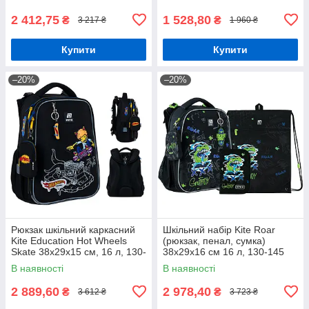
2 412,75
1 528,80
₴
₴
3 217 ₴
1 960 ₴
Купити
Купити
–20%
–20%
Рюкзак шкільний каркасний
Шкільний набір Kite Roar
Kite Education Hot Wheels
(рюкзак, пенал, сумка)
Skate 38x29x15 см, 16 л, 130-
38x29x16 см 16 л, 130-145
145 см, чорний
см, SET_K24-531M-5
В наявності
В наявності
2 889,60
2 978,40
₴
₴
3 612 ₴
3 723 ₴