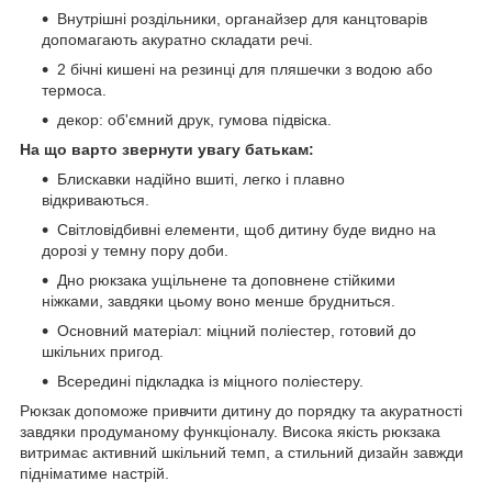
Внутрішні роздільники, органайзер для канцтоварів
допомагають акуратно складати речі.
2 бічні кишені на резинці для пляшечки з водою або
термоса.
декор: об'ємний друк, гумова підвіска.
На що варто звернути увагу батькам:
Блискавки надійно вшиті, легко і плавно
відкриваються.
Світловідбивні елементи, щоб дитину буде видно на
дорозі у темну пору доби.
Дно рюкзака ущільнене та доповнене стійкими
ніжками, завдяки цьому воно менше брудниться.
Основний матеріал: міцний поліестер, готовий до
шкільних пригод.
Всередині підкладка із міцного поліестеру.
Рюкзак допоможе привчити дитину до порядку та акуратності
завдяки продуманому функціоналу. Висока якість рюкзака
витримає активний шкільний темп, а стильний дизайн завжди
підніматиме настрій.