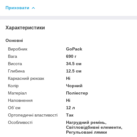
Приховати
Характеристики
Основні
Виробник
GoPack
Вага
690 г
Висота
34.5 см
Глибина
12.5 см
Каркасний рюкзак
Ні
Колір
Чорний
Матеріал
Поліестер
Наповнення
Ні
Об`єм
12 л
Ортопедичні властивості
Так
Особливості
Нагрудний ремінь,
Світловідбивні елементи,
Регульовані лямки