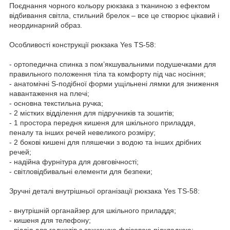
Поєднання чорного кольору рюкзака з тканиною з ефектом
відбивання світла, стильний брелок – все це створює цікавий і
неординарний образ.
Особливості конструкції рюкзака Yes TS-58:
- ортопедична спинка з пом’якшувальними подушечками для
правильного положення тіла та комфорту під час носіння;
- анатомічні S-подібної форми ущільнені лямки для зниження
навантаження на плечі;
- основна текстильна ручка;
- 2 містких відділення для підручників та зошитів;
- 1 простора передня кишеня для шкільного приладдя,
пеналу та інших речей невеликого розміру;
- 2 бокові кишені для пляшечки з водою та інших дрібних
речей;
- надійна фурнітура для довговічності;
- світловідбивальні елементи для безпеки;
Зручні деталі внутрішньої організації рюкзака Yes TS-58:
- внутрішній органайзер для шкільного приладдя;
- кишеня для телефону;
- відділ для гаджетів з захисною флісовою підкладкою;