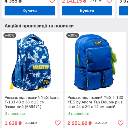
4 355
2 141,15
3 0
₴
₴
2 519 ₴
Купити
Купити
Акційні пропозиції та новинки
–40%
–30%
Рюкзак підлітковий YES Icons
Рюкзак підлітковий YES T-130
T-133 48 х 38 х 13 см,
YES by Andre Tan Double plus
блакитний (559471)
blue 44 x 30 x 14 см синій
(559048)
В наявності
В наявності
1 638
2 251,90
₴
₴
2 730 ₴
3 217 ₴