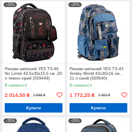
–25%
–25%
Рюкзак шкільний YES TS-46
Рюкзак шкільний YES TS-43
No Limits 43,5x30x15,5 см ,20
Smiley World 43x30x16 см ,
л темно-сірий (559449)
21 л синій (559540)
В наявності
В наявності
2 014,50
1 772,25
₴
₴
2 686 ₴
2 363 ₴
Купити
Купити
–25%
–25%