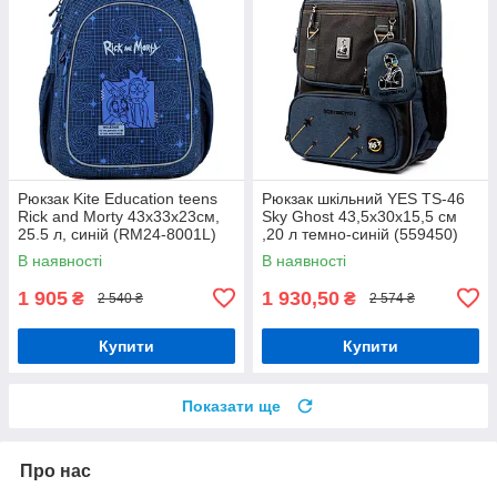
Рюкзак Kite Education teens
Рюкзак шкільний YES TS-46
Rick and Morty 43x33x23см,
Sky Ghost 43,5x30x15,5 см
25.5 л, синій (RM24-8001L)
,20 л темно-синій (559450)
В наявності
В наявності
1 905
1 930,50
₴
₴
2 540 ₴
2 574 ₴
Купити
Купити
Показати ще
Про нас