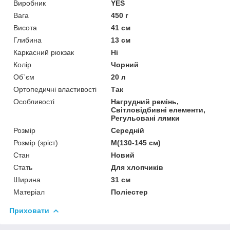
Виробник
YES
Вага
450 г
Висота
41 см
Глибина
13 см
Каркасний рюкзак
Ні
Колір
Чорний
Об`єм
20 л
Ортопедичні властивості
Так
Особливості
Нагрудний ремінь,
Світловідбивні елементи,
Регульовані лямки
Розмір
Середній
Розмір (зріст)
M(130-145 см)
Стан
Новий
Стать
Для хлопчиків
Ширина
31 см
Матеріал
Поліестер
Приховати