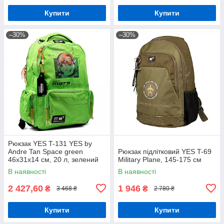
Купити
Купити
–30%
–30%
Рюкзак YES T-131 YES by
Andre Tan Space green
Рюкзак підлітковий YES T-69
46х31х14 см, 20 л, зелений
Military Plane, 145-175 см
(559049)
В наявності
В наявності
2 427,60
1 946
₴
₴
3 468 ₴
2 780 ₴
Купити
Купити