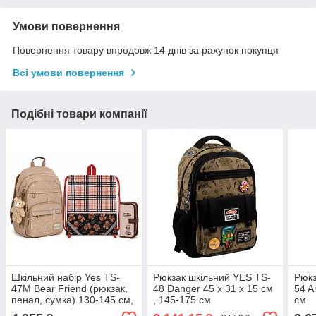
Умови повернення
Повернення товару впродовж 14 днів за рахунок покупця
Всі умови повернення
Подібні товари компанії
Шкільний набір Yes TS-
Рюкзак шкільний YES TS-
Рюкз
47M Bear Friend (рюкзак,
48 Danger 45 х 31 х 15 см
54 A
пенал, сумка) 130-145 см,
, 145-175 см
см
550307 (3)