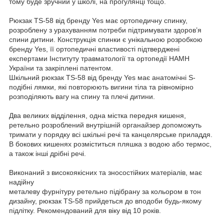
тому буде зручний у школі, на прогулянці тощо.
Рюкзак TS-58 від бренду Yes має ортопедичну спинку,
розроблену з урахуванням потреби підтримувати здоров’я
спини дитини. Конструкція спинки є унікальною розробкою
бренду Yes, її ортопедичні властивості підтверджені
експертами Інституту травматології та ортопедії НАМН
України та закріплені патентом.
Шкільний рюкзак TS-58 від бренду Yes має анатомічні S-
подібні лямки, які повторюють вигини тіла та рівномірно
розподіляють вагу на спину та плечі дитини.
Два великих відділення, одна містка передня кишеня,
ретельно розроблений внутрішній органайзер допоможуть
тримати у порядку всі шкільні речі та канцелярське приладдя.
В бокових кишенях розміститься пляшка з водою або термос,
а також інші дрібні речі.
Виконаний з високоякісних та зносостійких матеріалів, має
надійну
металеву фурнітуру ретельно підібрану за кольором в тон
дизайну, рюкзак TS-58 прийдеться до вподоби будь-якому
підлітку. Рекомендований для віку від 10 років.