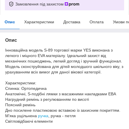
Замовлення під захистом
Опис
Характеристики
Доставка
Оплата
Умови п
Опис
Інноваційна модель S-89 торгової марки YES виконана з
легкого і міцного EVA матеріалу. Ідеальний захист від
механічних пошкоджень, легкий догляд і зручний функціонал.
Модель сконструйована для дітей молодшого шкільного віку, з
урахуванням всіх вимог для даної вікової категорії.
Характеристики:
Спинка: Ортопедична
Анатомічні, S-подібні лямки з масажними накладками ЕВА
Нагрудний ремінь з регулюванням по висоті
Поясний ремінь
Дно посилене пластиковою вставкою із захисним покриттям.
М'яка ущільнена
ручка
, ручка - петля
Світловідбаючі елементи