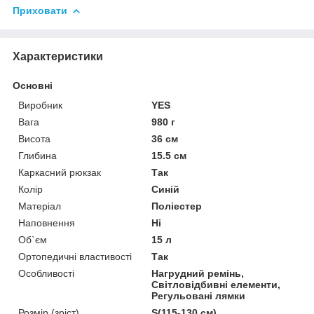
Приховати
Характеристики
Основні
Виробник
YES
Вага
980 г
Висота
36 см
Глибина
15.5 см
Каркасний рюкзак
Так
Колір
Синій
Матеріал
Поліестер
Наповнення
Ні
Об`єм
15 л
Ортопедичні властивості
Так
Особливості
Нагрудний ремінь,
Світловідбивні елементи,
Регульовані лямки
Розмір (зріст)
S(115-130 см)