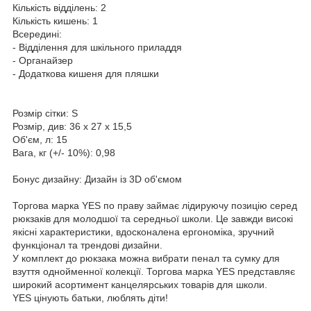
Кількість відділень: 2
Кількість кишень: 1
Всередині:
- Відділення для шкільного приладдя
- Органайзер
- Додаткова кишеня для пляшки
Розмір сітки: S
Розмір, див: 36 x 27 x 15,5
Об'єм, л: 15
Вага, кг (+/- 10%): 0,98
Бонус дизайну: Дизайн із 3D об'ємом
Торгова марка YES по праву займає лідируючу позицію серед
рюкзаків для молодшої та середньої школи. Це завжди високі
якісні характеристики, вдосконалена ергономіка, зручний
функціонал та трендові дизайни.
У комплект до рюкзака можна вибрати пенал та сумку для
взуття однойменної колекції. Торгова марка YES представляє
широкий асортимент канцелярських товарів для школи.
YES цінують батьки, люблять діти!