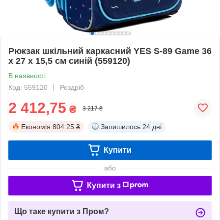
Рюкзак шкільний каркасний YES S-89 Game 36
x 27 x 15,5 см синій (559120)
В наявності
Код: 559120
Роздріб
2 412,75
₴
3 217 ₴
Економія
804.25 ₴
Залишилось
24 дні
Купити
або
Купити з
Що таке купити з Пром?