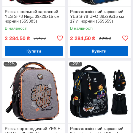
Рюкзак шкільний каркасний
Рюкзак шкільний каркасний
YES S-78 Ninja 39х29х15 см
YES S-78 UFO 39х29х15 см
чорний (559383)
17 л, чорний (559559)
В наявності
В наявності
2 284,50
2 284,50
₴
₴
3 046 ₴
3 046 ₴
Купити
Купити
–22%
–20%
Рюкзак ортопедичний YES H-
Рюкзак шкільний каркасний