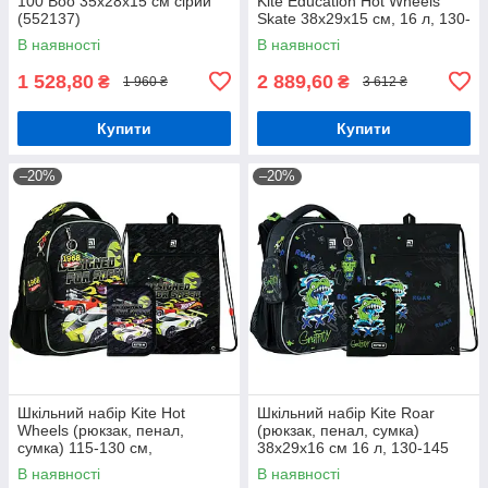
100 Boo 35х28х15 см сірий
Kite Education Hot Wheels
(552137)
Skate 38x29x15 см, 16 л, 130-
145 см, чорний
В наявності
В наявності
1 528,80
2 889,60
₴
₴
1 960 ₴
3 612 ₴
Купити
Купити
–20%
–20%
Шкільний набір Kite Hot
Шкільний набір Kite Roar
Wheels (рюкзак, пенал,
(рюкзак, пенал, сумка)
сумка) 115-130 см,
38x29x16 см 16 л, 130-145
SET_HW24-555S
см, SET_K24-531M-5
В наявності
В наявності