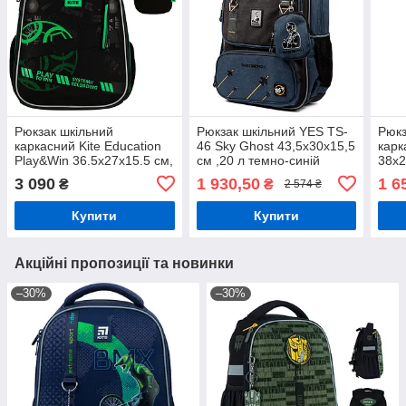
Рюкзак шкільний
Рюкзак шкільний YES TS-
Рюкз
каркасний Kite Education
46 Sky Ghost 43,5x30x15,5
кар
Play&Win 36.5x27x15.5 см,
см ,20 л темно-синій
38x2
14 л, чорний (115-130 см)
(559450)
(GO
3 090
1 930,50
1 6
₴
₴
2 574 ₴
Купити
Купити
Акційні пропозиції та новинки
–30%
–30%