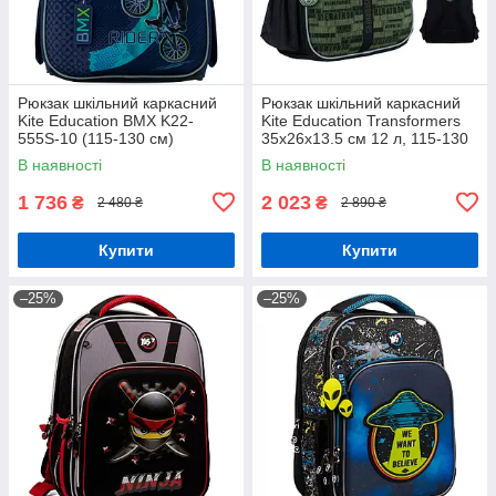
Рюкзак шкільний каркасний
Рюкзак шкільний каркасний
Kite Education BMX K22-
Kite Education Transformers
555S-10 (115-130 см)
35x26x13.5 см 12 л, 115-130
см (TF24-555S)
В наявності
В наявності
1 736
2 023
₴
₴
2 480 ₴
2 890 ₴
Купити
Купити
–25%
–25%