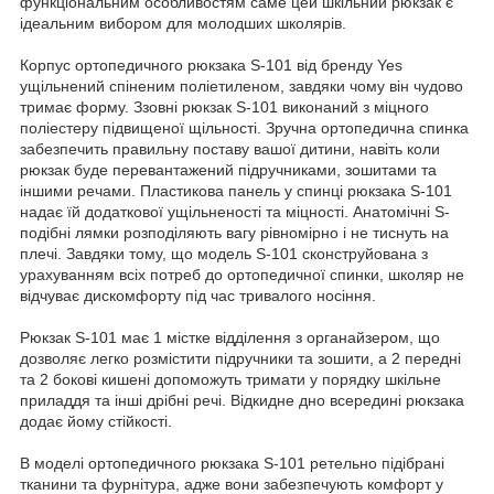
функціональним особливостям саме цей шкільний рюкзак є
ідеальним вибором для молодших школярів.
Корпус ортопедичного рюкзака S-101 від бренду Yes
ущільнений спіненим поліетиленом, завдяки чому він чудово
тримає форму. Ззовні рюкзак S-101 виконаний з міцного
поліестеру підвищеної щільності. Зручна ортопедична спинка
забезпечить правильну поставу вашої дитини, навіть коли
рюкзак буде перевантажений підручниками, зошитами та
іншими речами. Пластикова панель у спинці рюкзака S-101
надає їй додаткової ущільненості та міцності. Анатомічні S-
подібні лямки розподіляють вагу рівномірно і не тиснуть на
плечі. Завдяки тому, що модель S-101 сконструйована з
урахуванням всіх потреб до ортопедичної спинки, школяр не
відчуває дискомфорту під час тривалого носіння.
Рюкзак S-101 має 1 містке відділення з органайзером, що
дозволяє легко розмістити підручники та зошити, а 2 передні
та 2 бокові кишені допоможуть тримати у порядку шкільне
приладдя та інші дрібні речі. Відкидне дно всередині рюкзака
додає йому стійкості.
В моделі ортопедичного рюкзака S-101 ретельно підібрані
тканини та фурнітура, адже вони забезпечують комфорт у