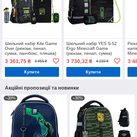
Шкільний набір Kite Game
Шкільний набір YES S-52
Рюкз
Over (рюкзак, пенал,
Ergo Minecraft Game
напі
сумка, ланчбокс, пляшка)
(рюкзак, пенал, сумка)
Mine
130-145 см
115-130 см
3 361,75
3 730,32
3 4
₴
₴
3 955 ₴
4 239 ₴
Купити
Купити
Акційні пропозиції та новинки
–30%
–30%