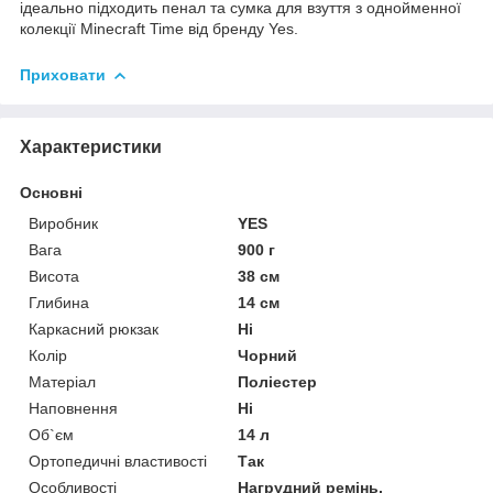
ідеально підходить пенал та сумка для взуття з однойменної
колекції Minecraft Time від бренду Yes.
Приховати
Характеристики
Основні
Виробник
YES
Вага
900 г
Висота
38 см
Глибина
14 см
Каркасний рюкзак
Ні
Колір
Чорний
Матеріал
Поліестер
Наповнення
Ні
Об`єм
14 л
Ортопедичні властивості
Так
Особливості
Нагрудний ремінь,