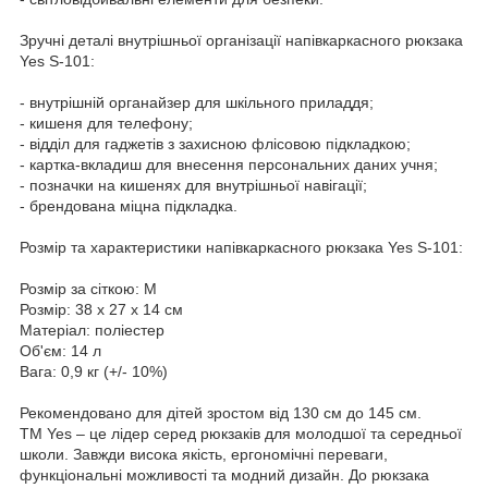
Зручні деталі внутрішньої організації напівкаркасного рюкзака
Yes S-101:
- внутрішній органайзер для шкільного приладдя;
- кишеня для телефону;
- відділ для гаджетів з захисною флісовою підкладкою;
- картка-вкладиш для внесення персональних даних учня;
- позначки на кишенях для внутрішньої навігації;
- брендована міцна підкладка.
Розмір та характеристики напівкаркасного рюкзака Yes S-101:
Розмір за сіткою: М
Розмір: 38 х 27 х 14 см
Матеріал: поліестер
Об'єм: 14 л
Вага: 0,9 кг (+/- 10%)
Рекомендовано для дітей зростом від 130 см до 145 см.
ТМ Yes – це лідер серед рюкзаків для молодшої та середньої
школи. Завжди висока якість, ергономічні переваги,
функціональні можливості та модний дизайн. До рюкзака