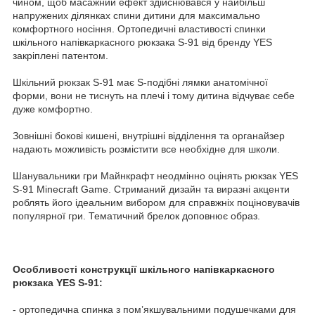
чином, щоб масажний ефект здійснювався у найбільш
напружених ділянках спини дитини для максимально
комфортного носіння. Ортопедичні властивості спинки
шкільного напівкаркасного рюкзака S-91 від бренду YES
закріплені патентом.
Шкільний рюкзак S-91 має S-подібні лямки анатомічної
форми, вони не тиснуть на плечі і тому дитина відчуває себе
дуже комфортно.
Зовнішні бокові кишені, внутрішні відділення та органайзер
надають можливість розмістити все необхідне для школи.
Шанувальники гри Майнкрафт неодмінно оцінять рюкзак YES
S-91 Minecraft Game. Стриманий дизайн та виразні акценти
роблять його ідеальним вибором для справжніх поціновувачів
популярної гри. Тематичний брелок доповнює образ.
Особливості конструкції шкільного напівкаркасного
рюкзака YES S-91:
- ортопедична спинка з пом’якшувальними подушечками для