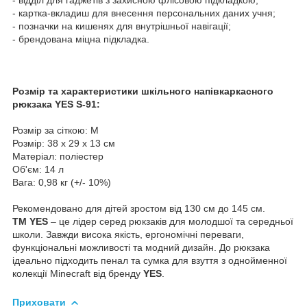
- картка-вкладиш для внесення персональних даних учня;
- позначки на кишенях для внутрішньої навігації;
- брендована міцна підкладка.
Розмір та характеристики шкільного напівкаркасного
рюкзака YES S-91:
Розмір за сіткою: М
Розмір: 38 х 29 х 13 см
Матеріал: поліестер
Об'єм: 14 л
Вага: 0,98 кг (+/- 10%)
Рекомендовано для дітей зростом від 130 см до 145 см.
ТМ YES
– це лідер серед рюкзаків для молодшої та середньої
школи. Завжди висока якість, ергономічні переваги,
функціональні можливості та модний дизайн. До рюкзака
ідеально підходить пенал та сумка для взуття з однойменної
колекції Minecraft від бренду
YES
.
Приховати