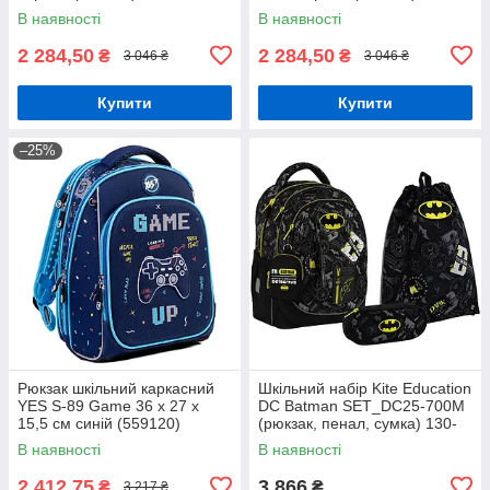
В наявності
В наявності
2 284,50
2 284,50
₴
₴
3 046 ₴
3 046 ₴
Купити
Купити
–25%
Рюкзак шкільний каркасний
Шкільний набір Kite Education
YES S-89 Game 36 x 27 x
DC Batman SET_DC25-700M
15,5 см синій (559120)
(рюкзак, пенал, сумка) 130-
145 см
В наявності
В наявності
2 412,75
3 866
₴
₴
3 217 ₴