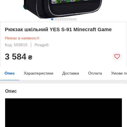
Рюкзак шкільний YES S-91 Minecraft Game
Немає в наявності
Код: 559819
Роздріб
3 584
₴
Опис
Характеристики
Доставка
Оплата
Умови п
Опис