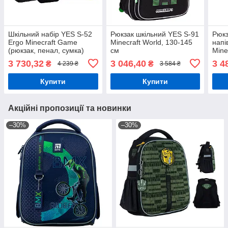
Шкільний набір YES S-52
Рюкзак шкільний YES S-91
Рюкз
Ergo Minecraft Game
Minecraft World, 130-145
напі
(рюкзак, пенал, сумка)
см
Mine
115-130 см
3 730,32
3 046,40
3 4
₴
₴
4 239 ₴
3 584 ₴
Купити
Купити
Акційні пропозиції та новинки
–30%
–30%