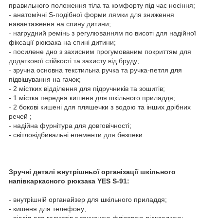
правильного положення тіла та комфорту під час носіння;
- анатомічні S-подібної форми лямки для зниження
навантаження на спину дитини;
- нагрудний ремінь з регулюванням по висоті для надійної
фіксації рюкзака на спині дитини;
- посилене дно з захисним прогумованим покриттям для
додаткової стійкості та захисту від бруду;
- зручна основна текстильна ручка та ручка-петля для
підвішування на гачок;
- 2 містких відділення для підручників та зошитів;
- 1 містка передня кишеня для шкільного приладдя;
- 2 бокові кишені для пляшечки з водою та інших дрібних
речей ;
- надійна фурнітура для довговічності;
- світловідбивальні елементи для безпеки.
Зручні деталі внутрішньої організації шкільного
напівкаркасного рюкзака YES S-91:
- внутрішній органайзер для шкільного приладдя;
- кишеня для телефону;
- відділ для гаджетів з захисною флісовою підкладкою;