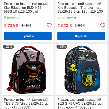
Рюкзак шкільний каркасний
Рюкзак шкільний каркасний
Kite Education BMX K22-
Kite Education Transformers
555S-10 (115-130 см)
35x26x13.5 см 12 л, 115-130
см (TF24-555S)
В наявності
В наявності
1 736
2 023
₴
₴
2 480 ₴
2 890 ₴
Купити
Купити
–25%
–25%
Рюкзак шкільний каркасний
Рюкзак шкільний каркасний
YES S-78 Ninja 39х29х15 см
YES S-78 UFO 39х29х15 см
чорний (559383)
17 л, чорний (559559)