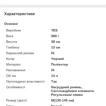
Характеристики
Основні
Виробник
YES
Вага
980 г
Висота
38 см
Глибина
13 см
Каркасний рюкзак
Ні
Колір
Чорний
Матеріал
Поліестер
Наповнення
Ні
Об`єм
14 л
Ортопедичні властивості
Так
Особливості
Нагрудний ремінь,
Світловідбивні елементи,
Регульовані лямки
Розмір (зріст)
M(130-145 см)
Стан
Новий