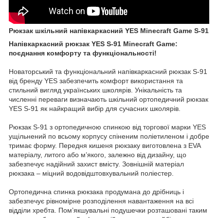
Рюкзак шкільний напівкаркасний YES Minecraft Game S-91
Напівкаркасний рюкзак YES S-91 Minecraft Game:
поєднання комфорту та функціональності!
Новаторський та функціональний напівкаркасний рюкзак S-91
від бренду YES забезпечить комфорт використання та
стильний вигляд українських школярів. Унікальність та
численні переваги визначають шкільний ортопедичний рюкзак
YES S-91 як найкращий вибір для сучасних школярів.
Рюкзак S-91 з ортопедичною спинкою від торгової марки YES
ущільнений по всьому корпусу спіненим поліетиленом і добре
тримає форму. Передня кишеня рюкзаку виготовлена з EVA
матеріалу, литого або м’якого, залежно від дизайну, що
забезпечує надійний захист вмісту. Зовнішній матеріал
рюкзака – міцний водовідштовхувальний поліестер.
Ортопедична спинка рюкзака продумана до дрібниць і
забезпечує рівномірне розподілення навантаження на всі
відділи хребта. Пом’якшувальні подушечки розташовані таким