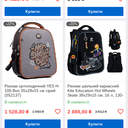
Купити
Купити
–22%
–20%
Рюкзак ортопедичний YES H-
Рюкзак шкільний каркасний
100 Boo 35х28х15 см сірий
Kite Education Hot Wheels
(552137)
Skate 38x29x15 см, 16 л, 130-
145 см, чорний
В наявності
В наявності
1 528,80
2 889,60
₴
₴
1 960 ₴
3 612 ₴
Купити
Купити