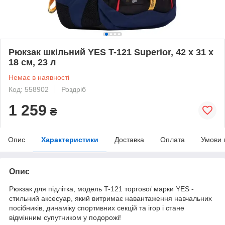
Рюкзак шкільний YES T-121 Superior, 42 х 31 х
18 см, 23 л
Немає в наявності
Код: 558902
Роздріб
1 259
₴
Опис
Характеристики
Доставка
Оплата
Умови 
Опис
Рюкзак для підлітка, модель T-121 торгової марки YES -
стильний аксесуар, який витримає навантаження навчальних
посібників, динаміку спортивних секцій та ігор і стане
відмінним супутником у подорожі!