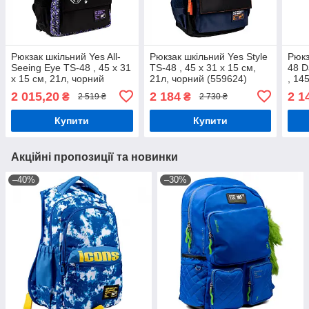
Рюкзак шкільний Yes All-
Рюкзак шкільний Yes Style
Рюкз
Seeing Eye TS-48 , 45 х 31
TS-48 , 45 х 31 х 15 см,
48 D
х 15 см, 21л, чорний
21л, чорний (559624)
, 14
(559622)
2 015,20
2 184
2 1
₴
₴
2 519 ₴
2 730 ₴
Купити
Купити
Акційні пропозиції та новинки
–40%
–30%