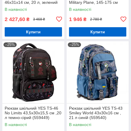
46х31х14 см, 20 л, зелений
Military Plane, 145-175 см
(559049)
В наявності
В наявності
2 427,60
1 946
₴
₴
3 468 ₴
2 780 ₴
Купити
Купити
–25%
–25%
Рюкзак шкільний YES TS-46
Рюкзак шкільний YES TS-43
No Limits 43,5x30x15,5 см ,20
Smiley World 43x30x16 см ,
л темно-сірий (559449)
21 л синій (559540)
В наявності
В наявності