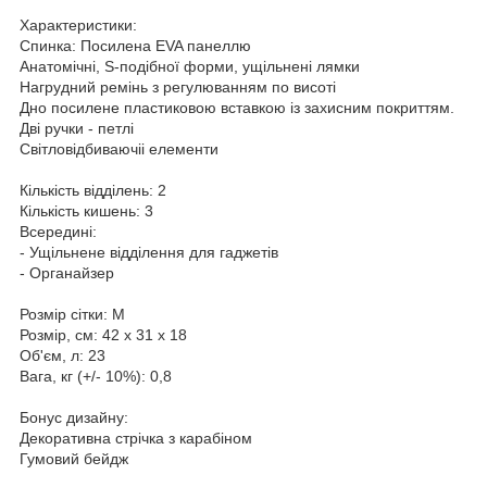
Характеристики:
Спинка: Посилена EVA панеллю
Анатомічні, S-подібної форми, ущільнені лямки
Нагрудний ремінь з регулюванням по висоті
Дно посилене пластиковою вставкою із захисним покриттям.
Дві ручки - петлі
Світловідбиваючіі елементи
Кількість відділень: 2
Кількість кишень: 3
Всередині:
- Ущільнене відділення для гаджетів
- Органайзер
Розмір сітки: M
Розмір, см: 42 х 31 х 18
Об'єм, л: 23
Вага, кг (+/- 10%): 0,8
Бонус дизайну:
Декоративна стрічка з карабіном
Гумовий бейдж