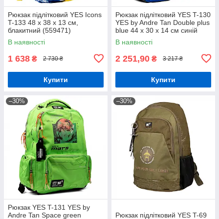
Рюкзак підлітковий YES Icons
Рюкзак підлітковий YES T-130
T-133 48 х 38 х 13 см,
YES by Andre Tan Double plus
блакитний (559471)
blue 44 x 30 x 14 см синій
(559048)
В наявності
В наявності
1 638
2 251,90
₴
₴
2 730 ₴
3 217 ₴
Купити
Купити
–30%
–30%
Рюкзак YES T-131 YES by
Andre Tan Space green
Рюкзак підлітковий YES T-69