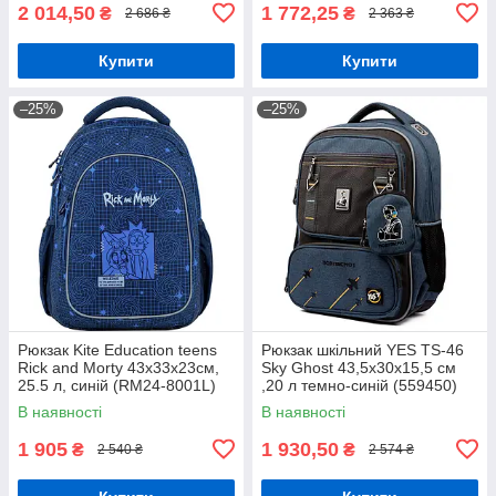
2 014,50
1 772,25
₴
₴
2 686 ₴
2 363 ₴
Купити
Купити
–25%
–25%
Рюкзак Kite Education teens
Рюкзак шкільний YES TS-46
Rick and Morty 43x33x23см,
Sky Ghost 43,5x30x15,5 см
25.5 л, синій (RM24-8001L)
,20 л темно-синій (559450)
В наявності
В наявності
1 905
1 930,50
₴
₴
2 540 ₴
2 574 ₴