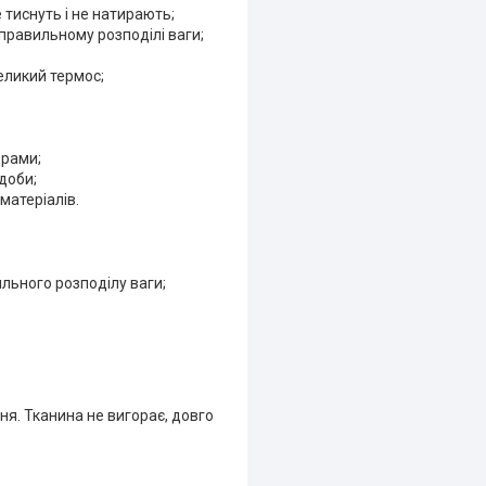
 тиснуть і не натирають;
 правильному розподілі ваги;
великий термос;
ерами;
доби;
матеріалів.
ильного розподілу ваги;
ня. Тканина не вигорає, довго