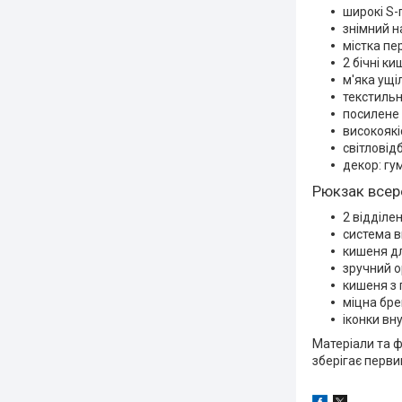
широкі S-
знімний н
містка пе
2 бічні к
м'яка ущі
текстильн
посилене 
високоякі
світловід
декор: гу
Рюкзак всер
2 відділе
система в
кишеня дл
зручний о
кишеня з
міцна бре
іконки вн
Матеріали та ф
зберігає перви