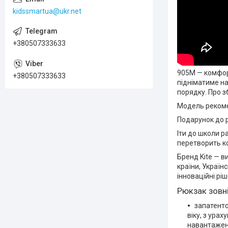
kidssmartua@ukr.net
+380507333633
905M — комфор
+380507333633
підніматиме на
порядку. Про 
Модель рекомен
Подарунок до 
Іти до школи р
перетворить к
Бренд Kite — в
країни, Україн
інноваційні рі
Рюкзак зовні
запатенто
віку, з ура
навантажен