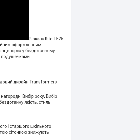
Рюкзак Kite TF25-
онійним оформленням
канцелярію у бездоганному
и подушечками.
ендовий дизайн Transformers
 нагороди: Вибір року, Вибір
бездоганну якість, стиль,
ого і старшого шкільного
истою сіточкою знижують