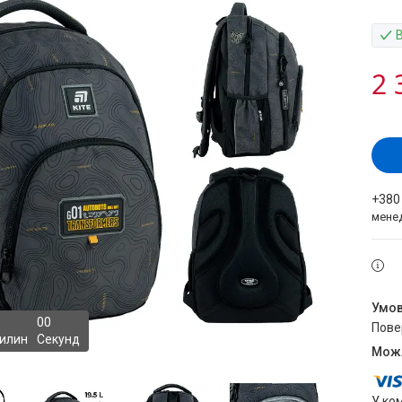
2 
+380
мене
0
0
пов
илин
Секунд
У ко