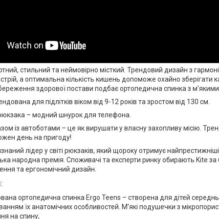
тний, стильний та неймовірно місткий. Трендовий дизайн з гарм
стрій, а оптимальна кількість кишень допоможе охайно зберігати 
збереження здорової постави подбає ортопедична спинка з м'яким
дована для підлітків віком від 9-12 років та зростом від 130 см.
рюкзака – модний шнурок для телефона.
азом із автоботами – це як вирушати у власну захопливу місію. Тр
ожен день на пригоду!
изнаний лідер у світі рюкзаків, який щороку отримує найпрестижніші
ська народна премія. Споживачі та експерти ринку обирають Kite за 
шення та ергономічний дизайн.
:
вана ортопедична спинка Ergo Teens – створена для дітей середнь
хуванням їх анатомічних особливостей. М'які подушечки з мікропор
ня на спину;