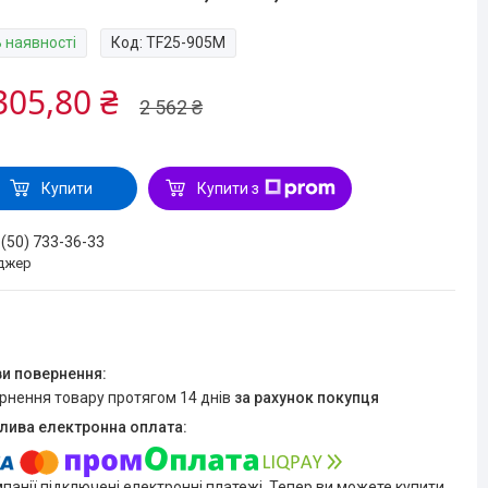
В наявності
Код:
TF25-905M
305,80 ₴
2 562 ₴
Купити
Купити з
 (50) 733-36-33
джер
ернення товару протягом 14 днів
за рахунок покупця
мпанії підключені електронні платежі. Тепер ви можете купити