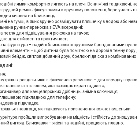
подібні лямки комфортно лягають на плечі. Вони м'які та дихаючі, не
агрудний ремінь фіксує лямки в зручному положенні, бере участь в
редня кишеня на блискавці;
ишені на гумці, в яких зручно розміщувати пляшечку з водою або не
льнена ручка-переноска з EVA всередині;
а петля для підвішування рюкзака на гачок;
дно для стійкості та практичності;
сна фурнітура – надійні блискавки зі зручними брендованими пулл
бивні елементи – щоб дитина була помітною на дорозі в темну пору 
мовий бейдж, світловідбивний друк, брелок-підвіска з комбінованих 
едині:
ння;
нутрішніх роздільників з фіксуючою резинкою – для порядку і прав
я планшета з плюшем, яка захищає екран гаджета;
рганайзер для канцелярських дрібниць, знімна ключниця;
 плюшевою підкладкою для телефону;
ндована підкладка;
утрішньої навігації, які підказують призначення кожної кишеньки.
урнітура пройшли випробування на міцність і стійкість до зношуван
нний вигляд. Блискавки – якісні та надійні, працюють плавно.