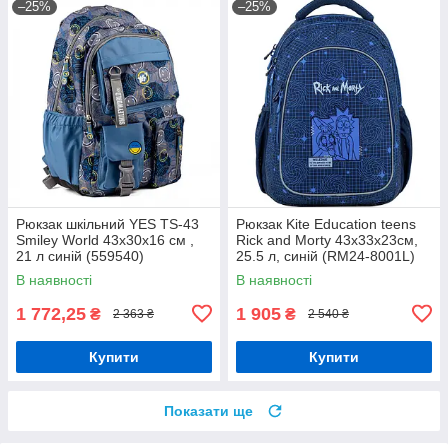
–25%
–25%
Рюкзак шкільний YES TS-43
Рюкзак Kite Education teens
Smiley World 43x30x16 см ,
Rick and Morty 43x33x23см,
21 л синій (559540)
25.5 л, синій (RM24-8001L)
В наявності
В наявності
1 772,25
1 905
₴
₴
2 363 ₴
2 540 ₴
Купити
Купити
Показати ще