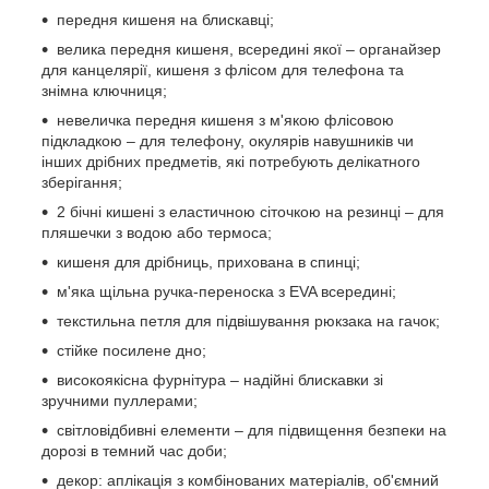
передня кишеня на блискавці;
велика передня кишеня, всередині якої – органайзер
для канцелярії, кишеня з флісом для телефона та
знімна ключниця;
невеличка передня кишеня з м'якою флісовою
підкладкою – для телефону, окулярів навушників чи
інших дрібних предметів, які потребують делікатного
зберігання;
2 бічні кишені з еластичною сіточкою на резинці – для
пляшечки з водою або термоса;
кишеня для дрібниць, прихована в спинці;
м'яка щільна ручка-переноска з EVA всередині;
текстильна петля для підвішування рюкзака на гачок;
стійке посилене дно;
високоякісна фурнітура – надійні блискавки зі
зручними пуллерами;
світловідбивні елементи – для підвищення безпеки на
дорозі в темний час доби;
декор: аплікація з комбінованих матеріалів, об'ємний