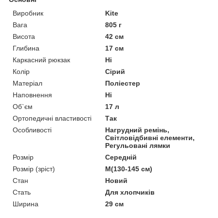
Виробник
Kite
Вага
805 г
Висота
42 см
Глибина
17 см
Каркасний рюкзак
Ні
Колір
Сірий
Матеріал
Поліестер
Наповнення
Ні
Об`єм
17 л
Ортопедичні властивості
Так
Особливості
Нагрудний ремінь,
Світловідбивні елементи,
Регульовані лямки
Розмір
Середній
Розмір (зріст)
M(130-145 см)
Стан
Новий
Стать
Для хлопчиків
Ширина
29 см