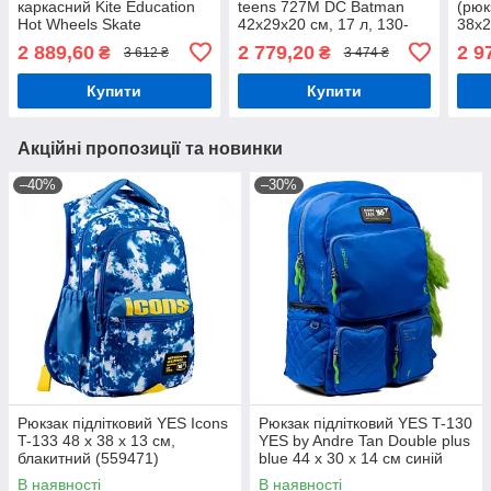
каркасний Kite Education
teens 727M DC Batman
(рюк
Hot Wheels Skate
42x29x20 см, 17 л, 130-
38x2
38x29x15 см, 16 л, 130-
145 см
см,
2 889,60
2 779,20
2 9
₴
₴
3 612 ₴
3 474 ₴
145 см, чорний
Купити
Купити
Акційні пропозиції та новинки
–40%
–30%
Рюкзак підлітковий YES Icons
Рюкзак підлітковий YES T-130
T-133 48 х 38 х 13 см,
YES by Andre Tan Double plus
блакитний (559471)
blue 44 x 30 x 14 см синій
(559048)
В наявності
В наявності