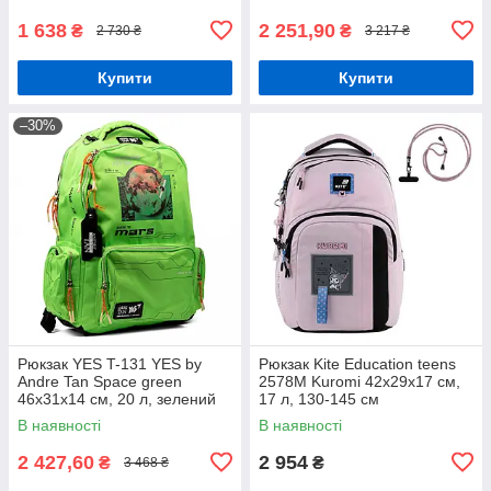
1 638
2 251,90
₴
₴
2 730 ₴
3 217 ₴
Купити
Купити
–30%
Рюкзак YES T-131 YES by
Рюкзак Kite Education teens
Andre Tan Space green
2578M Kuromi 42x29x17 см,
46х31х14 см, 20 л, зелений
17 л, 130-145 см
(559049)
В наявності
В наявності
2 427,60
2 954
₴
₴
3 468 ₴