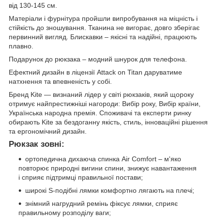
від 130-145 см.
Матеріали і фурнітура пройшли випробування на міцність і
стійкість до зношування. Тканина не вигорає, довго зберігає
первинний вигляд. Блискавки – якісні та надійні, працюють
плавно.
Подарунок до рюкзака – модний шнурок для телефона.
Ефектний дизайн в ліцензії Attack on Titan даруватиме
натхнення та впевненість у собі.
Бренд Kite — визнаний лідер у світі рюкзаків, який щороку
отримує найпрестижніші нагороди: Вибір року, Вибір країни,
Українська народна премія. Споживачі та експерти ринку
обирають Kite за бездоганну якість, стиль, інноваційні рішення
та ергономічний дизайн.
Рюкзак зовні:
ортопедична дихаюча спинка Air Comfort – м'яко
повторює природні вигини спини, знижує навантаження
і сприяє підтримці правильної постави;
широкі S-подібні лямки комфортно лягають на плечі;
знімний нагрудний ремінь фіксує лямки, сприяє
правильному розподілу ваги;