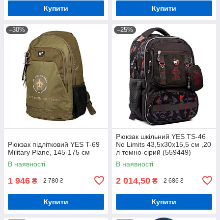
Купити
Купити
–30%
–25%
Рюкзак шкільний YES TS-46
Рюкзак підлітковий YES T-69
No Limits 43,5x30x15,5 см ,20
Military Plane, 145-175 см
л темно-сірий (559449)
В наявності
В наявності
1 946
2 014,50
₴
₴
2 780 ₴
2 686 ₴
Купити
Купити