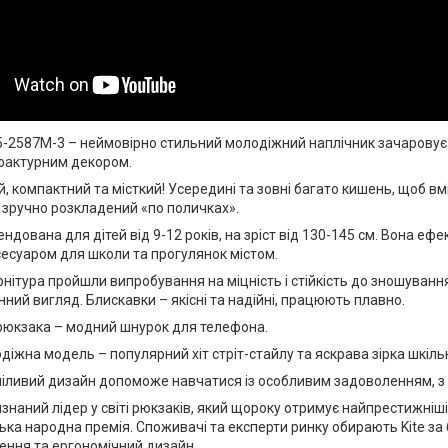
25-2587M-3 – неймовірно стильний молодіжний наплічник зачарову
фактурним декором.
, компактний та місткий! Усередині та зовні багато кишень, щоб вм
 зручно розкладений «по поличках».
дована для дітей від 9-12 років, на зріст від 130-145 см. Вона еф
есуаром для школи та прогулянок містом.
рнітура пройшли випробування на міцність і стійкість до зношуванн
нний вигляд. Блискавки – якісні та надійні, працюють плавно.
рюкзака – модний шнурок для телефона.
іжна модель – популярний хіт стріт-стайлу та яскрава зірка шкіль
іливий дизайн допоможе навчатися із особливим задоволенням, з р
изнаний лідер у світі рюкзаків, який щороку отримує найпрестижніші
ська народна премія. Споживачі та експерти ринку обирають Kite за 
шення та ергономічний дизайн.