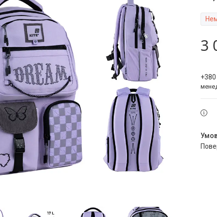
Нем
3 
+380
мене
пов