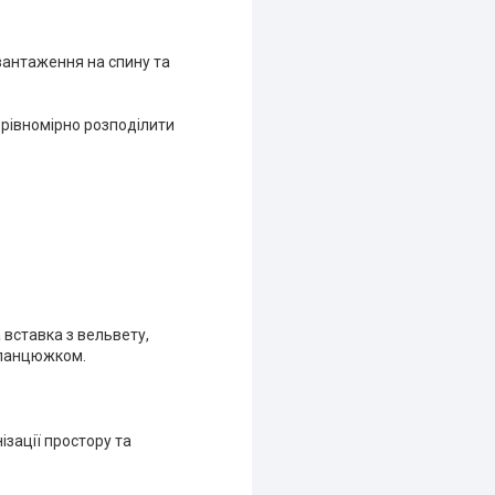
вантаження на спину та
 рівномірно розподілити
 вставка з вельвету,
м ланцюжком.
ізації простору та