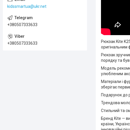
kidssmartua@ukr.net
+380507333633
Рюкзак Kite K
+380507333633
оригінальним 
Рюкзак зручний
порядку та був
Модель рекомен
улюбленим акс
Матеріали і фу
зберігає перви
Подарунок до 
Трендова молод
Стильний та см
Бренд Kite — в
країни, Україн
інноваційні рі