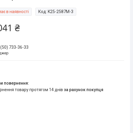
ає в наявності
Код:
K25-2587M-3
041 ₴
 (50) 733-36-33
джер
ернення товару протягом 14 днів
за рахунок покупця