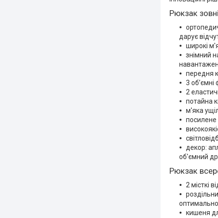
Рюкзак зовні
ортопедич
дарує відчу
широкі м'
знімний н
навантажен
передня к
3 об’ємні
2 еластич
потайна к
м'яка ущі
посилене 
високоякі
світловід
декор: ап
об'ємний др
Рюкзак всер
2 місткі в
роздільни
оптимальног
кишеня д