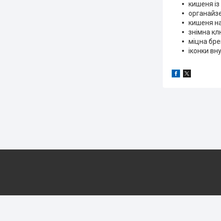
кишеня і
органайзе
кишеня на
знімна кл
міцна бре
іконки вн