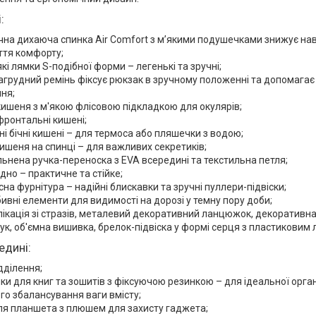
:
на дихаюча спинка Air Comfort з м’якими подушечками знижує на
ття комфорту;
які лямки S-подібної форми – легенькі та зручні;
агрудний ремінь фіксує рюкзак в зручному положенні та допомагає
ня;
ишеня з м'якою флісовою підкладкою для окулярів;
 фронтальні кишені;
ні бічні кишені – для термоса або пляшечки з водою;
ишеня на спинці – для важливих секретиків;
льнена ручка-переноска з EVA всередині та текстильна петля;
дно – практичне та стійке;
сна фурнітура – надійні блискавки та зручні пуллери-підвіски;
бивні елементи для видимості на дорозі у темну пору доби;
лікація зі стразів, металевий декоративний ланцюжок, декоративна
ук, об'ємна вишивка, брелок-підвіска у формі серця з пластикови
едині:
ідділення;
ки для книг та зошитів з фіксуючою резинкою – для ідеальної орган
о збалансування ваги вмісту;
ля планшета з плюшем для захисту гаджета;