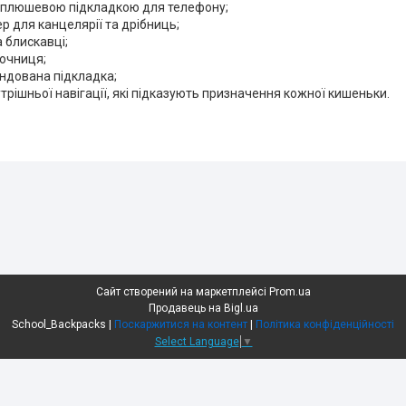
з плюшевою підкладкою для телефону;
р для канцелярії та дрібниць;
 блискавці;
ючниця;
ндована підкладка;
утрішньої навігації, які підказують призначення кожної кишеньки.
Сайт створений на маркетплейсі
Prom.ua
Продавець на Bigl.ua
School_Backpacks |
Поскаржитися на контент
|
Політика конфіденційності
Select Language
▼