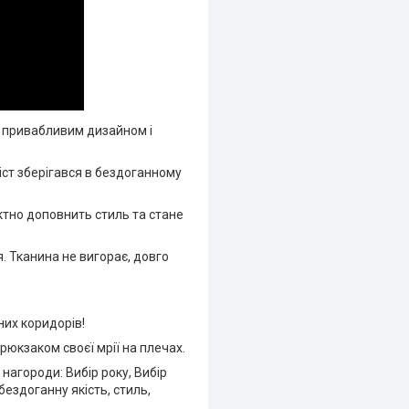
є привабливим дизайном і
іст зберігався в бездоганному
ектно доповнить стиль та стане
я. Тканина не вигорає, довго
них коридорів!
юкзаком своєї мрії на плечах.
 нагороди: Вибір року, Вибір
бездоганну якість, стиль,