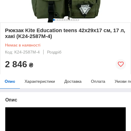
Рюкзак Kite Education teens 42x29x17 см, 17 л,
хакі (K24-2587M-4)
Немає в наявності
Код: K24-2587M-4
Роздріб
2 846
₴
Опис
Характеристики
Доставка
Оплата
Умови п
Опис