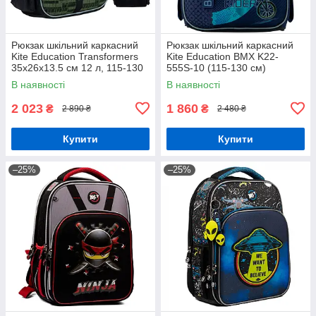
Рюкзак шкільний каркасний
Рюкзак шкільний каркасний
Kite Education Transformers
Kite Education BMX K22-
35x26x13.5 см 12 л, 115-130
555S-10 (115-130 см)
см (TF24-555S)
В наявності
В наявності
2 023
1 860
₴
₴
2 890 ₴
2 480 ₴
Купити
Купити
–25%
–25%