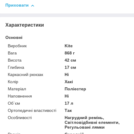
Приховати
Характеристики
Основні
Виробник
Kite
Вага
868 г
Висота
42 см
Глибина
17 см
Каркасний рюкзак
Ні
Колір
Хакі
Матеріал
Поліестер
Наповнення
Ні
Об`єм
17 л
Ортопедичні властивості
Так
Особливості
Нагрудний ремінь,
Світловідбивні елементи,
Регульовані лямки