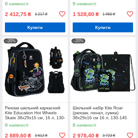
В наявності
В наявності
2 412,75
1 528,80
₴
₴
3 217 ₴
1 960 ₴
Купити
Купити
–20%
–20%
Рюкзак шкільний каркасний
Шкільний набір Kite Roar
Kite Education Hot Wheels
(рюкзак, пенал, сумка)
Skate 38x29x15 см, 16 л, 130-
38x29x16 см 16 л, 130-145
145 см, чорний
см, SET_K24-531M-5
В наявності
В наявності
2 889,60
2 978,40
₴
₴
3 612 ₴
3 723 ₴