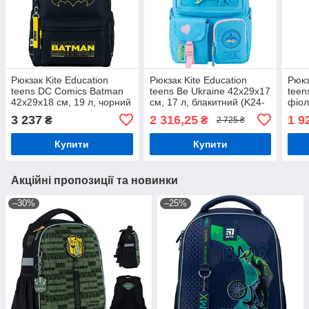
Рюкзак Kite Education
Рюкзак Kite Education
Рюкз
teens DC Comics Batman
teens Be Ukraine 42x29x17
teen
42x29x18 см, 19 л, чорний
см, 17 л, блакитний (K24-
фіол
(DC24-2575M (LED))
2587M-6)
4)
3 237
2 316,25
1 9
₴
₴
2 725 ₴
Купити
Купити
Акційні пропозиції та новинки
–30%
–25%