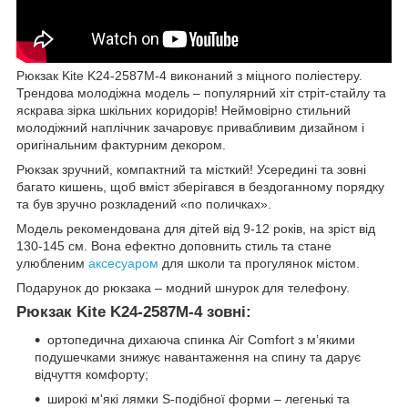
Рюкзак Kite K24-2587M-4 виконаний з міцного поліестеру.
Трендова молодіжна модель – популярний хіт стріт-стайлу та
яскрава зірка шкільних коридорів! Неймовірно стильний
молодіжний наплічник зачаровує привабливим дизайном і
оригінальним фактурним декором.
Рюкзак зручний, компактний та місткий! Усередині та зовні
багато кишень, щоб вміст зберігався в бездоганному порядку
та був зручно розкладений «по поличках».
Модель рекомендована для дітей від 9-12 років, на зріст від
130-145 см. Вона ефектно доповнить стиль та стане
улюбленим
аксесуаром
для школи та прогулянок містом.
Подарунок до рюкзака – модний шнурок для телефону.
Рюкзак Kite K24-2587M-4 зовні:
ортопедична дихаюча спинка Air Comfort з м’якими
подушечками знижує навантаження на спину та дарує
відчуття комфорту;
широкі м'які лямки S-подібної форми – легенькі та