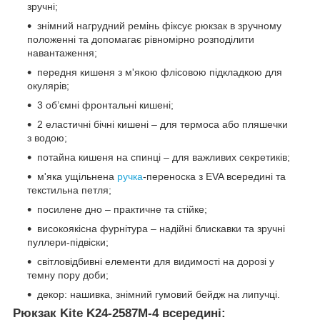
зручні;
знімний нагрудний ремінь фіксує рюкзак в зручному
положенні та допомагає рівномірно розподілити
навантаження;
передня кишеня з м'якою флісовою підкладкою для
окулярів;
3 об’ємні фронтальні кишені;
2 еластичні бічні кишені – для термоса або пляшечки
з водою;
потайна кишеня на спинці – для важливих секретиків;
м'яка ущільнена
ручка
-переноска з EVA всередині та
текстильна петля;
посилене дно – практичне та стійке;
високоякісна фурнітура – надійні блискавки та зручні
пуллери-підвіски;
світловідбивні елементи для видимості на дорозі у
темну пору доби;
декор: нашивка, знімний гумовий бейдж на липучці.
Рюкзак Kite K24-2587M-4 всередині: