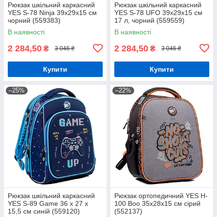
Рюкзак шкільний каркасний
Рюкзак шкільний каркасний
YES S-78 Ninja 39х29х15 см
YES S-78 UFO 39х29х15 см
чорний (559383)
17 л, чорний (559559)
В наявності
В наявності
2 284,50
2 284,50
₴
₴
3 046 ₴
3 046 ₴
Купити
Купити
–25%
–22%
Рюкзак шкільний каркасний
Рюкзак ортопедичний YES H-
YES S-89 Game 36 x 27 x
100 Boo 35х28х15 см сірий
15,5 см синій (559120)
(552137)