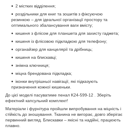
2 містких відділення;
роздільники для книг та зошитів з фіксуючою
резинкою – для ідеальної організації простору та
оптимального збалансування ваги вмісту;
кишеня з флісом для планшета для захисту гаджета;
кишеня із флісовою підкладкою для телефону;
органайзер для канцелярії та дрібниць;
кишеня на блискавці;
знімна ключниця;
міцна брендована підкладка;
іконки внутрішньої навігації, які підказують
призначення кожної кишеньки.
До цієї моделі пасуватиме пенал K24-599-12 . Зберіть
ефектний капсульний комплект!
Матеріали і фурнітура пройшли випробування на міцність і
стійкість до зношування. Тканина не вигорає, довго зберігає
первинний вигляд. Блискавки – якісні та надійні, працюють
плавно.