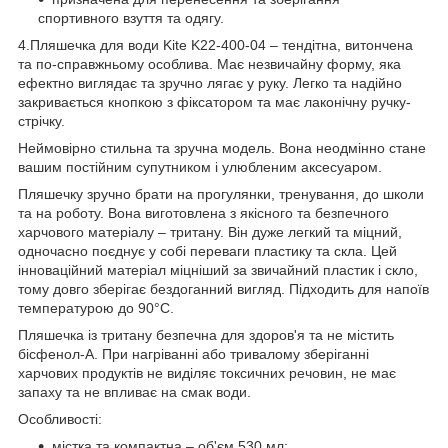
спортивного взуття та одягу.
​4.Пляшечка для води Kite K22-400-04 – тендітна, витончена
та по-справжньому особлива. Має незвичайну форму, яка
ефектно виглядає та зручно лягає у руку. Легко та надійно
закривається кнопкою з фіксатором та має лаконічну ручку-
стрічку.
Неймовірно стильна та зручна модель. Вона неодмінно стане
вашим постійним супутником і улюбленим аксесуаром.
Пляшечку зручно брати на прогулянки, тренування, до школи
та на роботу. Вона виготовлена з якісного та безпечного
харчового матеріалу – тритану. Він дуже легкий та міцний,
одночасно поєднує у собі переваги пластику та скла. Цей
інноваційний матеріал міцніший за звичайний пластик і скло,
тому довго зберігає бездоганний вигляд. Підходить для напоїв
температурою до 90°C.
Пляшечка із тритану безпечна для здоров'я та не містить
бісфенол-А. При нагріванні або тривалому зберіганні
харчових продуктів не виділяє токсичних речовин, не має
запаху та не впливає на смак води.
Особливості:
містка та компактна – об'єм 530 мл;