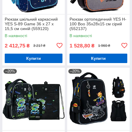
Рюкзак шкільний каркасний
Рюкзак ортопедичний YES H-
YES S-89 Game 36 x 27 x
100 Boo 35х28х15 см сірий
15,5 см синій (559120)
(552137)
В наявності
В наявності
2 412,75
1 528,80
₴
₴
3 217 ₴
1 960 ₴
Купити
Купити
–20%
–20%