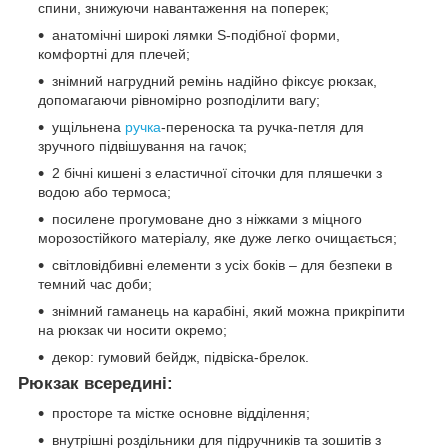
спини, знижуючи навантаження на поперек;
анатомічні широкі лямки S-подібної форми,
комфортні для плечей;
знімний нагрудний ремінь надійно фіксує рюкзак,
допомагаючи рівномірно розподілити вагу;
ущільнена
ручка
-переноска та ручка-петля для
зручного підвішування на гачок;
2 бічні кишені з еластичної сіточки для пляшечки з
водою або термоса;
посилене прогумоване дно з ніжками з міцного
морозостійкого матеріалу, яке дуже легко очищається;
світловідбивні елементи з усіх боків – для безпеки в
темний час доби;
знімний гаманець на карабіні, який можна прикріпити
на рюкзак чи носити окремо;
декор: гумовий бейдж, підвіска-брелок.
Рюкзак всередині:
просторе та містке основне відділення;
внутрішні роздільники для підручників та зошитів з