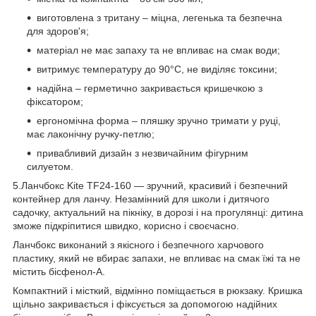
виготовлена з тритану – міцна, легенька та безпечна
для здоров'я;
матеріал не має запаху та не впливає на смак води;
витримує температуру до 90°C, не виділяє токсини;
надійна – герметично закривається кришечкою з
фіксатором;
ергономічна форма – пляшку зручно тримати у руці,
має лаконічну ручку-петлю;
привабливий дизайн з незвичайним фігурним
силуетом.
5.Ланчбокс Kite TF24-160 — зручний, красивий і безпечний
контейнер для ланчу. Незамінний для школи і дитячого
садочку, актуальний на пікніку, в дорозі і на прогулянці: дитина
зможе підкріпитися швидко, корисно і своєчасно.
Ланчбокс виконаний з якісного і безпечного харчового
пластику, який не вбирає запахи, не впливає на смак їжі та не
містить бісфенол-А.
Компактний і місткий, відмінно поміщається в рюкзаку. Кришка
щільно закривається і фіксується за допомогою надійних