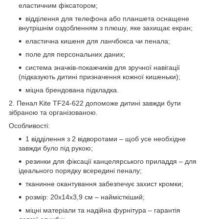
еластичним фіксатором;
відділення для телефона або планшета оснащене
внутрішнім оздобленням з плюшу, яке захищає екран;
еластична кишеня для ланчбокса чи пенала;
поле для персональних даних;
система значків-покажчиків для зручної навігації
(підказують дитині призначення кожної кишеньки);
міцна брендована підкладка.
2. Пенал Kite TF24-622 допоможе дитині завжди бути
зібраною та організованою.
Особливості:
1 відділення з 2 відворотами – щоб усе необхідне
завжди було під рукою;
резинки для фіксації канцелярського приладдя – для
ідеального порядку всередині пеналу;
тканинне окантування забезпечує захист кромки;
розмір: 20x14x3,9 см – наймісткіший;
міцні матеріали та надійна фурнітура – гарантія