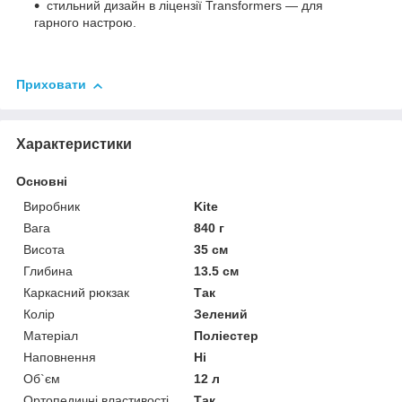
стильний дизайн в ліцензії Transformers — для
гарного настрою.
Приховати
Характеристики
Основні
Виробник
Kite
Вага
840 г
Висота
35 см
Глибина
13.5 см
Каркасний рюкзак
Так
Колір
Зелений
Матеріал
Поліестер
Наповнення
Ні
Об`єм
12 л
Ортопедичні властивості
Так