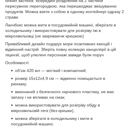
бічних застібок. Всередині розділений на 2 частини
пересувною перегородкою, яка перешкоджає змішуванню
продуктів. Можна взяти з собою в одному контейнері одразу 2
страви.
Ланчбокс можна мити в посудомийній машині, зберігати в
холодильнику і використовувати для розігріву їжі в
мікрохвильовці (не закриваючи кришкою).
Привабливий дизайн подарує море позитивних емоцій і
відмінний настрій. Зберіть повну колекцію канцелярії в цій
ліцензії, щоб улюлені персонажі завжди були поруч.
Особливості:
об'єм 420 мл — місткий і компактний;
розмір 15х12х4,9 см — відмінно поміщається в
рюкзаку;
виконаний з безпечного харчового пластику, не має
запаху і не впливає на смак;
можна використовувати для розігріву обіду в
мікрохвильовій печі (без кришки);
можна зберігати в холодильнику і мити в
посудомийній машині;