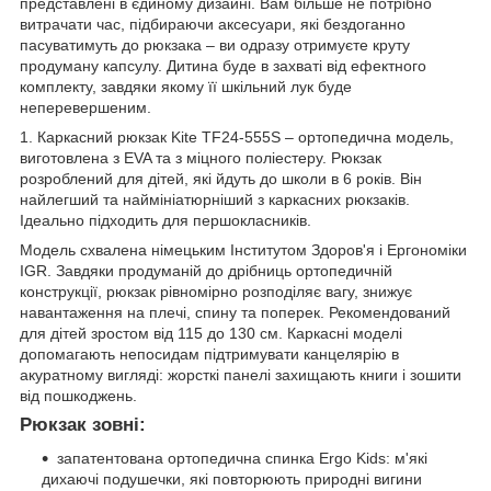
представлені в єдиному дизайні. Вам більше не потрібно
витрачати час, підбираючи аксесуари, які бездоганно
пасуватимуть до рюкзака – ви одразу отримуєте круту
продуману капсулу. Дитина буде в захваті від ефектного
комплекту, завдяки якому її шкільний лук буде
неперевершеним.
1. Каркасний рюкзак Kite TF24-555S – ортопедична модель,
виготовлена з EVA та з міцного поліестеру. Рюкзак
розроблений для дітей, які йдуть до школи в 6 років. Він
найлегший та наймініатюрніший з каркасних рюкзаків.
Ідеально підходить для першокласників.
Модель схвалена німецьким Інститутом Здоров'я і Ергономіки
IGR. Завдяки продуманій до дрібниць ортопедичній
конструкції, рюкзак рівномірно розподіляє вагу, знижує
навантаження на плечі, спину та поперек. Рекомендований
для дітей зростом від 115 до 130 см. Каркасні моделі
допомагають непосидам підтримувати канцелярію в
акуратному вигляді: жорсткі панелі захищають книги і зошити
від пошкоджень.
Рюкзак зовні:
запатентована ортопедична спинка Ergo Kids: м'які
дихаючі подушечки, які повторюють природні вигини