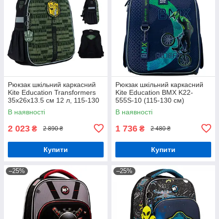
Рюкзак шкільний каркасний
Рюкзак шкільний каркасний
Kite Education Transformers
Kite Education BMX K22-
35x26x13.5 см 12 л, 115-130
555S-10 (115-130 см)
см (TF24-555S)
В наявності
В наявності
2 023
1 736
₴
₴
2 890 ₴
2 480 ₴
Купити
Купити
–25%
–25%