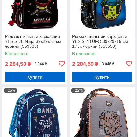
Рюкзак шкільний каркасний
Рюкзак шкільний каркасний
YES S-78 Ninja 39х29х15 см
YES S-78 UFO 39х29х15 см
чорний (559383)
17 л, чорний (559559)
В наявності
В наявності
2 284,50
2 284,50
₴
₴
3 046 ₴
3 046 ₴
Купити
Купити
–25%
–22%