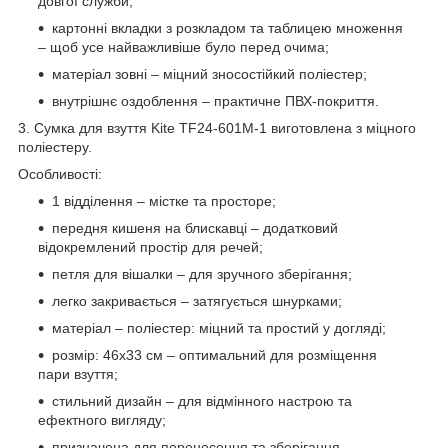
довгої служби;
картонні вкладки з розкладом та таблицею множення
– щоб усе найважливіше було перед очима;
матеріал зовні – міцний зносостійкий поліестер;
внутрішнє оздоблення – практичне ПВХ-покриття.
3. Сумка для взуття Kite TF24-601M-1 виготовлена з міцного
поліестеру.
Особливості:
1 відділення – містке та просторе;
передня кишеня на блискавці – додатковий
відокремлений простір для речей;
петля для вішалки – для зручного зберігання;
легко закривається – затягується шнурками;
матеріал – поліестер: міцний та простий у догляді;
розмір: 46x33 см – оптимальний для розміщення
пари взуття;
стильний дизайн – для відмінного настрою та
ефектного вигляду;
призначена для перенесення та зберігання