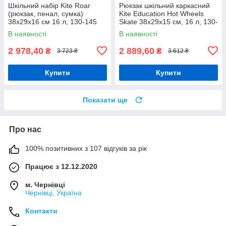
Шкільний набір Kite Roar
Рюкзак шкільний каркасний
(рюкзак, пенал, сумка)
Kite Education Hot Wheels
38x29x16 см 16 л, 130-145
Skate 38x29x15 см, 16 л, 130-
см, SET_K24-531M-5
145 см, чорний
В наявності
В наявності
2 978,40
2 889,60
₴
₴
3 723 ₴
3 612 ₴
Купити
Купити
Показати ще
Про нас
100% позитивних з 107 відгуків за рік
Працює з 12.12.2020
м. Чернівці
Чернівці, Україна
Контакти