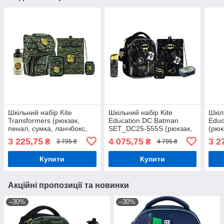
Шкільний набір Kite
Шкільний набір Kite
Шкіл
Transformers (рюкзак,
Education DC Batman
Educ
пенал, сумка, ланчбокс,
SET_DC25-555S (рюкзак,
(рюк
пляшка) SET_TF24-501S
пенал, сумка, ланчбокс,
ланч
3 225,75
4 075,75
3 2
₴
₴
3 795 ₴
4 795 ₴
пляшка) 115-130 см
145 
Купити
Купити
Акційні пропозиції та новинки
–30%
–30%