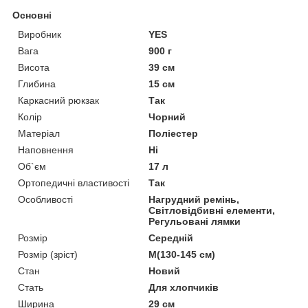
Основні
Виробник
YES
Вага
900 г
Висота
39 см
Глибина
15 см
Каркасний рюкзак
Так
Колір
Чорний
Матеріал
Поліестер
Наповнення
Ні
Об`єм
17 л
Ортопедичні властивості
Так
Особливості
Нагрудний ремінь,
Світловідбивні елементи,
Регульовані лямки
Розмір
Середній
Розмір (зріст)
M(130-145 см)
Стан
Новий
Стать
Для хлопчиків
Ширина
29 см