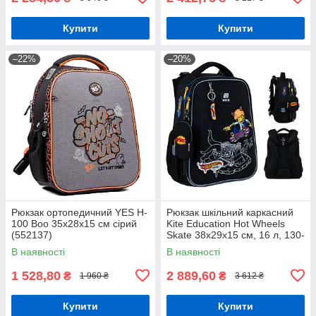
Купити
Купити
–22%
–20%
Рюкзак ортопедичний YES H-
Рюкзак шкільний каркасний
100 Boo 35х28х15 см сірий
Kite Education Hot Wheels
(552137)
Skate 38x29x15 см, 16 л, 130-
145 см, чорний
В наявності
В наявності
1 528,80
2 889,60
₴
₴
1 960 ₴
3 612 ₴
Купити
Купити