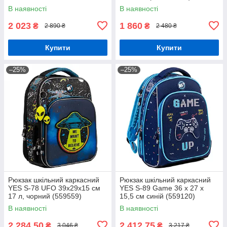
см (TF24-555S)
В наявності
В наявності
2 023
1 860
₴
₴
2 890 ₴
2 480 ₴
Купити
Купити
–25%
–25%
Рюкзак шкільний каркасний
Рюкзак шкільний каркасний
YES S-78 UFO 39х29х15 см
YES S-89 Game 36 x 27 x
17 л, чорний (559559)
15,5 см синій (559120)
В наявності
В наявності
2 284,50
2 412,75
₴
₴
3 046 ₴
3 217 ₴