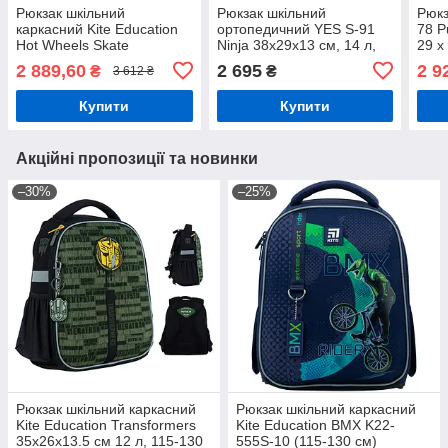
Рюкзак шкільний
Рюкзак шкільний
Рюкз
каркасний Kite Education
ортопедичний YES S-91
78 P
Hot Wheels Skate
Ninja 38х29х13 см, 14 л,
29 х
38x29x15 см, 16 л, 130-
чорний (559406)
см
2 889,60
2 695
2 9
₴
₴
3 612 ₴
145 см, чорний
Купити
Купити
Акційні пропозиції та новинки
–30%
–25%
Рюкзак шкільний каркасний
Рюкзак шкільний каркасний
Kite Education Transformers
Kite Education BMX K22-
35x26x13.5 см 12 л, 115-130
555S-10 (115-130 см)