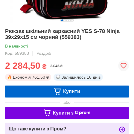
Рюкзак шкільний каркасний YES S-78 Ninja
39х29х15 см чорний (559383)
В наявності
Код: 559383
Роздріб
2 284,50
₴
3 046 ₴
Економія
761.50 ₴
Залишилось
16 днів
Купити
або
Купити з
Що таке купити з Пром?