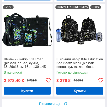
–20%
ПАКУНОК ШКОЛЯРА
–20%
Шкільний набір Kite Roar
Шкільний набір Kite Education
(рюкзак, пенал, сумка)
Bad Badtz Maru (рюкзак,
38x29x16 см 16 л, 130-145
пенал, сумка, ланчбокс,
см, SET_K24-531M-5
пляшка) 130-145 см
В наявності
Готово до відправки
2 978,40
3 276
₴
₴
3 723 ₴
4 095 ₴
Купити
Купити
Показати ще