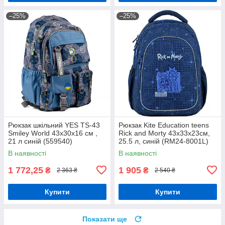
–25%
–25%
Рюкзак шкільний YES TS-43
Рюкзак Kite Education teens
Smiley World 43x30x16 см ,
Rick and Morty 43x33x23см,
21 л синій (559540)
25.5 л, синій (RM24-8001L)
В наявності
В наявності
1 772,25
1 905
₴
₴
2 363 ₴
2 540 ₴
Купити
Купити
Показати ще