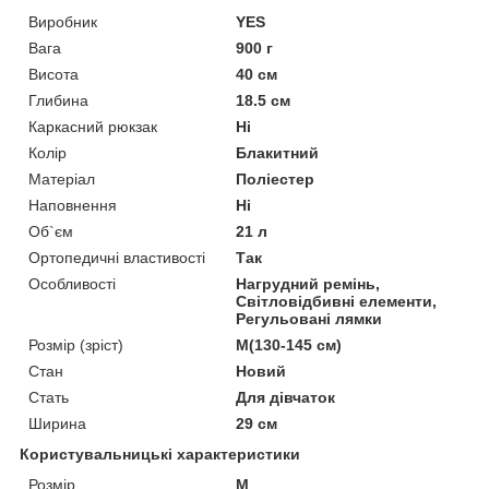
Виробник
YES
Вага
900 г
Висота
40 см
Глибина
18.5 см
Каркасний рюкзак
Ні
Колір
Блакитний
Матеріал
Поліестер
Наповнення
Ні
Об`єм
21 л
Ортопедичні властивості
Так
Особливості
Нагрудний ремінь,
Світловідбивні елементи,
Регульовані лямки
Розмір (зріст)
M(130-145 см)
Стан
Новий
Стать
Для дівчаток
Ширина
29 см
Користувальницькі характеристики
Розмір
М