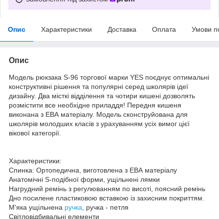
Опис
Характеристики
Доставка
Оплата
Умови п
Опис
Модель рюкзака S-96 торгової марки YES поєднує оптимальні
конструктивні рішення та популярні серед школярів ідеї
дизайну. Два місткі відділення та чотири кишені дозволять
розмістити все необхідне приладдя! Передня кишеня
виконана з ЕВА матеріалу. Модель сконструйована для
школярів молодших класів з урахуванням усіх вимог цієї
вікової категорії.
Характеристики:
Спинка: Ортопедична, виготовлена ​​з ЕВА матеріалу
Анатомічні S-подібної форми, ущільнені лямки
Нагрудний ремінь з регулюванням по висоті, поясний ремінь
Дно посилене пластиковою вставкою із захисним покриттям.
М'яка ущільнена
ручка
, ручка - петля
Світловідбивальні елементи