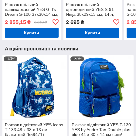
Рюкзак шкільний
Рюкзак шкільний
Рюкз
напівкаркасний YES Girl's
ортопедичний YES S-91
напі
Dream S-100 37х30х14 см,
Ninja 38х29х13 см, 14 л,
S-10
15,5 л, бузковий (559578)
чорний (559406)
(559
2 855,15
2 695
2 8
₴
₴
3 359 ₴
Купити
Купити
Акційні пропозиції та новинки
–40%
–30%
Рюкзак підлітковий YES Icons
Рюкзак підлітковий YES T-130
T-133 48 х 38 х 13 см,
YES by Andre Tan Double plus
блакитний (559471)
blue 44 x 30 x 14 см синій