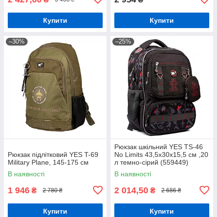
Купити
Купити
–30%
–25%
Рюкзак шкільний YES TS-46
Рюкзак підлітковий YES T-69
No Limits 43,5x30x15,5 см ,20
Military Plane, 145-175 см
л темно-сірий (559449)
В наявності
В наявності
1 946
2 014,50
₴
₴
2 780 ₴
2 686 ₴
Купити
Купити