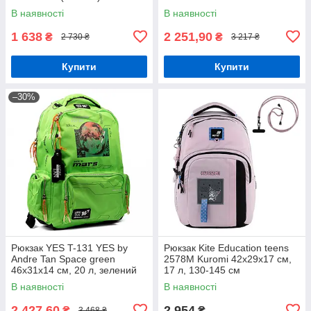
(559048)
В наявності
В наявності
1 638
2 251,90
₴
₴
2 730 ₴
3 217 ₴
Купити
Купити
–30%
Рюкзак YES T-131 YES by
Рюкзак Kite Education teens
Andre Tan Space green
2578M Kuromi 42x29x17 см,
46х31х14 см, 20 л, зелений
17 л, 130-145 см
(559049)
В наявності
В наявності
2 427,60
2 954
₴
₴
3 468 ₴