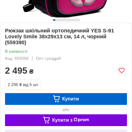
Рюкзак шкільний ортопедичний YES S-91
Lovely Smile 38х29х13 см, 14 л, чорний
(559390)
В наявності
Код: 559390
Опт і роздріб
2 495
₴
2 295 ₴
від 5 шт.
Купити
або
Купити з