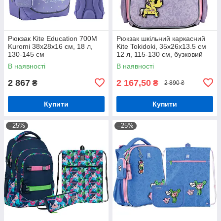
Рюкзак Kite Education 700M
Рюкзак шкільний каркасний
Kuromi 38x28x16 см, 18 л,
Kite Tokidoki, 35x26x13.5 см
130-145 см
12 л, 115-130 см, бузковий
(TK24-555S)
В наявності
В наявності
2 867
2 167,50
₴
₴
2 890 ₴
Купити
Купити
–25%
–25%