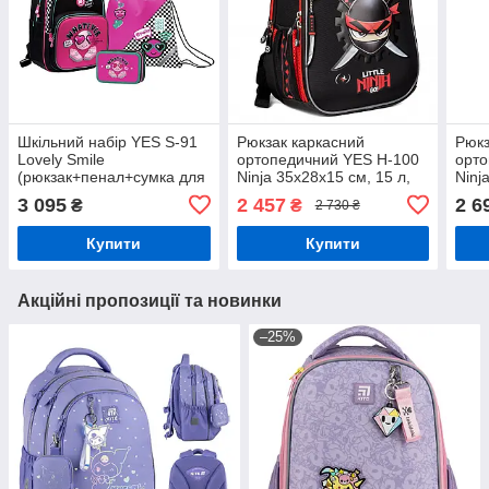
Шкільний набір YES S-91
Рюкзак каркасний
Рюкз
Lovely Smile
ортопедичний YES H-100
орто
(рюкзак+пенал+сумка для
Ninja 35х28х15 см, 15 л,
Ninj
змінного взуття) 38х29х13
чорний (559749)
чорн
3 095
2 457
2 6
₴
₴
2 730 ₴
см, 14 л, чорний (559390)
Купити
Купити
Акційні пропозиції та новинки
–25%