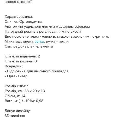
вікової категорії.
Характеристики:
Спинка: Ортопедична
Анатомічні ущільнені лямки з масажним ефектом
Нагрудний ремінь з регулюванням по висоті
Дно посилене пластиковою вставкою із захисним покриттям.
М'яка ущільнена
ручка
, ручка - петля
Світловідбивальні елементи
Кількість відділень: 2
Кількість кишень: 3
Всередині:
- Відділення для шкільного приладдя
- Органайзер
Розмір сітки: S
Розмір, см: 38 х 29 х 13
Об'єм, л: 14
Вага, кг (+/- 10%): 0,98
Бонус дизайну:
3D тисніння