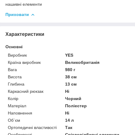
нашивні елементи
Приховати
Характеристики
Основні
Виробник
YES
Країна виробник
Великобританія
Вага
980 г
Висота
38 см
Глибина
13 см
Каркасний рюкзак
Ні
Колір
Чорний
Матеріал
Поліестер
Наповнення
Ні
Об`єм
14 л
Ортопедичні властивості
Так
Особливості
Світловідбивні елементи,