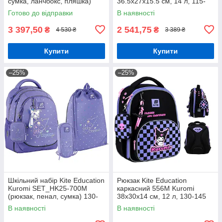
сумка, ланчбокс, пляшка)
36.5х27х15.5 см, 14 л, 115-
130-145 см
130 см
Готово до відправки
В наявності
3 397,50
2 541,75
₴
₴
4 530 ₴
3 389 ₴
Купити
Купити
–25%
–25%
Шкільний набір Kite Education
Рюкзак Kite Education
Kuromi SET_HK25-700M
каркасний 556M Kuromi
(рюкзак, пенал, сумка) 130-
38х30х14 см, 12 л, 130-145
145 см
см
В наявності
В наявності