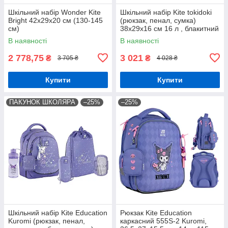
Шкільний набір Wonder Kite
Шкільний набір Kite tokidoki
Bright 42х29х20 см (130-145
(рюкзак, пенал, сумка)
см)
38x29x16 см 16 л , блакитний
(SET_TK24-531M)
В наявності
В наявності
2 778,75
3 021
₴
₴
3 705 ₴
4 028 ₴
Купити
Купити
ПАКУНОК ШКОЛЯРА
–25%
–25%
Шкільний набір Kite Education
Рюкзак Kite Education
Kuromi (рюкзак, пенал,
каркасний 555S-2 Kuromi,