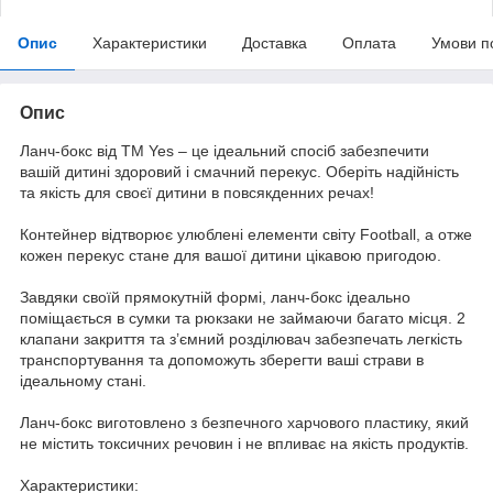
Опис
Характеристики
Доставка
Оплата
Умови п
Опис
Ланч-бокс від ТМ Yes – це ідеальний спосіб забезпечити
вашій дитині здоровий і смачний перекус. Оберіть надійність
та якість для своєї дитини в повсякденних речах!
Контейнер відтворює улюблені елементи світу Football, а отже
кожен перекус стане для вашої дитини цікавою пригодою.
Завдяки своїй прямокутній формі, ланч-бокс ідеально
поміщається в сумки та рюкзаки не займаючи багато місця. 2
клапани закриття та з’ємний розділювач забезпечать легкість
транспортування та допоможуть зберегти ваші страви в
ідеальному стані.
Ланч-бокс виготовлено з безпечного харчового пластику, який
не містить токсичних речовин і не впливає на якість продуктів.
Характеристики: