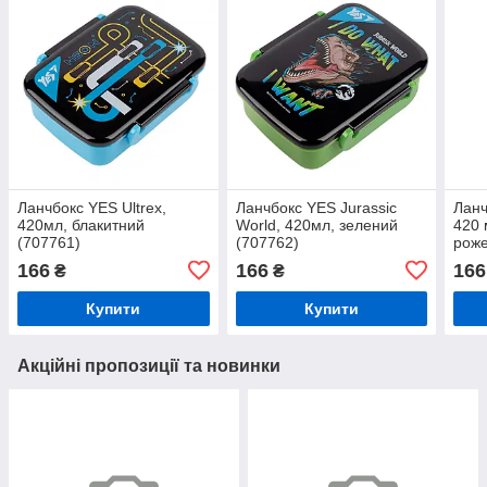
Ланчбокс YES Ultrex,
Ланчбокс YES Jurassic
Ланч
420мл, блакитний
World, 420мл, зелений
420 
(707761)
(707762)
рож
166
166
166
₴
₴
Купити
Купити
Акційні пропозиції та новинки