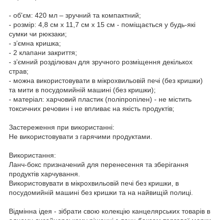
- об'єм: 420 мл – зручний та компактний;
- розмір: 4,8 см х 11,7 см х 15 см - поміщається у будь-які
сумки чи рюкзаки;
- з’ємна кришка;
- 2 клапани закриття;
- з’ємний розділювач для зручного розміщення декількох
страв;
- можна використовувати в мікрохвильовій печі (без кришки)
та мити в посудомийній машині (без кришки);
- матеріал: харчовий пластик (поліпропілен) - не містить
токсичних речовин і не впливає на якість продуктів;
Застереження при використанні:
Не використовувати з гарячими продуктами.
Використання:
Ланч-бокс призначений для перенесення та зберігання
продуктів харчування.
Використовувати в мікрохвильовій печі без кришки, в
посудомийній машині без кришки та на найвищій полиці.
Відмінна ідея - зібрати свою колекцію канцелярських товарів в