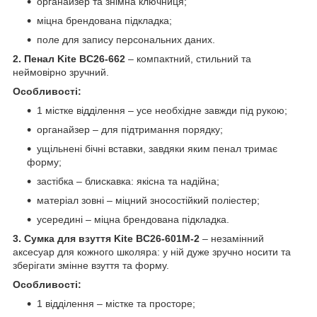
органайзер та знімна ключниця;
міцна брендована підкладка;
поле для запису персональних даних.
2. Пенал Kite BC26-662
– компактний, стильний та
неймовірно зручний.
Особливості:
1 містке відділення – усе необхідне завжди під рукою;
органайзер – для підтримання порядку;
ущільнені бічні вставки, завдяки яким пенал тримає
форму;
застібка – блискавка: якісна та надійна;
матеріал зовні – міцний зносостійкий поліестер;
усередині – міцна брендована підкладка.
3. Сумка для взуття Kite BC26-601M-2
– незамінний
аксесуар для кожного школяра: у ній дуже зручно носити та
зберігати змінне взуття та форму.
Особливості:
1 відділення – містке та просторе;