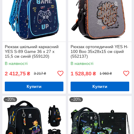
Рюкзак шкільний каркасний
Рюкзак ортопедичний YES H-
YES S-89 Game 36 x 27 x
100 Boo 35х28х15 см сірий
15,5 см синій (559120)
(552137)
В наявності
В наявності
2 412,75
1 528,80
₴
₴
3 217 ₴
1 960 ₴
Купити
Купити
–20%
–20%