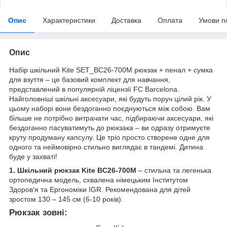
Опис
Характеристики
Доставка
Оплата
Умови п
Опис
Набір шкільний Kite SET_BC26-700M рюкзак + пенал + сумка
для взуття – це базовий комплект для навчання,
представлений в популярній ліцензії FC Barcelona.
Найголовніші шкільні аксесуари, які будуть поруч цілий рік. У
цьому наборі вони бездоганно поєднуються між собою. Вам
більше не потрібно витрачати час, підбираючи аксесуари, які
бездоганно пасуватимуть до рюкзака – ви одразу отримуєте
круту продуману капсулу. Це тріо просто створене одне для
одного та неймовірно стильно виглядає в тандемі. Дитина
буде у захваті!
1. Шкільний рюкзак Kite BC26-700M
– стильна та легенька
ортопедична модель, схвалена німецьким Інститутом
Здоров'я та Ергономіки IGR. Рекомендована для дітей
зростом 130 – 145 см (6-10 років).
Рюкзак зовні: