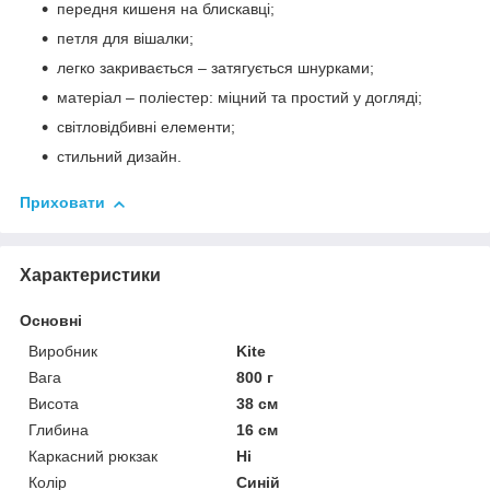
передня кишеня на блискавці;
петля для вішалки;
легко закривається – затягується шнурками;
матеріал – поліестер: міцний та простий у догляді;
світловідбивні елементи;
стильний дизайн.
Приховати
Характеристики
Основні
Виробник
Kite
Вага
800 г
Висота
38 см
Глибина
16 см
Каркасний рюкзак
Ні
Колір
Синій