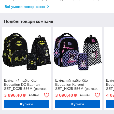
Всі умови повернення
Подібні товари компанії
Шкільний набір Kite
Шкільний набір Kite
Шкіл
Education DC Batman
Education Kuromi
Educ
SET_DC25-556M (рюкзак,
SET_HK25-556M (рюкзак,
SET_
пенал, сумка) 130-145 см
пенал, сумка) 130-145 см
пена
3 896,40
3 690,40
4 0
₴
₴
4 584 ₴
4 613 ₴
пляш
Купити
Купити