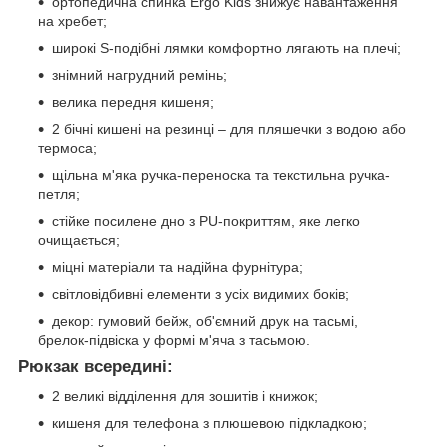
ортопедична спинка Ergo Kids знижує навантаження
на хребет;
широкі S-подібні лямки комфортно лягають на плечі;
знімний нагрудний ремінь;
велика передня кишеня;
2 бічні кишені на резинці – для пляшечки з водою або
термоса;
щільна м'яка ручка-переноска та текстильна ручка-
петля;
стійке посилене дно з PU-покриттям, яке легко
очищається;
міцні матеріали та надійна фурнітура;
світловідбивні елементи з усіх видимих боків;
декор: гумовий бейж, об'ємний друк на тасьмі,
брелок-підвіска у формі м'яча з тасьмою.
Рюкзак всередині:
2 великі відділення для зошитів і книжок;
кишеня для телефона з плюшевою підкладкою;