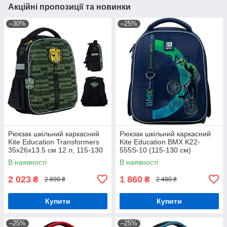
Акційні пропозиції та новинки
–30%
–25%
Рюкзак шкільний каркасний
Рюкзак шкільний каркасний
Kite Education Transformers
Kite Education BMX K22-
35x26x13.5 см 12 л, 115-130
555S-10 (115-130 см)
см (TF24-555S)
В наявності
В наявності
2 023
1 860
₴
₴
2 890 ₴
2 480 ₴
Купити
Купити
–25%
–25%