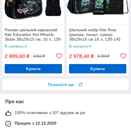
Рюкзак шкільний каркасний
Шкільний набір Kite Roar
Kite Education Hot Wheels
(рюкзак, пенал, сумка)
Skate 38x29x15 см, 16 л, 130-
38x29x16 см 16 л, 130-145
145 см, чорний
см, SET_K24-531M-5
В наявності
В наявності
2 889,60
2 978,40
₴
₴
3 612 ₴
3 723 ₴
Купити
Купити
Показати ще
Про нас
100% позитивних з 107 відгуків за рік
Працює з 12.12.2020