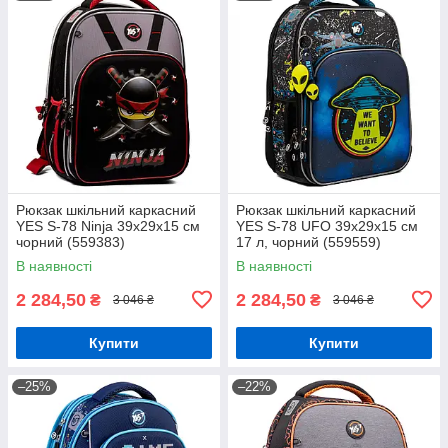
Рюкзак шкільний каркасний
Рюкзак шкільний каркасний
YES S-78 Ninja 39х29х15 см
YES S-78 UFO 39х29х15 см
чорний (559383)
17 л, чорний (559559)
В наявності
В наявності
2 284,50
2 284,50
₴
₴
3 046 ₴
3 046 ₴
Купити
Купити
–25%
–22%