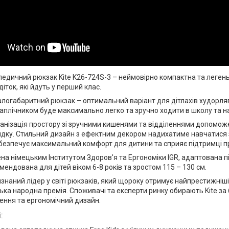
едичний рюкзак Kite K26-724S-3 – неймовірно компактна та легень
іток, які йдуть у перший клас.
логабаритний рюкзак – оптимальний варіант для дітлахів худорляв
наплічником буде максимально легко та зручно ходити в школу та на
анізація простору зі зручними кишенями та відділеннями допомож
ядку. Стильний дизайн з ефектним декором надихатиме навчатися 
абезпечує максимальний комфорт для дитини та сприяє підтримці п
а німецьким Інститутом Здоров'я та Ергономіки IGR, адаптована під
мендована для дітей віком 6-8 років та зростом 115 – 130 см.
изнаний лідер у світі рюкзаків, який щороку отримує найпрестижніші
ська народна премія. Споживачі та експерти ринку обирають Kite за 
шення та ергономічний дизайн.
: