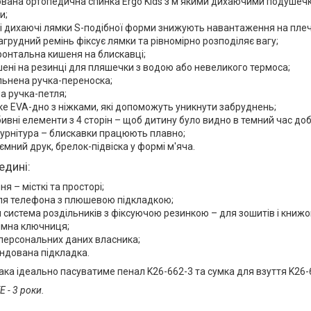
вана ортопедична спинка Ergo Kids з м'якими дихаючими подушеч
и;
 дихаючі лямки S-подібної форми знижують навантаження на плеч
агрудний ремінь фіксує лямки та рівномірно розподіляє вагу;
онтальна кишеня на блискавці;
ишені на резинці для пляшечки з водою або невеликого термоса;
льнена ручка-переноска;
а ручка-петля;
ке EVA-дно з ніжками, які допоможуть уникнути забруднень;
бивні елементи з 4 сторін – щоб дитину було видно в темний час доб
урнітура – блискавки працюють плавно;
'ємний друк, брелок-підвіска у формі м'яча.
едині:
ня – місткі та просторі;
ля телефона з плюшевою підкладкою;
 система роздільників з фіксуючою резинкою – для зошитів і книжо
імна ключниця;
персональних даних власника;
ндована підкладка.
ка ідеально пасуватиме пенал K26-662-3 та сумка для взуття K26
E - 3 роки.