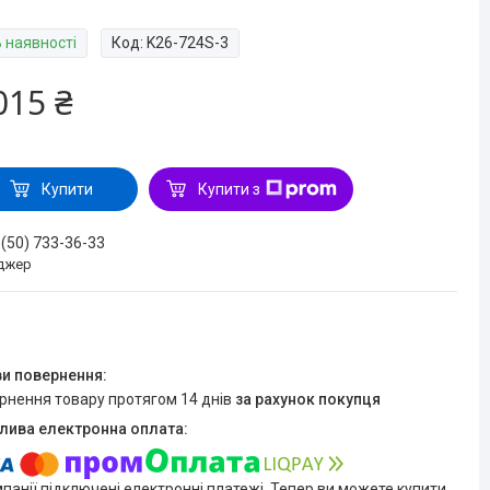
В наявності
Код:
K26-724S-3
015 ₴
Купити
Купити з
 (50) 733-36-33
джер
ернення товару протягом 14 днів
за рахунок покупця
мпанії підключені електронні платежі. Тепер ви можете купити