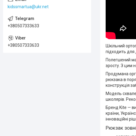
kidssmartua@ukr.net
+380507333633
+380507333633
Шкільний ортоп
підходить для д
Полегшений ма
зросту. З цим 
Продумана орг
рюкзака в пор
конструкція з
Модель схвален
школярів. Реко
Бренд Kite — в
країни, Україн
інноваційні рі
Рюкзак зовні