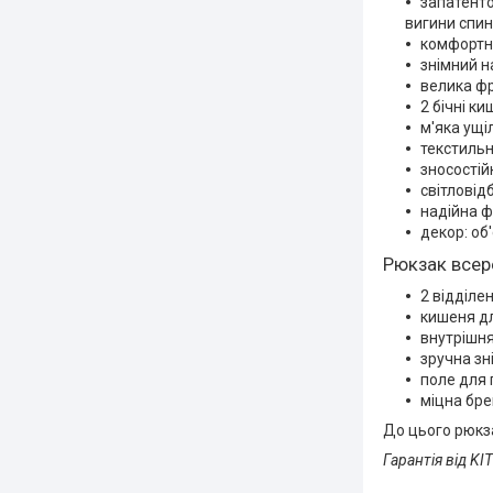
запатенто
вигини спин
комфортні
знімний н
велика фр
2 бічні к
м'яка ущі
текстильн
зносостій
світловід
надійна ф
декор: об
Рюкзак всер
2 відділен
кишеня д
внутрішня
зручна зн
поле для 
міцна бре
До цього рюкза
Гарантія від KIT