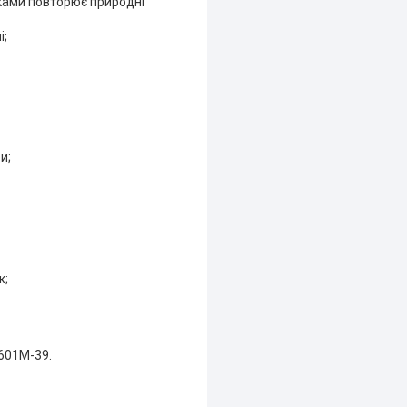
ками повторює природні
і;
и;
к;
-601M-39.