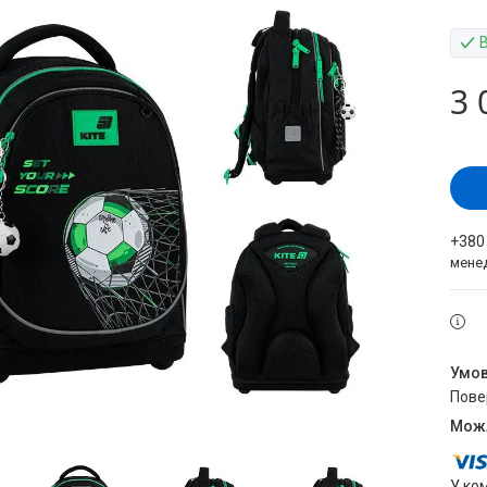
3 
+380
мене
пов
У ко