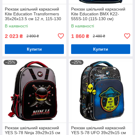
Рюкзак шкільний каркасний
Рюкзак шкільний каркасний
Kite Education Transformers
Kite Education BMX K22-
35x26x13.5 см 12 л, 115-130
555S-10 (115-130 см)
см (TF24-555S)
В наявності
В наявності
2 023
1 860
₴
₴
2 890 ₴
2 480 ₴
Купити
Купити
–25%
–25%
Рюкзак шкільний каркасний
Рюкзак шкільний каркасний
YES S-78 Ninja 39х29х15 см
YES S-78 UFO 39х29х15 см