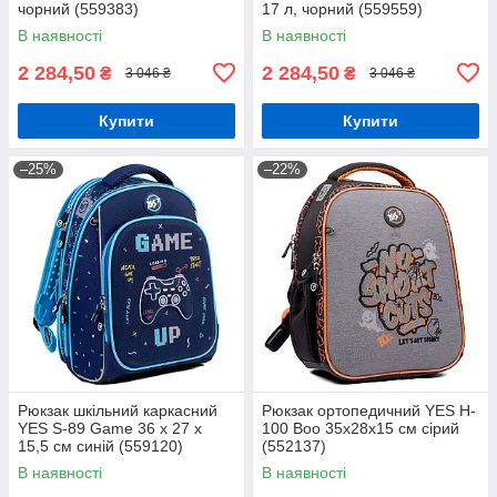
чорний (559383)
17 л, чорний (559559)
В наявності
В наявності
2 284,50
2 284,50
₴
₴
3 046 ₴
3 046 ₴
Купити
Купити
–25%
–22%
Рюкзак шкільний каркасний
Рюкзак ортопедичний YES H-
YES S-89 Game 36 x 27 x
100 Boo 35х28х15 см сірий
15,5 см синій (559120)
(552137)
В наявності
В наявності