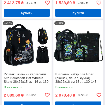
2 412,75
1 528,80
₴
₴
3 217 ₴
1 960 ₴
Купити
Купити
–20%
–20%
Рюкзак шкільний каркасний
Шкільний набір Kite Roar
Kite Education Hot Wheels
(рюкзак, пенал, сумка)
Skate 38x29x15 см, 16 л, 130-
38x29x16 см 16 л, 130-145
145 см, чорний
см, SET_K24-531M-5
В наявності
В наявності
2 889,60
2 978,40
₴
₴
3 612 ₴
3 723 ₴