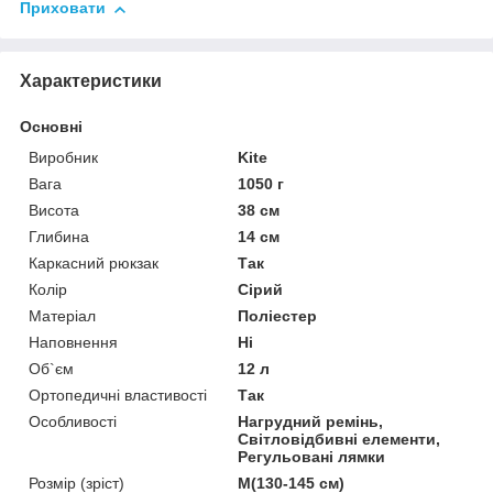
Приховати
Характеристики
Основні
Виробник
Kite
Вага
1050 г
Висота
38 см
Глибина
14 см
Каркасний рюкзак
Так
Колір
Сірий
Матеріал
Поліестер
Наповнення
Ні
Об`єм
12 л
Ортопедичні властивості
Так
Особливості
Нагрудний ремінь,
Світловідбивні елементи,
Регульовані лямки
Розмір (зріст)
M(130-145 см)