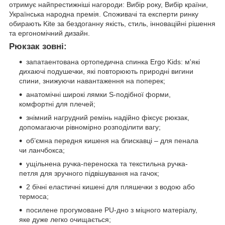
отримує найпрестижніші нагороди: Вибір року, Вибір країни,
Українська народна премія. Споживачі та експерти ринку
обирають Kite за бездоганну якість, стиль, інноваційні рішення
та ергономічний дизайн.
Рюкзак зовні:
запатаентована ортопедична спинка Ergo Kids: м'які
дихаючі подушечки, які повторюють природні вигини
спини, знижуючи навантаження на поперек;
анатомічні широкі лямки S-подібної форми,
комфортні для плечей;
знімний нагрудний ремінь надійно фіксує рюкзак,
допомагаючи рівномірно розподілити вагу;
об’ємна передня кишеня на блискавці – для пенала
чи ланчбокса;
ущільнена ручка-переноска та текстильна ручка-
петля для зручного підвішування на гачок;
2 бічні еластичні кишені для пляшечки з водою або
термоса;
посилене прогумоване PU-дно з міцного матеріалу,
яке дуже легко очищається;