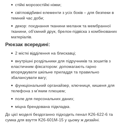
стійкі морозостійкі ніжки;
світловідбивні елементи з усіх боків – для безпеки в
темний час доби;
декор: поєднання тканини меланж та мембранної
тканини, об’ємний друк, брелок-підвіска з комбінованих
матеріалів.
Рюкзак всередині:
2 місткі відділення на блискавці;
внутрішні роздільники для підручників та зошитів з
еластичним фіксатором: допомагають гарно
впорядкувати шкільне приладдя та правильно
збалансувати вагу;
функціональний органайзер, ключниця, кишеня для
телефона з м'яким плюшем;
поле для персональних даних;
міцна брендована підкладка.
До цієї моделі бездоганно підходить пенал K26-622-6 та
сумка для взуття K26-601M-15 у цьому ж дизайні.