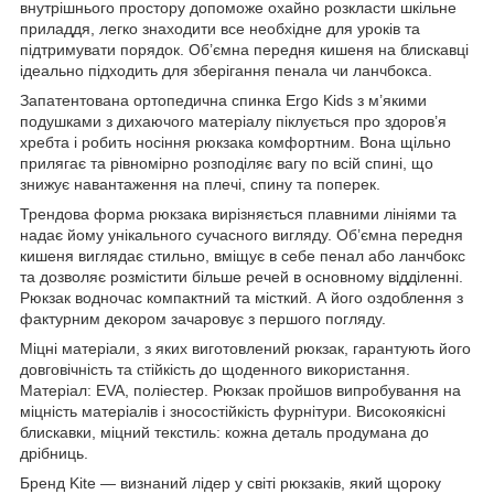
внутрішнього простору допоможе охайно розкласти шкільне
приладдя, легко знаходити все необхідне для уроків та
підтримувати порядок. Об’ємна передня кишеня на блискавці
ідеально підходить для зберігання пенала чи ланчбокса.
Запатентована ортопедична спинка Ergo Kids з м’якими
подушками з дихаючого матеріалу піклується про здоров’я
хребта і робить носіння рюкзака комфортним. Вона щільно
прилягає та рівномірно розподіляє вагу по всій спині, що
знижує навантаження на плечі, спину та поперек.
Трендова форма рюкзака вирізняється плавними лініями та
надає йому унікального сучасного вигляду. Об’ємна передня
кишеня виглядає стильно, вміщує в себе пенал або ланчбокс
та дозволяє розмістити більше речей в основному відділенні.
Рюкзак водночас компактний та місткий. А його оздоблення з
фактурним декором зачаровує з першого погляду.
Міцні матеріали, з яких виготовлений рюкзак, гарантують його
довговічність та стійкість до щоденного використання.
Матеріал: EVA, поліестер. Рюкзак пройшов випробування на
міцність матеріалів і зносостійкість фурнітури. Високоякісні
блискавки, міцний текстиль: кожна деталь продумана до
дрібниць.
Бренд Kite — визнаний лідер у світі рюкзаків, який щороку