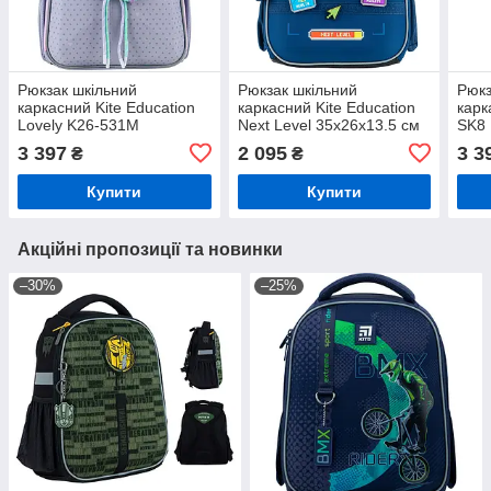
Рюкзак шкільний
Рюкзак шкільний
Рюкз
каркасний Kite Education
каркасний Kite Education
карк
Lovely K26-531M
Next Level 35x26x13.5 см
SK8 
12 л, 115-130 см, синій
3 397
2 095
3 3
₴
₴
(K24-555S-8)
Купити
Купити
Акційні пропозиції та новинки
–30%
–25%