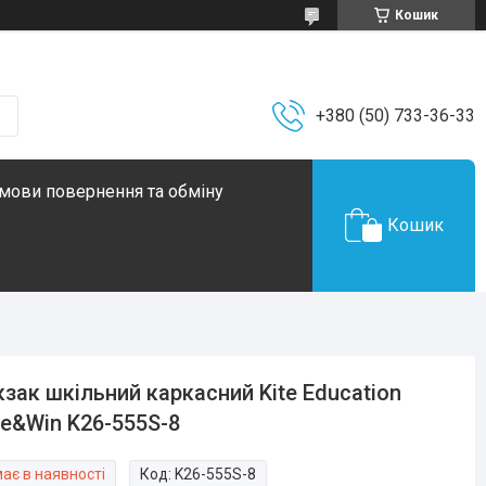
Кошик
+380 (50) 733-36-33
мови повернення та обміну
Кошик
зак шкільний каркасний Kite Education
e&Win K26-555S-8
ає в наявності
Код:
K26-555S-8