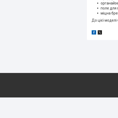
органайзе
поле для 
міцна бре
До цієї моделі