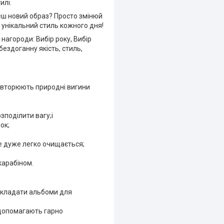
илі.
чеш новий образ? Просто змінюй
й унікальний стиль кожного дня!
 нагороди: Вибір року, Вибір
бездоганну якість, стиль,
повторюють природні вигини
зподілити вагу;і
ок;
ке дуже легко очищається;
карабіном.
о складати альбоми для
 допомагають гарно