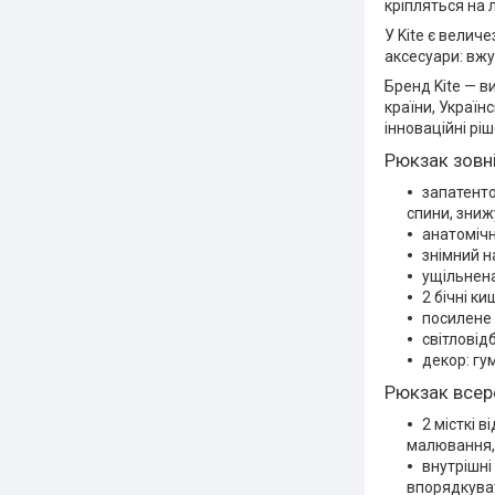
кріпляться на 
У Kite є велич
аксесуари: вжу
Бренд Kite — в
країни, Україн
інноваційні рі
Рюкзак зовні
запатенто
спини, зни
анатомічн
знімний н
ущільнена
2 бічні к
посилене 
світловід
декор: гу
Рюкзак всер
2 місткі 
малювання,
внутрішні
впорядкуват