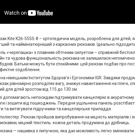
ак Kite K26-555S-8 – ортопедична модель, розроблена для дітей, які
гший та наймініатюрніший з каркасних рюкзаків. Ідеально підходит
ль «черепашка» з плавним обтічним силуетом – справжній бестсел
йн та чудова функціональність рюкзака не залишилася непомічено
 буднів. Батьки можуть бути спокійними: цей рюкзак подбає про пос
ефектне оздоблення.
а німецьким Інститутом Здоров'я і Ергономіки IGR. Завдяки проду
юкзак рівномірно розподіляє вагу, знижує навантаження на плечі, сп
 для дітей зростом від 115 до 130 см.
лі допомагають непосидам підтримувати канцелярію в акуратному в
и і зошити від пошкоджень. Передня ущільнена панель розстібаєт
и та витягувати підручники та канцелярське приладдя.
 поліестер. Рюкзак пройшов випробування на міцність матеріалів і з
лискавки, міцний текстиль: кожна деталь продумана до дрібниць.
кзака — нашивка з липучкою, яка дає можливість легко змінювати й