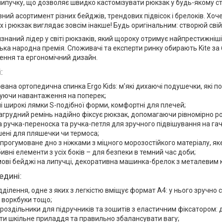
липучку, що дозволяє швидко кастомізувати рюкзак у будь-якому ст
езний асортимент різних бейджів, трендових підвісок і брелоків. Хо
х і рюкзак виглядає зовсім інакше! Будь оригінальним: створюй сві
изнаний лідер у світі рюкзаків, який щороку отримує найпрестижніші
ська народна премія. Споживачі та експерти ринку обирають Kite за 
шення та ергономічний дизайн.
:
вана ортопедична спинка Ergo Kids: м'які дихаючі подушечки, які 
жуючи навантаження на поперек;
і широкі лямки S-подібної форми, комфортні для плечей;
агрудний ремінь надійно фіксує рюкзак, допомагаючи рівномірно ро
 ручка-переноска та ручка-петля для зручного підвішування на гач
ишені для пляшечки чи термоса;
прогумоване дно з ніжками з міцного морозостійкого матеріалу, я
бивні елементи з усіх боків – для безпеки в темний час доби;
мові бейджі на липучці, декоративна машинка-брелок з металевим 
едині:
відділення, одне з яких з легкістю вміщує формат А4: у нього зручн
 воркбуки тощо;
 роздільники для підручників та зошитів з еластичним фіксатором:
и шкільне приладдя та правильно збалансувати вагу;