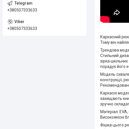
+380507333633
+380507333633
Каркасний рюкз
Тому він найле
Трендова моде
Стильний диза
зірка шкільних
порадує його 
Модель схвален
конструкції, р
Рекомендований
Каркасні моде
захищають книг
зручно складат
Матеріал: EVA,
Високоякісні б
Фішка цього рю