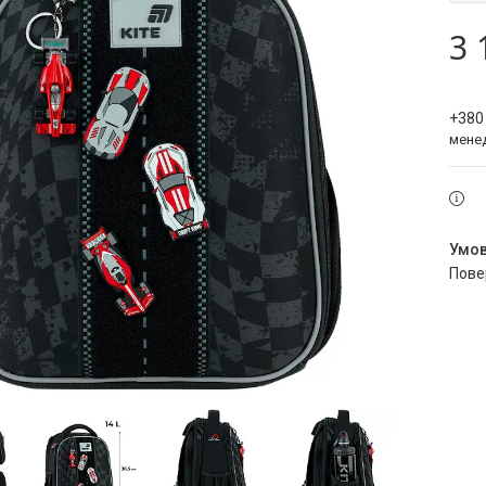
3 
+380
мене
пов