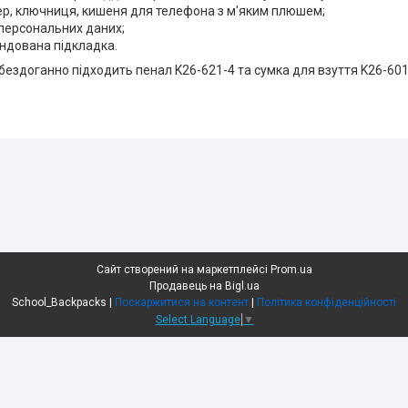
р, ключниця, кишеня для телефона з м'яким плюшем;
персональних даних;
ндована підкладка.
 бездоганно підходить пенал K26-621-4 та сумка для взуття K26-601
Сайт створений на маркетплейсі
Prom.ua
Продавець на Bigl.ua
School_Backpacks |
Поскаржитися на контент
|
Політика конфіденційності
Select Language
▼