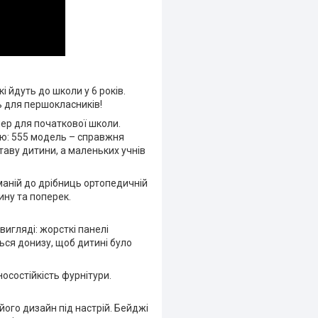
 йдуть до школи у 6 років.
ь для першокласників!
ер для початкової школи.
ю: 555 модель – справжня
таву дитини, а маленьких учнів
маній до дрібниць ортопедичній
ину та поперек.
игляді: жорсткі панелі
ься донизу, щоб дитині було
носостійкість фурнітури.
ого дизайн під настрій. Бейджі