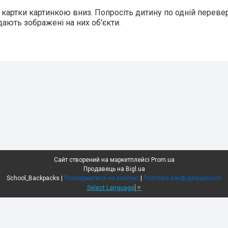
 картки картинкою вниз. Попросіть дитину по одній переве
дають зображені на них об'єкти.
Сайт створений на маркетплейсі
Prom.ua
Продавець на Bigl.ua
School_Backpacks |
Поскаржитися на контент
|
Політика конфіденційності
Select Language
▼