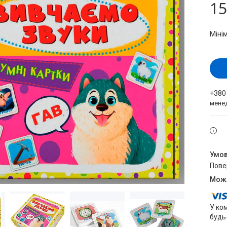
15
Міні
+380
мене
пов
У ко
будь