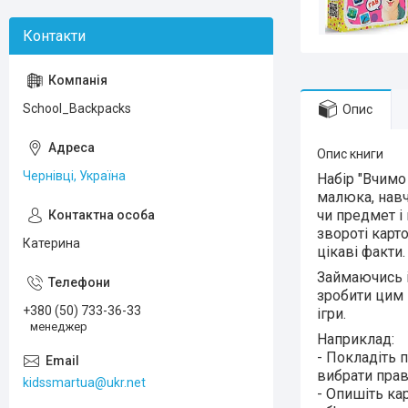
School_Backpacks
Опис
Опис книги
Чернівці, Україна
Набір "Вчимо
малюка, навч
чи предмет і
звороті карт
Катерина
цікаві факти
Займаючись і
зробити цим 
+380 (50) 733-36-33
ігри.
менеджер
Наприклад:
- Покладіть 
вибрати прав
kidssmartua@ukr.net
- Опишіть кар