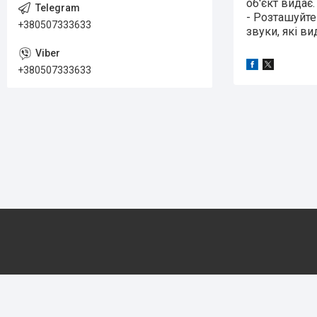
об'єкт видає.
- Розташуйте
+380507333633
звуки, які ви
+380507333633