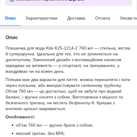
Опис
Характеристики
Доставка
Оплата
Умови п
Опис
Пляшечка для води Kite K25-1214-2 760 мл — стильна, містка
й суперзручна. Ідеальна для тих, хто не зупиняється на
досягнутому. Лаконічний дизайн з мотиваційним написом
заряджає на активність — у спортзалі, на тренуваннях, у
мандрівках чи на кожен день.
Пляшка має два варіанти для пиття: можна перехиляти і пити
через поїльник; або використовувати силіконову трубочку.
Об’єм 760 мл — це достатньо, щоб не забути про водний
баланс, і зручно носити з собою. Виготовлена з міцного та
безпечного тритану, не містить бісфенолу-А. Кришка з
кнопкою щільно закривається.
Особливості:
об’єм 760 мл — зручно брати з собою;
якісний тритан, без BPA;