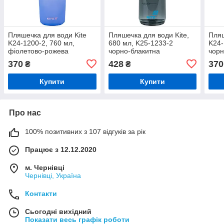
Пляшечка для води Kite
Пляшечка для води Kite,
Пляш
K24-1200-2, 760 мл,
680 мл, K25-1233-2
K24-
фіолетово-рожева
чорно-блакитна
чор
370
428
370
₴
₴
Купити
Купити
Про нас
100% позитивних з 107 відгуків за рік
Працює з 12.12.2020
м. Чернівці
Чернівці, Україна
Контакти
Сьогодні вихідний
Показати весь графік роботи