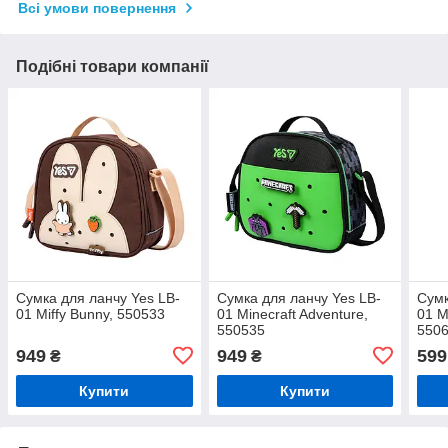
Всі умови повернення
Подібні товари компанії
Сумка для ланчу Yes LB-
Сумка для ланчу Yes LB-
Сумк
01 Miffy Bunny, 550533
01 Minecraft Adventure,
01 M
550535
550
949
949
599
₴
₴
Купити
Купити