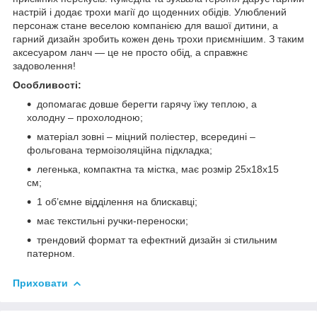
настрій і додає трохи магії до щоденних обідів. Улюблений
персонаж стане веселою компанією для вашої дитини, а
гарний дизайн зробить кожен день трохи приємнішим. З таким
аксесуаром ланч — це не просто обід, а справжнє
задоволення!
Особливості:
допомагає довше берегти гарячу їжу теплою, а
холодну – прохолодною;
матеріал зовні – міцний поліестер, всередині –
фольгована термоізоляційна підкладка;
легенька, компактна та містка, має розмір 25х18х15
см;
1 об’ємне відділення на блискавці;
має текстильні ручки-переноски;
трендовий формат та ефектний дизайн зі стильним
патерном.
Приховати