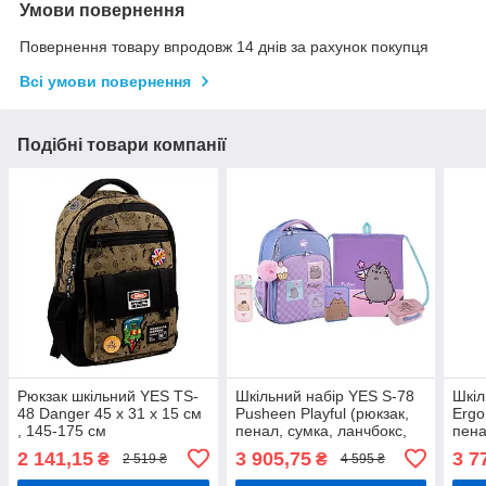
Умови повернення
Повернення товару впродовж 14 днів за рахунок покупця
Всі умови повернення
Подібні товари компанії
Рюкзак шкільний YES TS-
Шкільний набір YES S-78
Шкіл
48 Danger 45 х 31 х 15 см
Pusheen Playful (рюкзак,
Ergo
, 145-175 см
пенал, сумка, ланчбокс,
пена
пляшка) 130-145 см
2 141,15
3 905,75
3 7
₴
₴
2 519 ₴
4 595 ₴