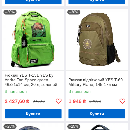
–30%
–30%
Рюкзак YES T-131 YES by
Andre Tan Space green
Рюкзак підлітковий YES T-69
46х31х14 см, 20 л, зелений
Military Plane, 145-175 см
(559049)
В наявності
В наявності
2 427,60
1 946
₴
₴
3 468 ₴
2 780 ₴
Купити
Купити
–25%
–25%