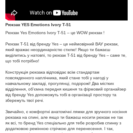
Рюкзак YES Emotions Ivory T-51
Рюкзак Yes Emotions Ivory T-51 – це WOW рюкзак !
Рюкзак T-51 від бренду Yes – це неймовірний ВАУ рюкзак,
який вражає неординарністю стилю! Якщо ти бажаєш
виділитись у натовпі, то рюкзак T-51 від бренду Yes – саме те,
що тобі потрібно!
Конструкція рюкзака відповідає всім стандартам
повсякденного наплічника, який стане тобі у нагоді у
навчальному закладі, прогулянці, подорожі! Два містких
відділення, об’ємна передня кишеня та фірмовий органайзер
від бренду Yes допоможуть тобі в організації простору та
збережуть твої речі.
Звичайно, є комфортні анатомічні лямки для зручного носіння
рюкзака на спині, але якщо ти бажаєш носити рюкзак не так
як всі, то бренд Yes спеціально для тебе розробив спинку з
додатковою ремінною стрічкою для перенесення. І так,