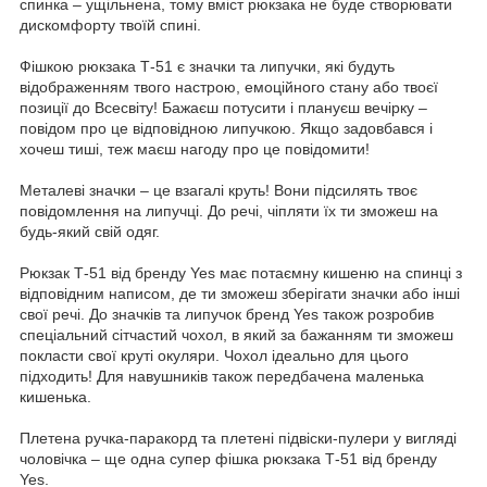
спинка – ущільнена, тому вміст рюкзака не буде створювати
дискомфорту твоїй спині.
Фішкою рюкзака Т-51 є значки та липучки, які будуть
відображенням твого настрою, емоційного стану або твоєї
позиції до Всесвіту! Бажаєш потусити і плануєш вечірку –
повідом про це відповідною липучкою. Якщо задовбався і
хочеш тиші, теж маєш нагоду про це повідомити!
Металеві значки – це взагалі круть! Вони підсилять твоє
повідомлення на липучці. До речі, чіпляти їх ти зможеш на
будь-який свій одяг.
Рюкзак Т-51 від бренду Yes має потаємну кишеню на спинці з
відповідним написом, де ти зможеш зберігати значки або інші
свої речі. До значків та липучок бренд Yes також розробив
спеціальний сітчастий чохол, в який за бажанням ти зможеш
покласти свої круті окуляри. Чохол ідеально для цього
підходить! Для навушників також передбачена маленька
кишенька.
Плетена ручка-паракорд та плетені підвіски-пулери у вигляді
чоловічка – ще одна супер фішка рюкзака Т-51 від бренду
Yes.