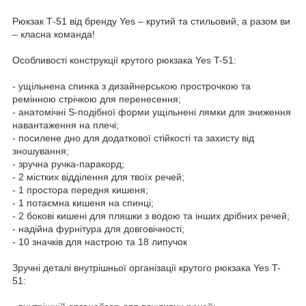
Рюкзак Т-51 від бренду Yes – крутий та стильовий, а разом ви
– класна команда!
Особливості конструкції крутого рюкзака Yes T-51:
- ущільнена спинка з дизайнерською прострочкою та
ремінною стрічкою для перенесення;
- анатомічні S-подібної форми ущільнені лямки для зниження
навантаження на плечі;
- посилене дно для додаткової стійкості та захисту від
зношування;
- зручна ручка-паракорд;
- 2 містких відділення для твоїх речей;
- 1 простора передня кишеня;
- 1 потаємна кишеня на спинці;
- 2 бокові кишені для пляшки з водою та інших дрібних речей;
- надійна фурнітура для довговічності;
- 10 значків для настрою та 18 липучок
Зручні деталі внутрішньої організації крутого рюкзака Yes T-
51: