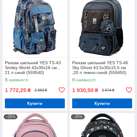
Рюкзак шкільний YES TS-43
Рюкзак шкільний YES TS-46
Smiley World 43x30x16 см ,
Sky Ghost 43,5x30x15,5 см
21 л синій (559540)
,20 л темно-синій (559450)
В наявності
В наявності
1 772,25
1 930,50
₴
₴
2 363 ₴
2 574 ₴
Купити
Купити
–25%
–25%