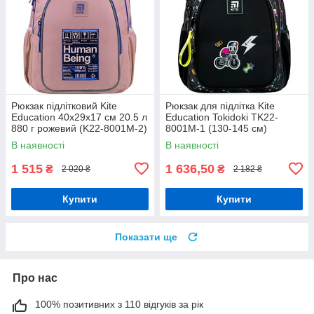
Рюкзак підлітковий Kite
Рюкзак для підлітка Kite
Education 40х29х17 см 20.5 л
Education Tokidoki TK22-
880 г рожевий (K22-8001M-2)
8001M-1 (130-145 см)
В наявності
В наявності
1 515
1 636,50
₴
₴
2 020 ₴
2 182 ₴
Купити
Купити
Показати ще
Про нас
100% позитивних з 110 відгуків за рік