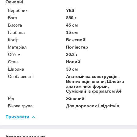
Основні
Виробник
YES
Вага
850 г
Висота
45 см
Глибина
15 см
Колір
Бежевий
Матеріал
Поліестер
Об`єм
20.3 л
Стан
Новий
Ширина
30 см
Особливості
Анатомічна конструкція,
Вентиляція спини, Шлейки
анатомічної форми,
Сумісний із форматом А4
Рід
Жіночий
Вікова група
Для дорослих і підлітків
Приховати
Умови доставки