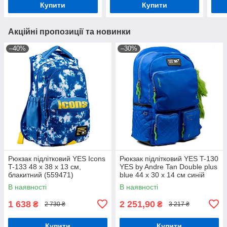
Купити
Купити
Акційні пропозиції та новинки
–40%
–30%
Рюкзак підлітковий YES Icons
Рюкзак підлітковий YES T-130
T-133 48 х 38 х 13 см,
YES by Andre Tan Double plus
блакитний (559471)
blue 44 x 30 x 14 см синій
(559048)
В наявності
В наявності
1 638
2 251,90
₴
₴
2 730 ₴
3 217 ₴
Купити
Купити