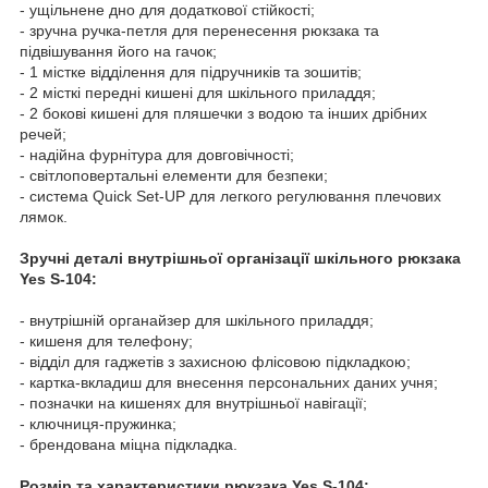
- ущільнене дно для додаткової стійкості;
- зручна ручка-петля для перенесення рюкзака та
підвішування його на гачок;
- 1 містке відділення для підручників та зошитів;
- 2 місткі передні кишені для шкільного приладдя;
- 2 бокові кишені для пляшечки з водою та інших дрібних
речей;
- надійна фурнітура для довговічності;
- світлоповертальні елементи для безпеки;
- система Quick Set-UP для легкого регулювання плечових
лямок.
Зручні деталі внутрішньої організації шкільного рюкзака
Yes S-104:
- внутрішній органайзер для шкільного приладдя;
- кишеня для телефону;
- відділ для гаджетів з захисною флісовою підкладкою;
- картка-вкладиш для внесення персональних даних учня;
- позначки на кишенях для внутрішньої навігації;
- ключниця-пружинка;
- брендована міцна підкладка.
Розмір та характеристики рюкзака Yes S-104: