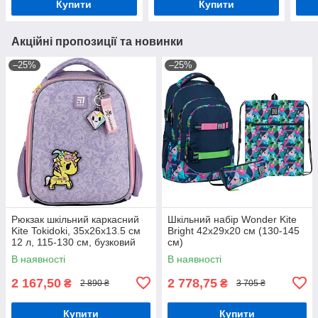
Купити
Купити
Акційні пропозиції та новинки
–25%
–25%
Рюкзак шкільний каркасний
Шкільний набір Wonder Kite
Kite Tokidoki, 35x26x13.5 см
Bright 42х29х20 см (130-145
12 л, 115-130 см, бузковий
см)
(TK24-555S)
В наявності
В наявності
2 167,50
2 778,75
₴
₴
2 890 ₴
3 705 ₴
Купити
Купити