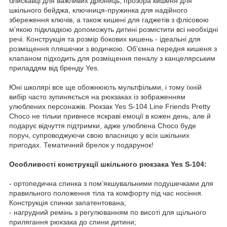
блискавці для важливих дрібниць, прозора кишеня для
шкільного бейджа, ключниця-пружинка для надійного
збереження ключів, а також кишені для гаджетів з флісовою
м’якою підкладкою допоможуть дитині розмістити всі необхідні
речі. Конструкція та розмір бокових кишень - ідеальні для
розміщення пляшечки з водичкою. Об’ємна передня кишеня з
клапаном підходить для розміщення пеналу з канцелярським
приладдям від бренду Yes.
Юні школярі все ще обожнюють мультфільми, і тому їхній
вибір часто зупиняється на рюкзаках із зображенням
улюблених персонажів. Рюкзак Yes S-104 Line Friends Pretty
Choco не тільки привнесе яскраві емоції в кожен день, але й
подарує відчуття підтримки, адже улюблена Choco буде
поруч, супроводжуючи свою власницю у всіх шкільних
пригодах. Тематичний брелок у подарунок!
Особливості конструкції шкільного рюкзака Yes S-104:
- ортопедична спинка з пом’якшувальними подушечками для
правильного положення тіла та комфорту під час носіння.
Конструкція спинки запатентована;
- нагрудний ремінь з регулюванням по висоті для щільного
прилягання рюкзака до спини дитини;