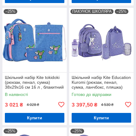
–25%
ПАКУНОК ШКОЛЯРА
–25%
Шкільний набір Kite tokidoki
Шкільний набір Kite Education
(рюкзак, пенал, сумка)
Kuromi (рюкзак, пенал,
38x29x16 см 16 л , блакитний
сумка, ланчбокс, пляшка)
(SET_TK24-531M)
130-145 см
В наявності
Готово до відправки
3 021
3 397,50
₴
₴
4 028 ₴
4 530 ₴
Купити
Купити
–25%
–25%