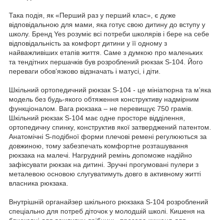
Така подія, як «Перший раз у перший клас», є дуже
відповідальною для мами, яка готує свою дитину до вступу у
школу. Бренд Yes розуміє всі потреби школярів і бере на себе
відповідальність за комфорт дитини у її одному з
найважливіших етапів життя. Саме з думкою про маленьких
та тендітних першачків був розроблений рюкзак S-104. Його
переваги обов’язково відзначать і матусі, і діти.
Шкільний ортопедичний рюкзак S-104 - це мініатюрна та м’яка
модель без будь-якого обтяження конструктиву надмірним
функціоналом. Вага рюкзака – не перевищує 750 грамів.
Шкільний рюкзак S-104 має одне просторе відділення,
ортопедичну спинку, конструктив якої затверджений патентом.
Анатомічні S-подібної форми плечові ремені регулюються за
довжиною, тому забезпечать комфортне розташування
рюкзака на малечі. Нагрудний ремінь допоможе надійно
зафіксувати рюкзак на дитині. Зручні прогумовані пулери з
металевою основою слугуватимуть довго в активному житті
власника рюкзака.
Внутрішній органайзер шкільного рюкзака S-104 розроблений
спеціально для потреб діточок у молодшій школі. Кишеня на