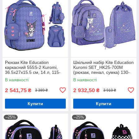
Рюкзак Kite Education
Шкільний набір Kite Education
каркасний 555S-2 Kuromi,
Kuromi SET_HK25-700M
36.5х27х15.5 см, 14 л, 115-
(рюкзак, пенал, сумка) 130-
130 см
145 см
В наявності
В наявності
2 541,75
2 932,50
₴
₴
3 389 ₴
3 910 ₴
Купити
Купити
–25%
–25%