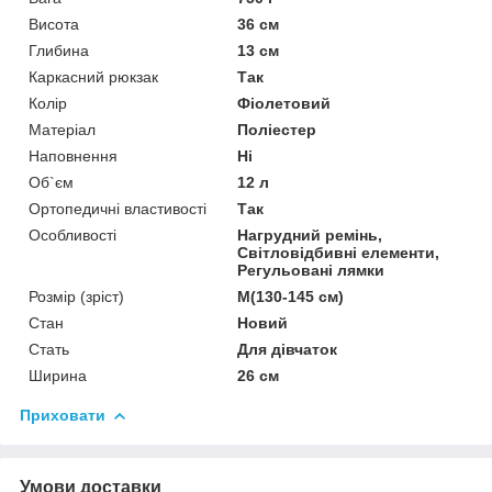
Висота
36 см
Глибина
13 см
Каркасний рюкзак
Так
Колір
Фіолетовий
Матеріал
Поліестер
Наповнення
Ні
Об`єм
12 л
Ортопедичні властивості
Так
Особливості
Нагрудний ремінь,
Світловідбивні елементи,
Регульовані лямки
Розмір (зріст)
M(130-145 см)
Стан
Новий
Стать
Для дівчаток
Ширина
26 см
Приховати
Умови доставки