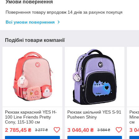
Умови повернення
Повернення товару впродовж 14 днів за рахунок покупця
Всі умови повернення
Подібні товари компанії
Рюкзак каркасний YES H-
Рюкзак шкільний YES S-91
Рюкз
100 Line Friends Pretty
Pusheen Shiny
Mine
Cony, 115-130 см
см
2 785,45
3 046,40
3 0
₴
₴
3 277 ₴
3 584 ₴