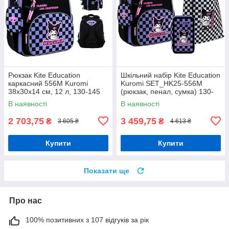
Рюкзак Kite Education
Шкільний набір Kite Education
каркасний 556M Kuromi
Kuromi SET_HK25-556M
38х30х14 см, 12 л, 130-145
(рюкзак, пенал, сумка) 130-
см
145 см
В наявності
В наявності
2 703,75
3 459,75
₴
₴
3 605 ₴
4 613 ₴
Купити
Купити
Показати ще
Про нас
100% позитивних з 107 відгуків за рік