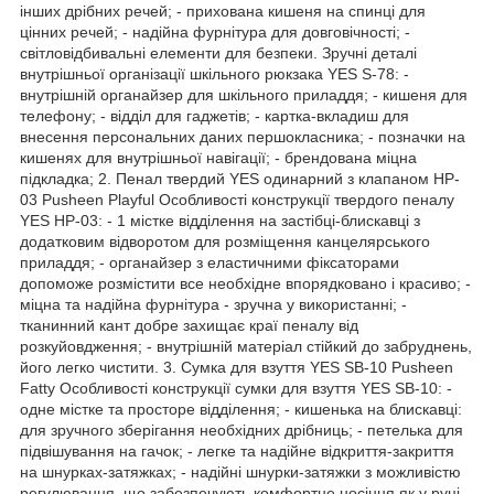
інших дрібних речей; - прихована кишеня на спинці для
цінних речей; - надійна фурнітура для довговічності; -
світловідбивальні елементи для безпеки. Зручні деталі
внутрішньої організації шкільного рюкзака YES S-78: -
внутрішній органайзер для шкільного приладдя; - кишеня для
телефону; - відділ для гаджетів; - картка-вкладиш для
внесення персональних даних першокласника; - позначки на
кишенях для внутрішньої навігації; - брендована міцна
підкладка; 2. Пенал твердий YES одинарний з клапаном HP-
03 Pusheen Playful Особливості конструкції твердого пеналу
YES HP-03: - 1 містке відділення на застібці-блискавці з
додатковим відворотом для розміщення канцелярського
приладдя; - органайзер з еластичними фіксаторами
допоможе розмістити все необхідне впорядковано і красиво; -
міцна та надійна фурнітура - зручна у використанні; -
тканинний кант добре захищає краї пеналу від
розкуйовдження; - внутрішній матеріал стійкий до забруднень,
його легко чистити. 3. Сумка для взуття YES SB-10 Pusheen
Fatty Особливості конструкції сумки для взуття YES SB-10: -
одне містке та просторе відділення; - кишенька на блискавці:
для зручного зберігання необхідних дрібниць; - петелька для
підвішування на гачок; - легке та надійне відкриття-закриття
на шнурках-затяжках; - надійні шнурки-затяжки з можливістю
регулювання, що забезпечують комфортне носіння як у руці,