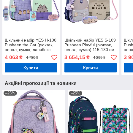
Шкільний набір YES H-100
Шкільний набір YES S-109
Шкіл
Pusheen the Cat (рюкзак,
Pusheen Playful (рюкзак,
Push
пенал, сумка, ланчбокс,
пенал, сумка) 115-130 см
пена
пляшка) 115-130 см
пляш
4 063
3 654,15
3 9
₴
₴
4 780 ₴
4 299 ₴
Купити
Купити
Акційні пропозиції та новинки
–25%
–25%