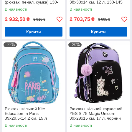
(рюкзак, пенал, сумка) 130-
38х30х14 см, 12 л, 130-145
145 см
см
В наявності
В наявності
2 932,50
2 703,75
₴
₴
3 910 ₴
3 605 ₴
Купити
Купити
–22%
–20%
Рюкзак шкільний Kite
Рюкзак шкільний каркасний
Education In Paris
YES S-78 Magic Unicorn
39x29.5x14.2 см, 15 л
39х29х15 см, 17 л, чорний
,блакитний (K24-763M-1)
(559653)
В наявності
В наявності