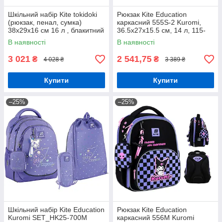
Шкільний набір Kite tokidoki
Рюкзак Kite Education
(рюкзак, пенал, сумка)
каркасний 555S-2 Kuromi,
38x29x16 см 16 л , блакитний
36.5х27х15.5 см, 14 л, 115-
(SET_TK24-531M)
130 см
В наявності
В наявності
3 021
2 541,75
₴
₴
4 028 ₴
3 389 ₴
Купити
Купити
–25%
–25%
Шкільний набір Kite Education
Рюкзак Kite Education
Kuromi SET_HK25-700M
каркасний 556M Kuromi