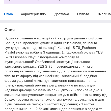
Опис
Характеристики
Доставка
Оплата
Умови п
Опис
Відмінне рішення – колекційний набір для дівчинки 6-9 років!
Бренд YES пропонує купити в один клік рюкзак, пенал та
сумку для взуття однієї колекції! Колекція S-78_Pusheen
Playful включає набір із 3 одиниць: 1. Каркасний рюкзак YES
S-78 Pusheen Playful: поєднання комфорту та
функціональності! Особливості конструкції шкільного
каркасного рюкзака YES S-78: - ортопедична спинка з
пом’якшувальними подушечками для правильного положення
тіла та комфорту під час носіння; - анатомічні S-подібної
форми ущільнені лямки для зниження навантаження на
плечі; - нагрудний ремінь з регулюванням по висоті для
надійної фіксації рюкзака на спині дитини; - посилене дно з
захисним прогумованим покриттям для стійкості та захисту від
бруду; - зручна основна текстильна ручка та ручка-петля для
підвішування на гачок; - 2 містких відділення; - 1 містка
передня кишеня; - 2 бокові кишені для пляшечки з водою та