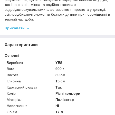
так і на спині; - міцна та надійна тканина з
водовідштовхувальними властивостями, простота у догляді; -
світловідбиваючі елементи безпеки дитини при переміщенні в
темний час доби.
Приховати
Характеристики
Основні
Виробник
YES
Вага
900 г
Висота
39 см
Глибина
15 см
Каркасний рюкзак
Так
Колір
Різні кольори
Матеріал
Поліестер
Наповнення
Ні
Об`єм
17 л