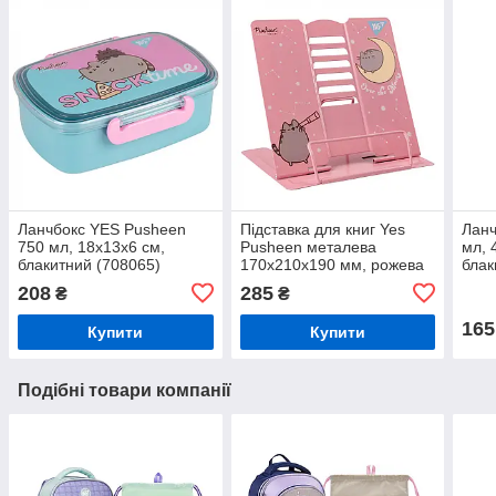
Ланчбокс YES Pusheen
Підставка для книг Yes
Ланч
750 мл, 18х13х6 см,
Pusheen металева
мл, 
блакитний (708065)
170x210x190 мм, рожева
блак
(470510)
208
285
₴
₴
165
Купити
Купити
Подібні товари компанії