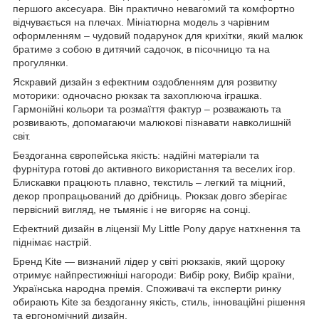
першого аксесуара. Він практично невагомий та комфортно
відчувається на плечах. Мініатюрна модель з чарівним
оформленням – чудовий подарунок для крихітки, який малюк
братиме з собою в дитячий садочок, в пісочницю та на
прогулянки.
Яскравий дизайн з ефектним оздобленням для розвитку
моторики: одночасно рюкзак та захоплююча іграшка.
Гармонійні кольори та розмаїття фактур – розважають та
розвивають, допомагаючи малюкові пізнавати навколишній
світ.
Бездоганна європейська якість: надійні матеріали та
фурнітура готові до активного використання та веселих ігор.
Блискавки працюють плавно, текстиль – легкий та міцний,
декор пропрацьований до дрібниць. Рюкзак довго зберігає
первісний вигляд, не тьмяніє і не вигоряє на сонці.
Ефектний дизайн в ліцензії My Little Pony дарує натхнення та
піднімає настрій.
Бренд Kite — визнаний лідер у світі рюкзаків, який щороку
отримує найпрестижніші нагороди: Вибір року, Вибір країни,
Українська народна премія. Споживачі та експерти ринку
обирають Kite за бездоганну якість, стиль, інноваційні рішення
та ергономічний дизайн.