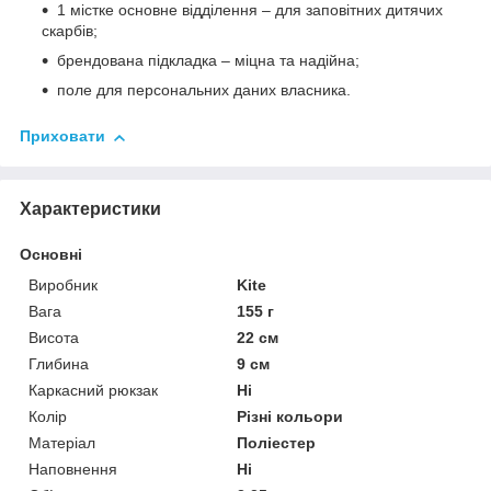
1 містке основне відділення – для заповітних дитячих
скарбів;
брендована підкладка – міцна та надійна;
поле для персональних даних власника.
Приховати
Характеристики
Основні
Виробник
Kite
Вага
155 г
Висота
22 см
Глибина
9 см
Каркасний рюкзак
Ні
Колір
Різні кольори
Матеріал
Поліестер
Наповнення
Ні