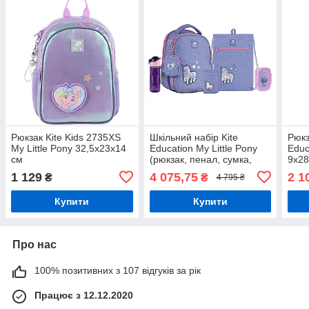
Рюкзак Kite Kids 2735XS
Шкільний набір Kite
Рюкз
My Little Pony 32,5х23х14
Education My Little Pony
Educ
см
(рюкзак, пенал, сумка,
9х28
ланчбокс, пляшка) 115-
фіол
1 129
4 075,75
2 1
₴
₴
4 795 ₴
130 см
Купити
Купити
Про нас
100% позитивних з 107 відгуків за рік
Працює з 12.12.2020