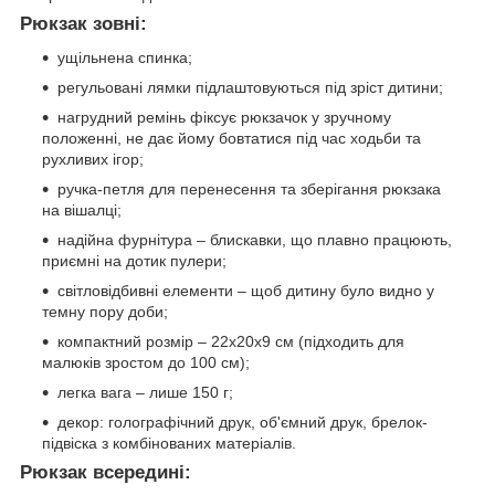
Рюкзак зовні:
ущільнена спинка;
регульовані лямки підлаштовуються під зріст дитини;
нагрудний ремінь фіксує рюкзачок у зручному
положенні, не дає йому бовтатися під час ходьби та
рухливих ігор;
ручка-петля для перенесення та зберігання рюкзака
на вішалці;
надійна фурнітура – блискавки, що плавно працюють,
приємні на дотик пулери;
світловідбивні елементи – щоб дитину було видно у
темну пору доби;
компактний розмір – 22x20x9 см (підходить для
малюків зростом до 100 см);
легка вага – лише 150 г;
декор: голографічний друк, об'ємний друк, брелок-
підвіска з комбінованих матеріалів.
Рюкзак всередині: