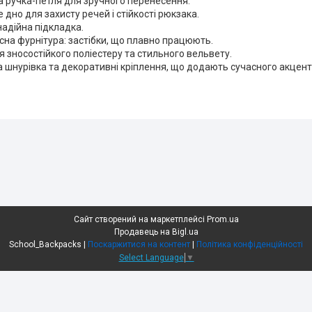
 ручка-петля для зручного перенесення.
 дно для захисту речей і стійкості рюкзака.
надійна підкладка.
сна фурнітура: застібки, що плавно працюють.
 зносостійкого поліестеру та стильного вельвету.
 шнурівка та декоративні кріплення, що додають сучасного акцент
Сайт створений на маркетплейсі
Prom.ua
Продавець на Bigl.ua
School_Backpacks |
Поскаржитися на контент
|
Політика конфіденційності
Select Language
▼