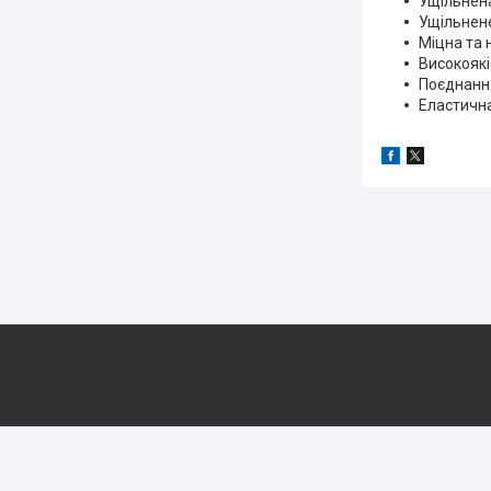
Ущільнена
Ущільнене
Міцна та 
Високоякі
Поєднання
Еластична