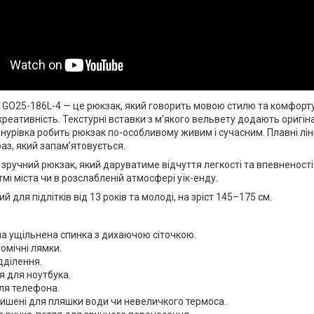
GO25-186L-4 — це рюкзак, який говорить мовою стилю та комфорту.
 креативність. Текстурні вставки з м’якого вельвету додають оригі
урівка робить рюкзак по-особливому живим і сучасним. Плавні ліні
аз, який запам’ятовується.
 зручний рюкзак, який даруватиме відчуття легкості та впевненості
мі міста чи в розслабленій атмосфері уїк-енду.
 для підлітків від 13 років та молоді, на зріст 145–175 см.
а ущільнена спинка з дихаючою сіточкою.
томічні лямки.
ідділення.
я для ноутбука.
ля телефона.
 кишені для пляшки води чи невеличкого термоса.