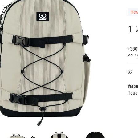
Нем
1 
+380
мене
пов