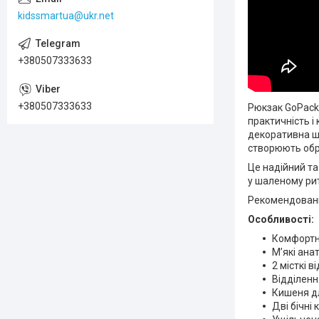
kidssmartua@ukr.net
+380507333633
+380507333633
Рюкзак GoPack 
практичність і
декоративна шн
створюють обр
Це надійний та
у шаленому рит
Рекомендований
Особливості:
Комфортн
М’які ана
2 місткі в
Відділенн
Кишеня д
Дві бічні