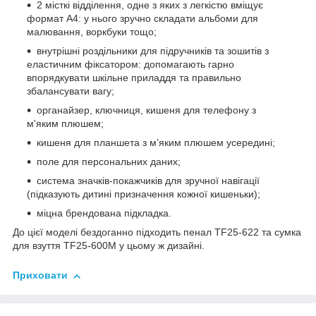
2 місткі відділення, одне з яких з легкістю вміщує
формат А4: у нього зручно складати альбоми для
малювання, воркбуки тощо;
внутрішні роздільники для підручників та зошитів з
еластичним фіксатором: допомагають гарно
впорядкувати шкільне приладдя та правильно
збалансувати вагу;
органайзер, ключниця, кишеня для телефону з
м'яким плюшем;
кишеня для планшета з м’яким плюшем усередині;
поле для персональних даних;
система значків-покажчиків для зручної навігації
(підказують дитині призначення кожної кишеньки);
міцна брендована підкладка.
До цієї моделі бездоганно підходить пенал TF25-622 та сумка
для взуття TF25-600M у цьому ж дизайні.
Приховати