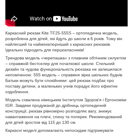
Каркасний рюкзак Kite TF25-555S – ортопедична модель,
розроблена для дітей, які йдуть до школи в 6 років. Тому він
найлегший та наймініатюрніший з каркасних рюкзаків.
Ідеально підходить для першокласників!
Трендова модель «черепашка» з плавним обтічним силуетом
– справжній бестселер для початкової школи. Стильний
дизайн та чудова функціональність рюкзака не залишилася
непоміченою: 555 модель – справжня зірка шкільних буднів.
Батьки можуть бути спокійними: цей рюкзак подбає про
поставу дитини, а маленьких учнів порадує його ефектне
оздоблення.
Модель схвалена німецьким Інститутом Здоров'я і Ергономіки
IGR. Завдяки продуманій до дрібниць ортопедичній
конструкції, рюкзак рівномірно розподіляє вагу, знижує
навантаження на плечі, спину та поперек. Рекомендований
для дітей зростом від 115 до 130 см.
Каркасні моделі допомагають непосидам підтримувати