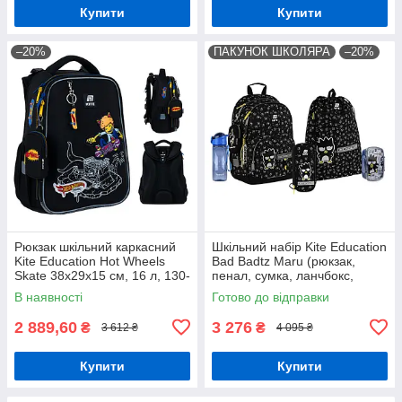
Купити
Купити
–20%
ПАКУНОК ШКОЛЯРА
–20%
Рюкзак шкільний каркасний
Шкільний набір Kite Education
Kite Education Hot Wheels
Bad Badtz Maru (рюкзак,
Skate 38x29x15 см, 16 л, 130-
пенал, сумка, ланчбокс,
145 см, чорний
пляшка) 130-145 см
В наявності
Готово до відправки
2 889,60
3 276
₴
₴
3 612 ₴
4 095 ₴
Купити
Купити