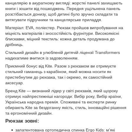
канцелярію в акуратному вигляді: жорсткі панелі захищають
книги і зошити від пошкоджень. Передня ущільнена панель
розстібається донизу, щоб дитині було зручно складати та
витягувати підручники та канцелярське приладдя.
Матеріал: EVA, поліестер. Рюкзак пройшов випробування на
міцність матеріалів і зносостійкість фурнітури. Високоякісні
блискавки, міцний текстиль: кожна деталь продумана до
дрібниць.
Стильний дизайн в улюбленій дитячій ліцензії Transformers
надихатиме вчитися із задоволенням.
Приємний бонус від Kite. Разом з рюкзаком ви отримуєте
стильний гаманець з карабіном, який можна носити як
пристебнутим до рюкзака, так і окремо, як самостійний
аксесуар.
Бренд Kite — визнаний лідер у світі рюкзаків, який щороку
отримує найпрестижніші нагороди: Вибір року, Вибір країни,
Українська народна премія. Споживачі та експерти ринку
обирають Kite за бездоганну якість, стиль, інноваційні рішення
та ергономічний дизайн.
Рюкзак зовні:
запатентована ортопедична спинка Ergo Kids: м'які