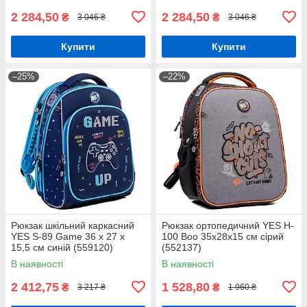
2 284,50
2 284,50
₴
₴
3 046 ₴
3 046 ₴
Купити
Купити
–25%
–22%
Рюкзак шкільний каркасний
Рюкзак ортопедичний YES H-
YES S-89 Game 36 x 27 x
100 Boo 35х28х15 см сірий
15,5 см синій (559120)
(552137)
В наявності
В наявності
2 412,75
1 528,80
₴
₴
3 217 ₴
1 960 ₴