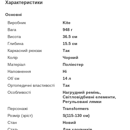
Характеристики
Основні
Виробник
Kite
Вага
948 г
Висота
36.5 см
Глибина
15.5 см
Каркасний рюкзак
Так
Колір
Чорний
Матеріал
Поліестер
Наповнення
Ні
Об`єм
14 л
Ортопедичні властивості
Так
Особливості
Нагрудний ремінь,
Світловідбивні елементи,
Регульовані лямки
Персонажі
Transformers
Розмір (зріст)
S(115-130 см)
Стан
Новий
Стать
Для хлопчиків