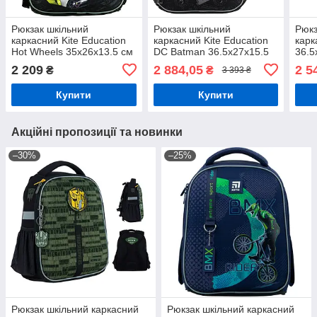
Рюкзак шкільний
Рюкзак шкільний
Рюкз
каркасний Kite Education
каркасний Kite Education
карк
Hot Wheels 35x26x13.5 см
DC Batman 36.5x27x15.5
36.5
12 л, 115-130 см, чорний
см, 14 л, чорний (115-130
115-
2 209
2 884,05
2 5
₴
₴
3 393 ₴
(HW24-555S)
см)
Купити
Купити
Акційні пропозиції та новинки
–30%
–25%
Рюкзак шкільний каркасний
Рюкзак шкільний каркасний