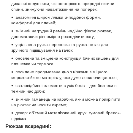
дихаючі подушечки, які повторюють природні вигини
спини, знижуючи навантаження на поперек;
анатомічні широкі лямки S-подібної форми,
комфортні для плечей;
знімний нагрудний ремінь надійно фіксує рюкзак,
допомагаючи рівномірно розподілити вагу;
ущільнена ручка-переноска та ручка-петля для
зручного підвішування на гачок;
оновлена та зміцнена конструкція бічних кишень для
пляшечки чи термоса;
посилене прогумоване дно з ніжками з міцного
морозостійкого матеріалу, яке дуже легко очищається;
світловідбивні елементи з усіх боків – для безпеки в
темний час доби;
знімний гаманець на карабіні, який можна прикріпити
на рюкзак чи носити окремо;
декор: об'ємний металізований друк, гумовий брелок-
підвіска.
Рюкзак всередині: