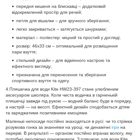
передня кишеня на блискавці – додатковий
відокремлений простір для речей;
петля для вішалки – для зручного зберігання;
легко закривається – затягується шнурками;
матеріал – поліестер: міцний та простий у догляді;
розмір: 46x33 см – оптимальний для розміщення
пари взуття;
стильний дизайн – для відмінного настрою та
ефектного вигляду;
призначена для перенесення та зберігання
спортивного взуття та одягу.
4.Пляшечка для води Kite HW23-397 стане улюбленим
аксесуаром школяра. Коли чиста водичка в гарненькій
пляшечці завжди під рукою — водний баланс буде в порядку,
а настрій — на висоті. Ефектний дизайн сподобається дітям
та заряджатиме позитивними емоціями.
Маленькі непосиди постійно знаходяться в русі: чи то стрімка
розумова гонка за знаннями на уроці, чи динамічні
ігри
на
перерві. В результаті — організм постійно втрачає вологу, яку
потрібно регулярно поновлювати. З пляшкою для води Kite