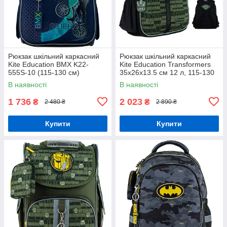
Рюкзак шкільний каркасний
Рюкзак шкільний каркасний
Kite Education BMX K22-
Kite Education Transformers
555S-10 (115-130 см)
35x26x13.5 см 12 л, 115-130
см (TF24-555S)
В наявності
В наявності
1 736
2 023
₴
₴
2 480 ₴
2 890 ₴
Купити
Купити