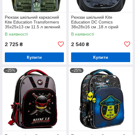
Рюкзак шкільний каркасний
Рюкзак шкільний Kite
Kite Education Transformers
Education DC Comics
35x25x13 см 11.5 л зелений
38x28x16 см ,18 л сірий
(TF24-501S)
(DC24-700M)
В наявності
В наявності
2 725
2 540
₴
₴
Купити
Купити
–25%
–25%