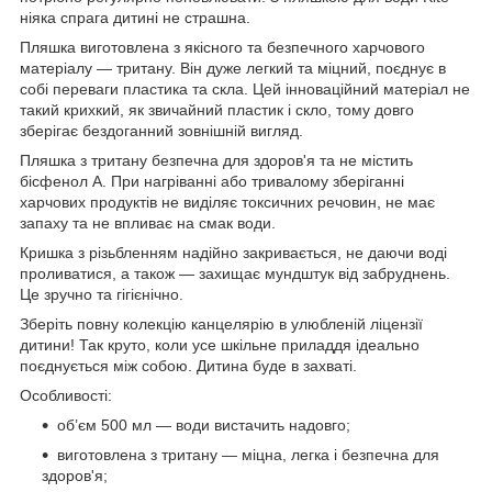
ніяка спрага дитині не страшна.
Пляшка виготовлена з якісного та безпечного харчового
матеріалу — тритану. Він дуже легкий та міцний, поєднує в
собі переваги пластика та скла. Цей інноваційний матеріал не
такий крихкий, як звичайний пластик і скло, тому довго
зберігає бездоганний зовнішній вигляд.
Пляшка з тритану безпечна для здоров'я та не містить
бісфенол А. При нагріванні або тривалому зберіганні
харчових продуктів не виділяє токсичних речовин, не має
запаху та не впливає на смак води.
Кришка з різьбленням надійно закривається, не даючи воді
проливатися, а також — захищає мундштук від забруднень.
Це зручно та гігієнічно.
Зберіть повну колекцію канцелярію в улюбленій ліцензії
дитини! Так круто, коли усе шкільне приладдя ідеально
поєднується між собою. Дитина буде в захваті.
Особливості:
об’єм 500 мл — води вистачить надовго;
виготовлена з тритану — міцна, легка і безпечна для
здоров'я;