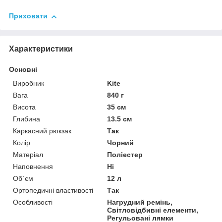
Приховати
Характеристики
Основні
Виробник
Kite
Вага
840 г
Висота
35 см
Глибина
13.5 см
Каркасний рюкзак
Так
Колір
Чорний
Матеріал
Поліестер
Наповнення
Ні
Об`єм
12 л
Ортопедичні властивості
Так
Особливості
Нагрудний ремінь,
Світловідбивні елементи,
Регульовані лямки