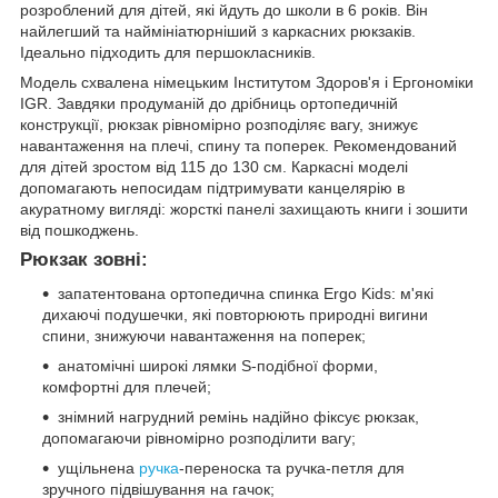
розроблений для дітей, які йдуть до школи в 6 років. Він
найлегший та наймініатюрніший з каркасних рюкзаків.
Ідеально підходить для першокласників.
Модель схвалена німецьким Інститутом Здоров'я і Ергономіки
IGR. Завдяки продуманій до дрібниць ортопедичній
конструкції, рюкзак рівномірно розподіляє вагу, знижує
навантаження на плечі, спину та поперек. Рекомендований
для дітей зростом від 115 до 130 см. Каркасні моделі
допомагають непосидам підтримувати канцелярію в
акуратному вигляді: жорсткі панелі захищають книги і зошити
від пошкоджень.
Рюкзак зовні:
запатентована ортопедична спинка Ergo Kids: м'які
дихаючі подушечки, які повторюють природні вигини
спини, знижуючи навантаження на поперек;
анатомічні широкі лямки S-подібної форми,
комфортні для плечей;
знімний нагрудний ремінь надійно фіксує рюкзак,
допомагаючи рівномірно розподілити вагу;
ущільнена
ручка
-переноска та ручка-петля для
зручного підвішування на гачок;