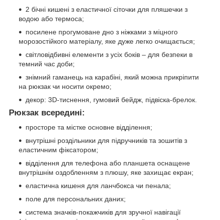
2 бічні кишені з еластичної сіточки для пляшечки з
водою або термоса;
посилене прогумоване дно з ніжками з міцного
морозостійкого матеріалу, яке дуже легко очищається;
світловідбивні елементи з усіх боків – для безпеки в
темний час доби;
знімний гаманець на карабіні, який можна прикріпити
на рюкзак чи носити окремо;
декор: 3D-тиснення, гумовий бейдж, підвіска-брелок.
Рюкзак всередині:
просторе та містке основне відділення;
внутрішні роздільники для підручників та зошитів з
еластичним фіксатором;
відділення для телефона або планшета оснащене
внутрішнім оздобленням з плюшу, яке захищає екран;
еластична кишеня для ланчбокса чи пенала;
поле для персональних даних;
система значків-покажчиків для зручної навігації