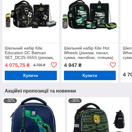
Шкільний набір Kite
Шкільний набір Kite Hot
Шкіл
Education DC Batman
Wheels (рюкзак, пенал,
Whee
SET_DC25-555S (рюкзак,
сумка, ланчбокс, пляшка)
сумк
пенал, сумка, ланчбокс,
115-130 см, SET_HW26-
115-
4 075,75
4 947
₴
₴
4 795 ₴
пляшка) 115-130 см
555S (5)
724S
4 7
Купити
Купити
Акційні пропозиції та новинки
–30%
–30%