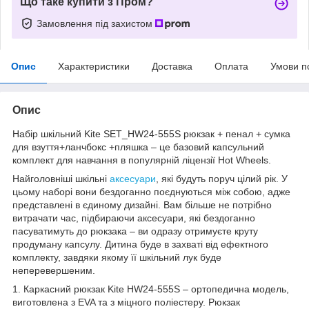
Що таке купити з Пром?
Замовлення під захистом
Опис
Характеристики
Доставка
Оплата
Умови п
Опис
Набір шкільний Kite SET_HW24-555S рюкзак + пенал + сумка
для взуття+ланчбокс +пляшка – це базовий капсульний
комплект для навчання в популярній ліцензії Hot Wheels.
Найголовніші шкільні
аксесуари
, які будуть поруч цілий рік. У
цьому наборі вони бездоганно поєднуються між собою, адже
представлені в єдиному дизайні. Вам більше не потрібно
витрачати час, підбираючи аксесуари, які бездоганно
пасуватимуть до рюкзака – ви одразу отримуєте круту
продуману капсулу. Дитина буде в захваті від ефектного
комплекту, завдяки якому її шкільний лук буде
неперевершеним.
1. Каркасний рюкзак Kite HW24-555S – ортопедична модель,
виготовлена з EVA та з міцного поліестеру. Рюкзак