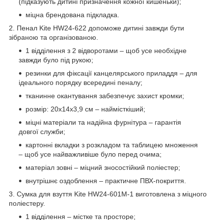
(підказують дитині призначення кожної кишеньки);
міцна брендована підкладка.
2. Пенал Kite HW24-622 допоможе дитині завжди бути
зібраною та організованою.
1 відділення з 2 відворотами – щоб усе необхідне
завжди було під рукою;
резинки для фіксації канцелярського приладдя – для
ідеального порядку всередині пеналу;
тканинне окантування забезпечує захист кромки;
розмір: 20x14x3,9 см – наймісткіший;
міцні матеріали та надійна фурнітура – гарантія
довгої служби;
картонні вкладки з розкладом та таблицею множення
– щоб усе найважливіше було перед очима;
матеріал зовні – міцний зносостійкий поліестер;
внутрішнє оздоблення – практичне ПВХ-покриття.
3. Сумка для взуття Kite HW24-601M-1 виготовлена з міцного
поліестеру.
1 відділення – містке та просторе;