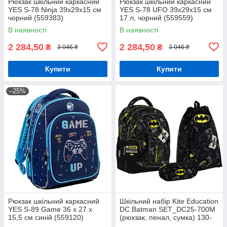
Рюкзак шкільний каркасний
Рюкзак шкільний каркасний
YES S-78 Ninja 39х29х15 см
YES S-78 UFO 39х29х15 см
чорний (559383)
17 л, чорний (559559)
В наявності
В наявності
2 284,50
2 284,50
₴
₴
3 046 ₴
3 046 ₴
Купити
Купити
–25%
Рюкзак шкільний каркасний
Шкільний набір Kite Education
YES S-89 Game 36 x 27 x
DC Batman SET_DC25-700M
15,5 см синій (559120)
(рюкзак, пенал, сумка) 130-
145 см