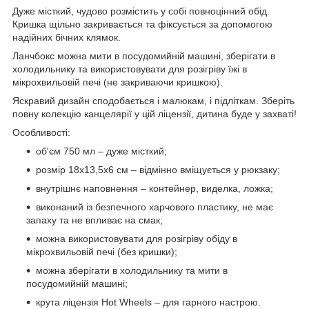
Дуже місткий, чудово розмістить у собі повноцінний обід.
Кришка щільно закривається та фіксується за допомогою
надійних бічних клямок.
Ланчбокс можна мити в посудомийній машині, зберігати в
холодильнику та використовувати для розігріву їжі в
мікрохвильовій печі (не закриваючи кришкою).
Яскравий дизайн сподобається і малюкам, і підліткам. Зберіть
повну колекцію канцелярії у цій ліцензії, дитина буде у захваті!
Особливості:
об'єм 750 мл – дуже місткий;
розмір 18х13,5х6 см – відмінно вміщується у рюкзаку;
внутрішнє наповнення – контейнер, виделка, ложка;
виконаний із безпечного харчового пластику, не має
запаху та не впливає на смак;
можна використовувати для розігріву обіду в
мікрохвильовій печі (без кришки);
можна зберігати в холодильнику та мити в
посудомийній машині;
крута ліцензія Hot Wheels – для гарного настрою.