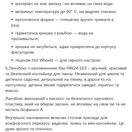
матеріал не має запаху і не впливає на смак води;
витримує температуру до 90° C, не виділяє токсини;
ергономічна форма — пляшечку зручно тримати в
руці;
герметична кришка з різьбою — вода не
проливається;
кришка не загубиться, адже прикріплена до корпусу
фіксатором;
ліцензія Hot Wheels — для гарного настрою.
5.Ланчбокс з наповненням Kite HW24-163 – зручний, красивий
та безпечний контейнер для ланчу. Незамінний для школи та
дитячого садочка, актуальний на пікніку, в дорозі та на
прогулянці: дитина зможе підкріпитися швидко, корисно та
вчасно.
Ланчбокс виконаний з якісного та безпечного харчового
пластику, який не вбирає запахи, не впливає на смак їжі та не
містить бісфенол-А.
Внутрішнє наповнення включає столові прилади для
комфортного перекусу: виделка, ложка та міні-контейнер. Це
дуже зручно та гігієнічно.