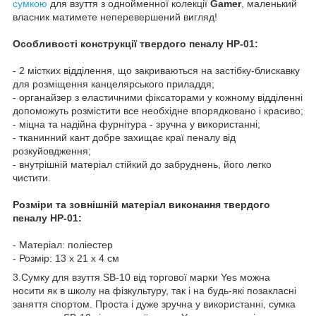
сумкою
для взуття з однойменної колекції
Gamer
, маленький
власник матимете неперевершений вигляд!
Особливості конструкції твердого пеналу HP-01:
- 2 містких відділення, що закриваються на застібку-блискавку
для розміщення канцелярського приладдя;
- органайзер з еластичними фіксаторами у кожному відділенні
допоможуть розмістити все необхідне впорядковано і красиво;
- міцна та надійна фурнітура - зручна у використанні;
- тканинний кант добре захищає краї пеналу від
розкуйовдження;
- внутрішній матеріал стійкий до забруднень, його легко
чистити.
Розміри та зовнішній матеріал виконання твердого
пеналу HP-01:
- Матеріал: поліестер
- Розмір: 13 х 21 х 4 см
3.Сумку для взуття SB-10 від торгової марки Yes можна
носити як в школу на фізкультуру, так і на будь-які позакласні
заняття спортом. Проста і дуже зручна у використанні, сумка