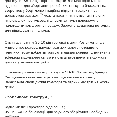
для взуття SB-10 від торгової марки Yes має одне містке
відділення для зберігання речей, кишеньку на блискавці на
зворотному боці, легке і надійне відкриття-закриття за
допомогою затяжок. Її можна носити як у руці, так і на спині,
як рюкзачок - регульовані шнурки-затяжки допоможуть
налагодити комфортну посадку. Зверху є додаткова петелька
для підвішування на гачок.
Сумку для взуття SB-10 від торгової марки Yes виконана з
міцного поліестеру, шнурки-затяжки мають потовщене
плетіння, тому добре витримують навантаження. Елементи з
ефектом відбивання світла на сумці забезпечать видимість
дитини у темний час доби.
Стильний дизайн сумки для взуття
SB-10 Gamer
від бренду
Yes ідеально доповнить рюкзак однойменної колекції.
Забезпечте своїй дитині комфорт та гарний настрій на кожен
день!
Особливості конструкції:
-одне містке і просторе відділення;
-кишенька на блискавці: для зручного зберігання необхідних
дрібниць;