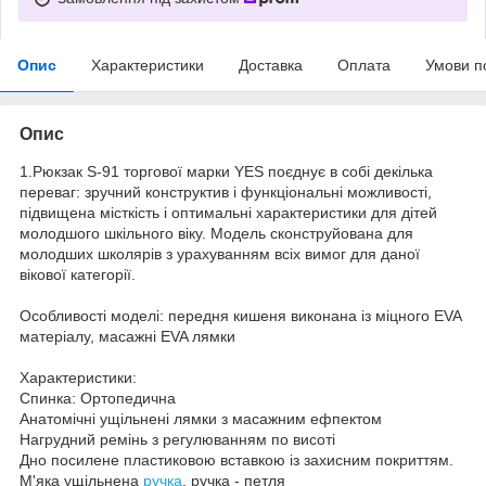
Опис
Характеристики
Доставка
Оплата
Умови п
Опис
1.Рюкзак S-91 торгової марки YES поєднує в собі декілька
переваг: зручний конструктив і функціональні можливості,
підвищена місткість і оптимальні характеристики для дітей
молодшого шкільного віку. Модель сконструйована для
молодших школярів з урахуванням всіх вимог для даної
вікової категорії.
Особливості моделі: передня кишеня виконана із міцного EVA
матеріалу, масажні EVA лямки
Характеристики:
Спинка: Ортопедична
Анатомічні ущільнені лямки з масажним ефпектом
Нагрудний ремінь з регулюванням по висоті
Дно посилене пластиковою вставкою із захисним покриттям.
М'яка ущільнена
ручка
, ручка - петля