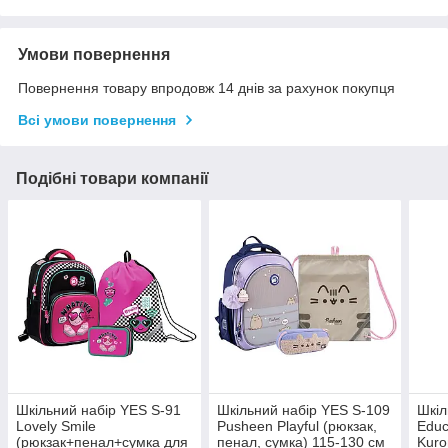
Умови повернення
Повернення товару впродовж 14 днів за рахунок покупця
Всі умови повернення
Подібні товари компанії
Шкільний набір YES S-91
Шкільний набір YES S-109
Шкіл
Lovely Smile
Pusheen Playful (рюкзак,
Educ
(рюкзак+пенал+сумка для
пенал, сумка) 115-130 см
Kuro