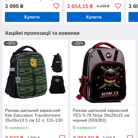
змінного взуття) 38х29х13
(рюк
3 095
3 654,15
3 6
₴
₴
4 299 ₴
см, 14 л, чорний (559390)
145 
Купити
Купити
Акційні пропозиції та новинки
–30%
–25%
Рюкзак шкільний каркасний
Рюкзак шкільний каркасний
Kite Education Transformers
YES S-78 Ninja 39х29х15 см
35x26x13.5 см 12 л, 115-130
чорний (559383)
см (TF24-555S)
В наявності
В наявності
2 023
2 284,50