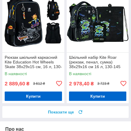
Рюкзак шкільний каркасний
Шкільний набір Kite Roar
Kite Education Hot Wheels
(рюкзак, пенал, сумка)
Skate 38x29x15 см, 16 л, 130-
38x29x16 см 16 л, 130-145
145 см, чорний
см, SET_K24-531M-5
В наявності
В наявності
2 889,60
2 978,40
₴
₴
3 612 ₴
3 723 ₴
Купити
Купити
Показати ще
Про нас