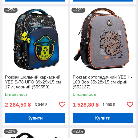
–25%
–22%
Рюкзак шкільний каркасний
Рюкзак ортопедичний YES H-
YES S-78 UFO 39х29х15 см
100 Boo 35х28х15 см сірий
17 л, чорний (559559)
(552137)
В наявності
В наявності
2 284,50
1 528,80
₴
₴
3 046 ₴
1 960 ₴
Купити
Купити
–20%
–20%