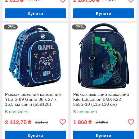
₴
₴
2 890 ₴
3 046 ₴
Купити
Купити
–25%
–25%
Рюкзак шкільний каркасний
Рюкзак шкільний каркасний
YES S-89 Game 36 x 27 x
Kite Education BMX K22-
15,5 см синій (559120)
555S-10 (115-130 см)
В наявності
В наявності
2 412,75
1 860
₴
₴
3 217 ₴
2 480 ₴
Купити
Купити