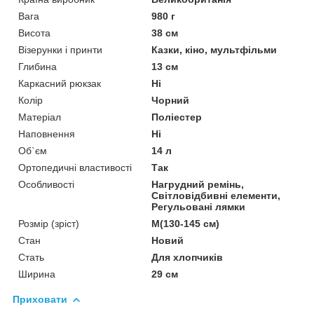
Вага
980 г
Висота
38 см
Візерунки і принти
Казки, кіно, мультфільми
Глибина
13 см
Каркасний рюкзак
Ні
Колір
Чорний
Матеріал
Поліестер
Наповнення
Ні
Об`єм
14 л
Ортопедичні властивості
Так
Особливості
Нагрудний ремінь,
Світловідбивні елементи,
Регульовані лямки
Розмір (зріст)
M(130-145 см)
Стан
Новий
Стать
Для хлопчиків
Ширина
29 см
Приховати