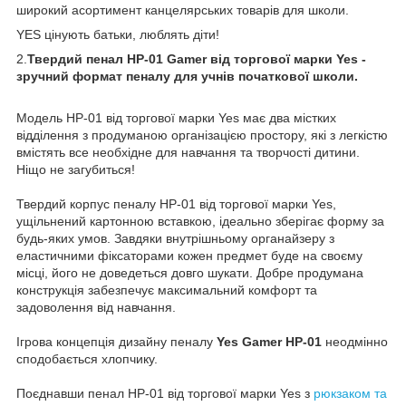
широкий асортимент канцелярських товарів для школи.
YES цінують батьки, люблять діти!
2.
Твердий пенал HP-01 Gamer від торгової марки Yes -
зручний формат пеналу для учнів початкової школи.
Модель HP-01 від торгової марки Yes має два містких
відділення з продуманою організацією простору, які з легкістю
вмістять все необхідне для навчання та творчості дитини.
Ніщо не загубиться!
Твердий корпус пеналу HP-01 від торгової марки Yes,
ущільнений картонною вставкою, ідеально зберігає форму за
будь-яких умов. Завдяки внутрішньому органайзеру з
еластичними фіксаторами кожен предмет буде на своєму
місці, його не доведеться довго шукати. Добре продумана
конструкція забезпечує максимальний комфорт та
задоволення від навчання.
Ігрова концепція дизайну пеналу
Yes Gamer HP-01
неодмінно
сподобається хлопчику.
Поєднавши пенал HP-01 від торгової марки Yes з
рюкзаком та