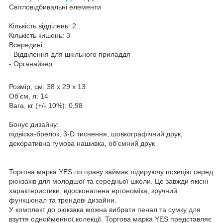
Світловідбивальні елементи
Кількість відділень: 2
Кількість кишень: 3
Всередині:
- Відділення для шкільного приладдя
- Органайзер
Розмір, см: 38 х 29 х 13
Об'єм, л: 14
Вага, кг (+/- 10%): 0,98
Бонус дизайну:
підвіска-брелок, 3-D тиснення, шовкографічний друк,
декоративна гумова нашивка, об'ємний друк
Торгова марка YES по праву займає лідируючу позицію серед
рюкзаків для молодшої та середньої школи. Це завжди якісні
характеристики, вдосконалена ергономіка, зручний
функціонал та трендові дизайни.
У комплект до рюкзака можна вибрати пенал та сумку для
взуття однойменної колекції. Торгова марка YES представляє