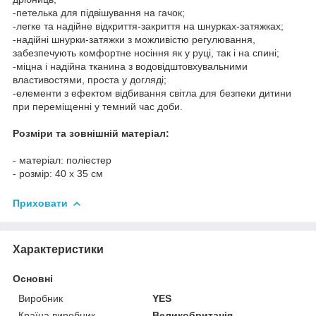
-петелька для підвішування на гачок;
-легке та надійне відкриття-закриття на шнурках-затяжках;
-надійні шнурки-затяжки з можливістю регулювання,
забезпечують комфортне носіння як у руці, так і на спині;
-міцна і надійна тканина з водовідштовхувальними
властивостями, проста у догляді;
-елементи з ефектом відбивання світла для безпеки дитини
при переміщенні у темний час доби.
Розміри та зовнішній матеріал:
- матеріал: поліестер
- розмір: 40 х 35 см
Приховати
Характеристики
Основні
Виробник
YES
Країна виробник
Великобританія