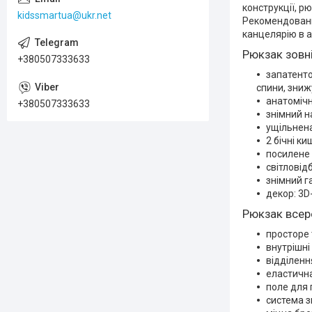
конструкції, р
kidssmartua@ukr.net
Рекомендовани
канцелярію в а
Рюкзак зовні
+380507333633
запатенто
спини, зни
анатомічн
+380507333633
знімний н
ущільнен
2 бічні к
посилене 
світловід
знімний г
декор: 3D
Рюкзак всер
просторе 
внутрішні
відділенн
еластична
поле для 
система з