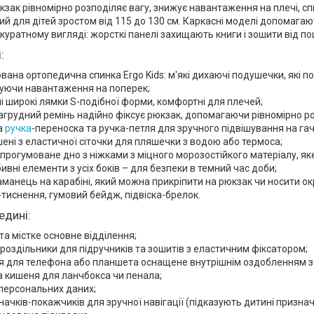
юкзак рівномірно розподіляє вагу, знижує навантаження на плечі, сп
й для дітей зростом від 115 до 130 см. Каркасні моделі допомага
куратному вигляді: жорсткі панелі захищають книги і зошити від п
:
вана ортопедична спинка Ergo Kids: м'які дихаючі подушечки, які 
жуючи навантаження на поперек;
і широкі лямки S-подібної форми, комфортні для плечей;
агрудний ремінь надійно фіксує рюкзак, допомагаючи рівномірно ро
а
ручка
-переноска та ручка-петля для зручного підвішування на гач
ишені з еластичної сіточки для пляшечки з водою або термоса;
прогумоване дно з ніжками з міцного морозостійкого матеріалу, я
бивні елементи з усіх боків – для безпеки в темний час доби;
аманець на карабіні, який можна прикріпити на рюкзак чи носити о
-тиснення, гумовий бейдж, підвіска-брелок.
едині:
та містке основне відділення;
 роздільники для підручників та зошитів з еластичним фіксатором;
я для телефона або планшета оснащене внутрішнім оздобленням з
 кишеня для ланчбокса чи пенала;
персональних даних;
начків-покажчиків для зручної навігації (підказують дитині призна