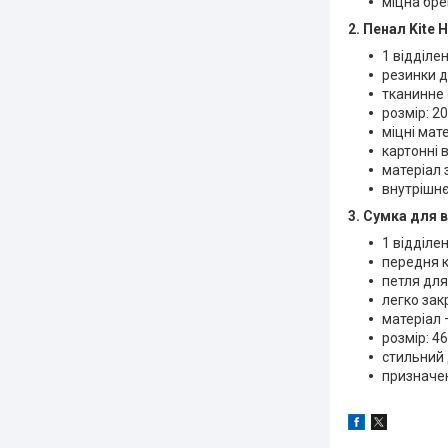
міцна бре
2. Пенал Kite
1 відділе
резинки д
тканинне 
розмір: 2
міцні мат
картонні 
матеріал 
внутрішнє
3. Сумка для 
1 відділе
передня к
петля для
легко зак
матеріал 
розмір: 4
стильний 
призначен