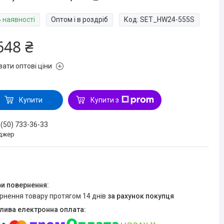
В наявності
Оптом і в роздріб
Код:
SET_HW24-555S
648 ₴
зати оптові ціни
Купити
Купити з
 (50) 733-36-33
джер
ернення товару протягом 14 днів
за рахунок покупця