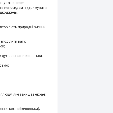
ину та поперек.
ють непосидам підтримувати
ошкоджень.
повторюють природні вигини
зподілити вагу;
ок;
ке дуже легко очищається;
кремо;
 плюшу, яке захищає екран;
чення кожної кишеньки);