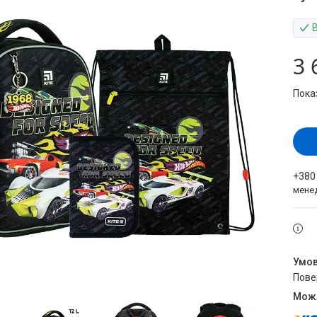
3 
Пока
+380
мене
пов