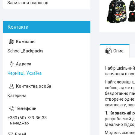
Запитання-відповіді
Опис
School_Backpacks
Набір шкільний
Чернівці, Україна
навчання в поп
Найголовніші ш
собою, адже пр
бездоганно пас
Катерина
створене одне 
комплекту, зав
1. Каркасний 
+380 (50) 733-36-33
розроблений дл
менеджер
Ідеально підхо
Модель схвален