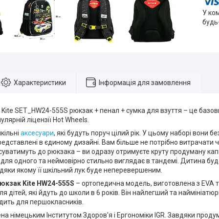
У ко
будь
Характеристики
Інформація для замовлення
 Kite SET_HW24-555S рюкзак + пенал + сумка для взуття – це базо
улярній ліцензії Hot Wheels.
кільні
аксесуари
, які будуть поруч цілий рік. У цьому наборі вони
едставлені в єдиному дизайні. Вам більше не потрібно витрачати ч
уватимуть до рюкзака – ви одразу отримуєте круту продуману капс
для одного та неймовірно стильно виглядає в тандемі. Дитина буде
дяки якому її шкільний лук буде неперевершеним.
рюкзак Kite HW24-555S
– ортопедична модель, виготовлена з EVA та
я дітей, які йдуть до школи в 6 років. Він найлегший та наймініатю
дить для першокласників.
а німецьким Інститутом Здоров'я і Ергономіки IGR. Завдяки проду