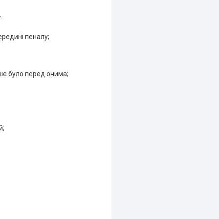
.
ередині пеналу;
ше було перед очима;
й;