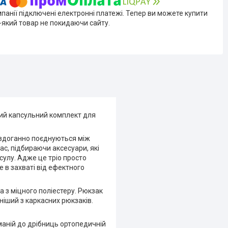
мпанії підключені електронні платежі. Тепер ви можете купити
-який товар не покидаючи сайту.
вий капсульний комплект для
 бездоганно поєднуються між
ас, підбираючи аксесуари, які
улу. Адже це тріо просто
 в захваті від ефектного
 з міцного поліестеру. Рюкзак
рніший з каркасних рюкзаків.
маній до дрібниць ортопедичній