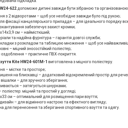
ндована підкладка.
 HW24-622
допоможе дитині завжди бути зібраною та організованою
ння з 2 відворотами – щоб усе необхідне завжди було під рукою;
ля фіксації канцелярського приладдя – для ідеального порядку вс
окантування забезпечує захист кромки;
0x14x3,9 см – наймісткіший;
еріали та надійна фурнітура – гарантія довгої служби;
вкладки з розкладом та таблицею множення – щоб усе найважливі
зовні – міцний зносостійкий поліестер;
 оздоблення – практичне ПВХ-покриття.
взуття Kite HW24-601M-1
виготовлена з міцного поліестеру.
ння – містке та просторе;
ишеня на блискавці – додатковий відокремлений простір для рече
 вішалки – для зручного зберігання;
ривається – затягується шнурками;
– поліестер: міцний та простий у догляді;
6x33 см – оптимальний для розміщення пари взуття;
дизайн – для відмінного настрою та ефектного вигляду;
а для перенесення та зберігання спортивного взуття та одягу.