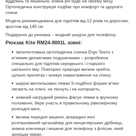
відділень та кишеньок, кожна річ буде на своєму місці.
Ортопедична конструкція подбає про комфорт та здоров'я
спини.
Модель рекомендована для підлітків від 12 років та дорослих,
зростом від 145 см.
Подарунок до рюкзака – модний шнурок для телефону.
Рюкзак Kite RM24-8001L зовні:
запатентована ортопедична спинка Ergo Teens з
м'якими дихаючими подушечками – розроблена
спеціально для підлітків середнього і старшого
шкільного віку. Повторює природні вигини хребта,
щільно прилягає і знижує навантаження на спину;
широкі вентильовані лямки S-подібної форми м'яко
лягають на плечі, не тиснуть і не натирають;
знімний нагрудний ремінь фіксує лямки в зручному
положенні, бере участь в правильному рівномірному
розподілі ваги;
велика передня кишеня, всередині якої
розташований органайзер для канцелярських дрібниць,
знімна ключниця і кишеня для телефону з флісом, який
захищає екран;