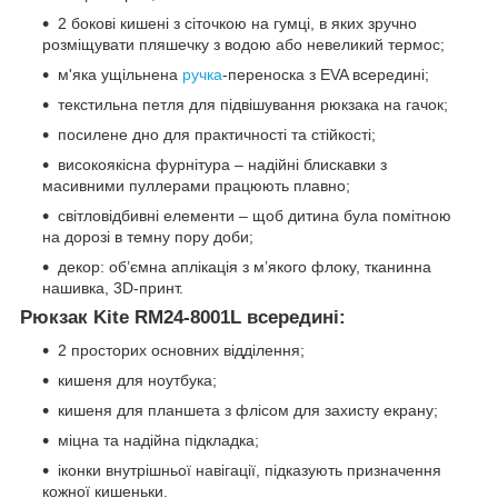
2 бокові кишені з сіточкою на гумці, в яких зручно
розміщувати пляшечку з водою або невеликий термос;
м'яка ущільнена
ручка
-переноска з EVA всередині;
текстильна петля для підвішування рюкзака на гачок;
посилене дно для практичності та стійкості;
високоякісна фурнітура – надійні блискавки з
масивними пуллерами працюють плавно;
світловідбивні елементи – щоб дитина була помітною
на дорозі в темну пору доби;
декор: об’ємна аплікація з м’якого флоку, тканинна
нашивка, 3D-принт.
Рюкзак Kite RM24-8001L всередині:
2 просторих основних відділення;
кишеня для ноутбука;
кишеня для планшета з флісом для захисту екрану;
міцна та надійна підкладка;
іконки внутрішньої навігації, підказують призначення
кожної кишеньки.