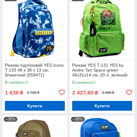
Рюкзак підлітковий YES Icons
Рюкзак YES T-131 YES by
T-133 48 х 38 х 13 см,
Andre Tan Space green
блакитний (559471)
46х31х14 см, 20 л, зелений
(559049)
В наявності
В наявності
1 638
2 427,60
₴
₴
2 730 ₴
3 468 ₴
Купити
Купити
–30%
–30%