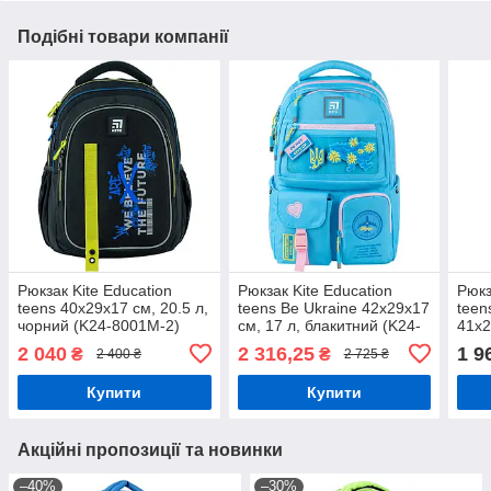
Подібні товари компанії
Рюкзак Kite Education
Рюкзак Kite Education
Рюкз
teens 40х29х17 см, 20.5 л,
teens Be Ukraine 42x29x17
teen
чорний (K24-8001M-2)
см, 17 л, блакитний (K24-
41x2
2587M-6)
(HP
2 040
2 316,25
1 9
₴
₴
2 400 ₴
2 725 ₴
Купити
Купити
Акційні пропозиції та новинки
–40%
–30%