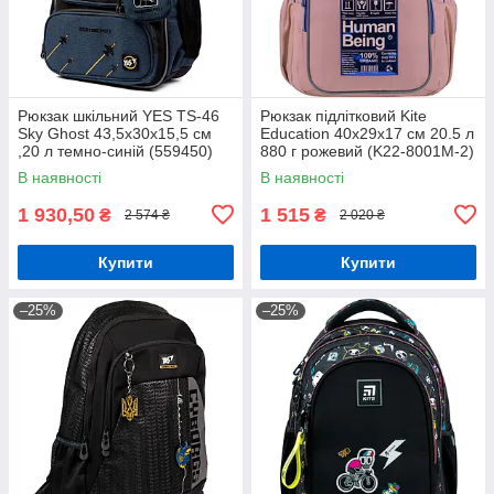
Рюкзак шкільний YES TS-46
Рюкзак підлітковий Kite
Sky Ghost 43,5x30x15,5 см
Education 40х29х17 см 20.5 л
,20 л темно-синій (559450)
880 г рожевий (K22-8001M-2)
В наявності
В наявності
1 930,50
1 515
₴
₴
2 574 ₴
2 020 ₴
Купити
Купити
–25%
–25%