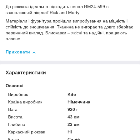
До рюкзака ідеально підходить пенал RM24-599 в
захоплюючій ліцензії Rick and Morty.
Матеріали і фурнітура пройшли випробування на міцність і
стійкість до зношування. Тканина не вигорає та довго зберігає
первинний вигляд. Блискавки – якісні та надійні, працюють
плавно.
Приховати
Характеристики
Основні
Виробник
Kite
Країна виробник
Німеччина
Вага
920 г
Висота
43 см
Глибина
23 см
Каркасний рюкзак
Ні
Колір
Синій