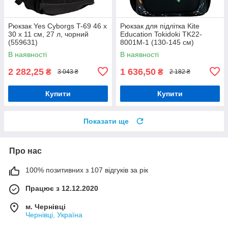
Рюкзак Yes Cyborgs T-69 46 х
Рюкзак для підлітка Kite
30 х 11 см, 27 л, чорний
Education Tokidoki TK22-
(559631)
8001M-1 (130-145 см)
В наявності
В наявності
2 282,25
1 636,50
₴
₴
3 043 ₴
2 182 ₴
Купити
Купити
Показати ще
Про нас
100% позитивних з 107 відгуків за рік
Працює з 12.12.2020
м. Чернівці
Чернівці, Україна