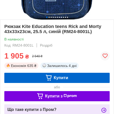
Рюкзак Kite Education teens Rick and Morty
43x33x23см, 25.5 л, синій (RM24-8001L)
В наявності
Код: RM24-8001L
Роздріб
1 905
₴
2 540 ₴
Економія
635 ₴
Залишилось
4 дні
Купити
або
Купити з
Що таке купити з Пром?