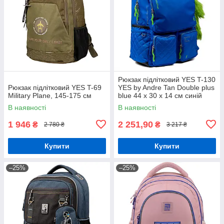
Рюкзак підлітковий YES T-130
Рюкзак підлітковий YES T-69
YES by Andre Tan Double plus
Military Plane, 145-175 см
blue 44 x 30 x 14 см синій
(559048)
В наявності
В наявності
1 946
2 251,90
₴
₴
2 780 ₴
3 217 ₴
Купити
Купити
–25%
–25%