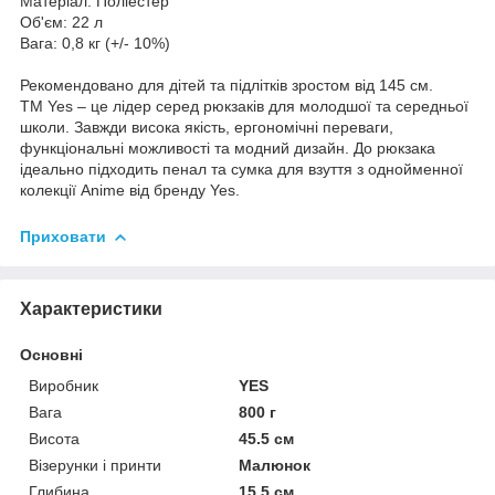
Матеріал: Поліестер
Об'єм: 22 л
Вага: 0,8 кг (+/- 10%)
Рекомендовано для дітей та підлітків зростом від 145 см.
ТМ Yes – це лідер серед рюкзаків для молодшої та середньої
школи. Завжди висока якість, ергономічні переваги,
функціональні можливості та модний дизайн. До рюкзака
ідеально підходить пенал та сумка для взуття з однойменної
колекції Anime від бренду Yes.
Приховати
Характеристики
Основні
Виробник
YES
Вага
800 г
Висота
45.5 см
Візерунки і принти
Малюнок
Глибина
15.5 см