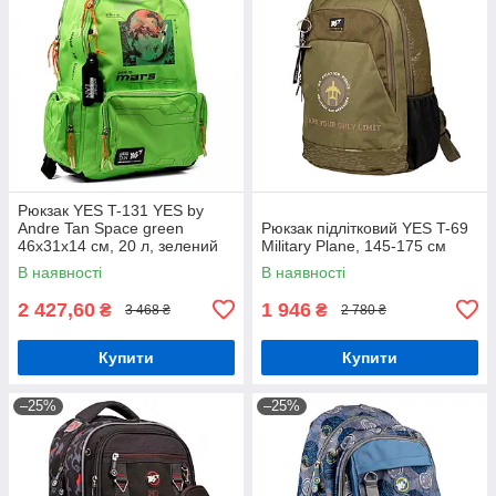
Рюкзак YES T-131 YES by
Andre Tan Space green
Рюкзак підлітковий YES T-69
46х31х14 см, 20 л, зелений
Military Plane, 145-175 см
(559049)
В наявності
В наявності
2 427,60
1 946
₴
₴
3 468 ₴
2 780 ₴
Купити
Купити
–25%
–25%