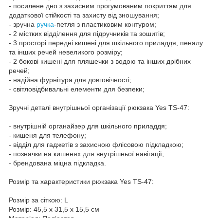
- посилене дно з захисним прогумованим покриттям для
додаткової стійкості та захисту від зношування;
- зручна
ручка
-петля з пластиковим контуром;
- 2 містких відділення для підручників та зошитів;
- 3 просторі передні кишені для шкільного приладдя, пеналу
та інших речей невеликого розміру;
- 2 бокові кишені для пляшечки з водою та інших дрібних
речей;
- надійна фурнітура для довговічності;
- світловідбивальні елементи для безпеки;
Зручні деталі внутрішньої організації рюкзака Yes TS-47:
- внутрішній органайзер для шкільного приладдя;
- кишеня для телефону;
- відділ для гаджетів з захисною флісовою підкладкою;
- позначки на кишенях для внутрішньої навігації;
- брендована міцна підкладка.
Розмір та характеристики рюкзака Yes TS-47:
Розмір за сіткою: L
Розмір: 45,5 х 31,5 х 15,5 см