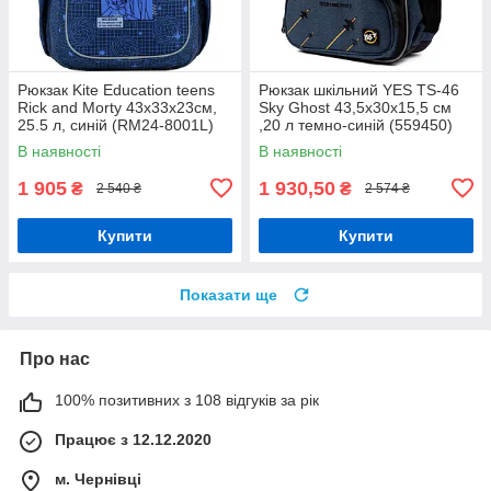
Рюкзак Kite Education teens
Рюкзак шкільний YES TS-46
Rick and Morty 43x33x23см,
Sky Ghost 43,5x30x15,5 см
25.5 л, синій (RM24-8001L)
,20 л темно-синій (559450)
В наявності
В наявності
1 905
1 930,50
₴
₴
2 540 ₴
2 574 ₴
Купити
Купити
Показати ще
Про нас
100% позитивних з 108 відгуків за рік
Працює з 12.12.2020
м. Чернівці