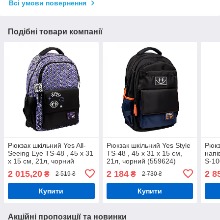
Всі умови повернення
Подібні товари компанії
Рюкзак шкільний Yes All-
Рюкзак шкільний Yes Style
Рюкз
Seeing Eye TS-48 , 45 х 31
TS-48 , 45 х 31 х 15 см,
напі
х 15 см, 21л, чорний
21л, чорний (559624)
S-10
(559622)
(559
2 015,20
2 184
2 8
₴
₴
2 519 ₴
2 730 ₴
Купити
Купити
Акційні пропозиції та новинки