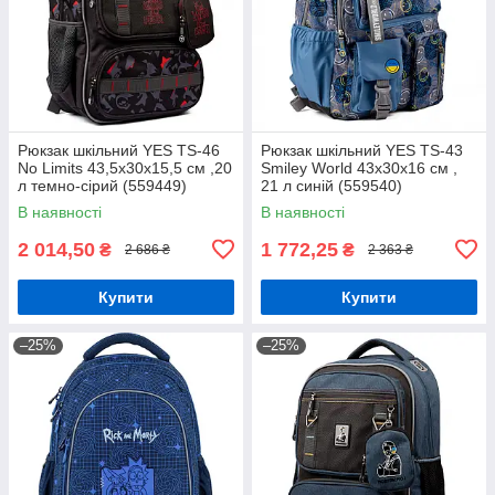
Рюкзак шкільний YES TS-46
Рюкзак шкільний YES TS-43
No Limits 43,5x30x15,5 см ,20
Smiley World 43x30x16 см ,
л темно-сірий (559449)
21 л синій (559540)
В наявності
В наявності
2 014,50
1 772,25
₴
₴
2 686 ₴
2 363 ₴
Купити
Купити
–25%
–25%