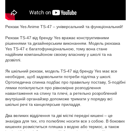
Рюкзак Yes Anime TS-47 – універсальний та функціональний!
Рюкзак TS-47 від бренду Yes вражає конструктивними
рішеннями та дизайнерським виконанням. Модель рюкзака
Yes TS-47 є багатофункціональною, тому вона стане
надійним компаньйоном своєму власнику у школі та на
дозвіллі.
Як шкільний рюкзак, модель TS-47 від бренду Yes має все
необхідне, щоб задовольнити потреби підлітка у школі.
Ортопедична спинка подбає про правильну поставу, S-подібні
лямки попіклуються про рівномірне розподілення
навантаження на спину та плечі, а ретельно розроблений
внутрішній органайзер допоможе тримати у порядку всі
шкільні речі та канцелярське приладдя.
Два великих відділення та дві місткі передні кишені – це
знахідка для тих, хто полюбляє носити все з собою. В бокових
кишенях розміститься пляшка з водою або термос, а також