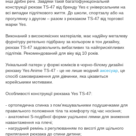
інші дрібні речі. Завдяки такій багатофункціональній
конструкції рюкзак TS-47 від бренду Yes є універсальним на
всі випадки підліткового життя. До школи, спортзалу або на
прогулянку з другом – разом з рюкзаком TS-47 від торгової
марки Yes.
Виконаний з високоякісних матеріалів, має надійну металеву
фурнітуру ретельно підібрану за кольором в тон дизайну,
рюкзак TS-47 задовольнить вибагливих та найприскіпливих
підлітків. Рекомендований для віку від 10 років.
Унікальний патерн у формі коміксів в чорно-білому дизайні
рюкзаку Yes Anime TS-47 - це не лише модний
аксесуар
, це
спосіб самовираження для дівчинки, яка цікавиться
корейськими мотивами.
Особливості конструкції рюкзака Yes TS-47:
- ортопедична спинка з пом’якшувальними подушечками для
правильного положення тіла та комфорту під час носіння;
- анатомічні S-подібної форми ущільнені лямки для зниження
навантаження на плечі;
- нагрудний ремінь з регулюванням по висоті для щільного
прилягання рюкзака до спини дитини;