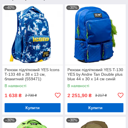
–40%
–30%
Рюкзак підлітковий YES Icons
Рюкзак підлітковий YES T-130
T-133 48 х 38 х 13 см,
YES by Andre Tan Double plus
блакитний (559471)
blue 44 x 30 x 14 см синій
(559048)
В наявності
В наявності
1 638
2 251,90
₴
₴
2 730 ₴
3 217 ₴
Купити
Купити
–30%
–30%