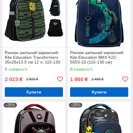
Рюкзак шкільний каркасний
Рюкзак шкільний каркасний
Kite Education Transformers
Kite Education BMX K22-
35x26x13.5 см 12 л, 115-130
555S-10 (115-130 см)
см (TF24-555S)
В наявності
В наявності
2 023
1 860
₴
₴
2 890 ₴
2 480 ₴
Купити
Купити
–25%
–25%