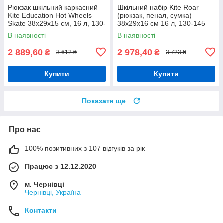
Рюкзак шкільний каркасний
Шкільний набір Kite Roar
Kite Education Hot Wheels
(рюкзак, пенал, сумка)
Skate 38x29x15 см, 16 л, 130-
38x29x16 см 16 л, 130-145
145 см, чорний
см, SET_K24-531M-5
В наявності
В наявності
2 889,60
2 978,40
₴
₴
3 612 ₴
3 723 ₴
Купити
Купити
Показати ще
Про нас
100% позитивних з 107 відгуків за рік
Працює з 12.12.2020
м. Чернівці
Чернівці, Україна
Контакти