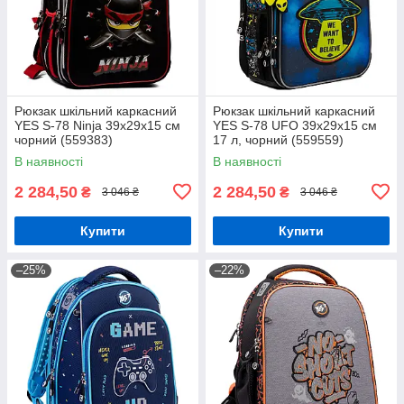
Рюкзак шкільний каркасний
Рюкзак шкільний каркасний
YES S-78 Ninja 39х29х15 см
YES S-78 UFO 39х29х15 см
чорний (559383)
17 л, чорний (559559)
В наявності
В наявності
2 284,50
2 284,50
₴
₴
3 046 ₴
3 046 ₴
Купити
Купити
–25%
–22%