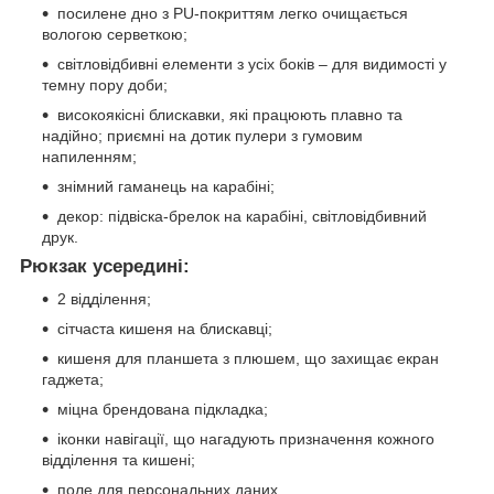
посилене дно з PU-покриттям легко очищається
вологою серветкою;
світловідбивні елементи з усіх боків – для видимості у
темну пору доби;
високоякісні блискавки, які працюють плавно та
надійно; приємні на дотик пулери з гумовим
напиленням;
знімний гаманець на карабіні;
декор: підвіска-брелок на карабіні, світловідбивний
друк.
Рюкзак усередині:
2 відділення;
сітчаста кишеня на блискавці;
кишеня для планшета з плюшем, що захищає екран
гаджета;
міцна брендована підкладка;
іконки навігації, що нагадують призначення кожного
відділення та кишені;
поле для персональних даних.