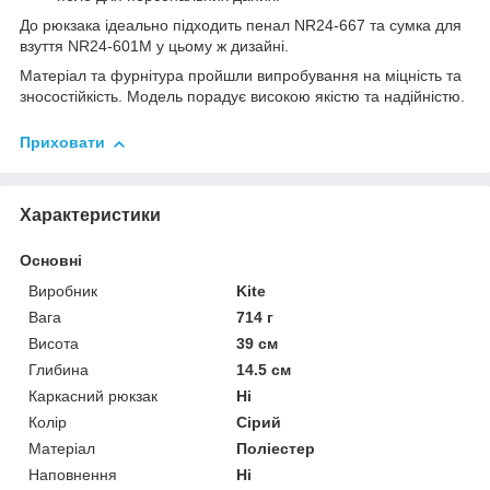
До рюкзака ідеально підходить пенал NR24-667 та сумка для
взуття NR24-601M у цьому ж дизайні.
Матеріал та фурнітура пройшли випробування на міцність та
зносостійкість. Модель порадує високою якістю та надійністю.
Приховати
Характеристики
Основні
Виробник
Kite
Вага
714 г
Висота
39 см
Глибина
14.5 см
Каркасний рюкзак
Ні
Колір
Сірий
Матеріал
Поліестер
Наповнення
Ні