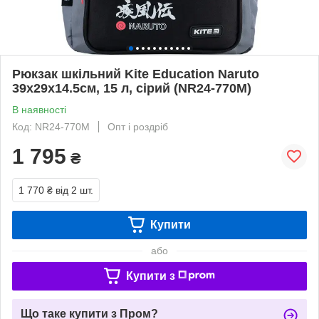
Рюкзак шкільний Kite Education Naruto
39х29х14.5см, 15 л, сірий (NR24-770M)
В наявності
Код: NR24-770M
Опт і роздріб
1 795
₴
1 770 ₴
від 2 шт.
Купити
або
Купити з
Що таке купити з Пром?