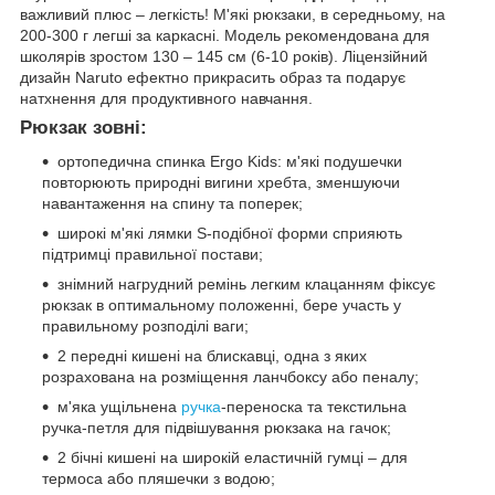
важливий плюс – легкість! М'які рюкзаки, в середньому, на
200-300 г легші за каркасні. Модель рекомендована для
школярів зростом 130 – 145 см (6-10 років). Ліцензійний
дизайн Naruto ефектно прикрасить образ та подарує
натхнення для продуктивного навчання.
Рюкзак зовні:
ортопедична спинка Ergo Kids: м'які подушечки
повторюють природні вигини хребта, зменшуючи
навантаження на спину та поперек;
широкі м'які лямки S-подібної форми сприяють
підтримці правильної постави;
знімний нагрудний ремінь легким клацанням фіксує
рюкзак в оптимальному положенні, бере участь у
правильному розподілі ваги;
2 передні кишені на блискавці, одна з яких
розрахована на розміщення ланчбоксу або пеналу;
м'яка ущільнена
ручка
-переноска та текстильна
ручка-петля для підвішування рюкзака на гачок;
2 бічні кишені на широкій еластичній гумці – для
термоса або пляшечки з водою;