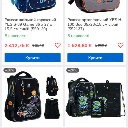
Рюкзак шкільний каркасний
Рюкзак ортопедичний YES H-
YES S-89 Game 36 x 27 x
100 Boo 35х28х15 см сірий
15,5 см синій (559120)
(552137)
В наявності
В наявності
2 412,75
1 528,80
₴
₴
3 217 ₴
1 960 ₴
Купити
Купити
–20%
–20%