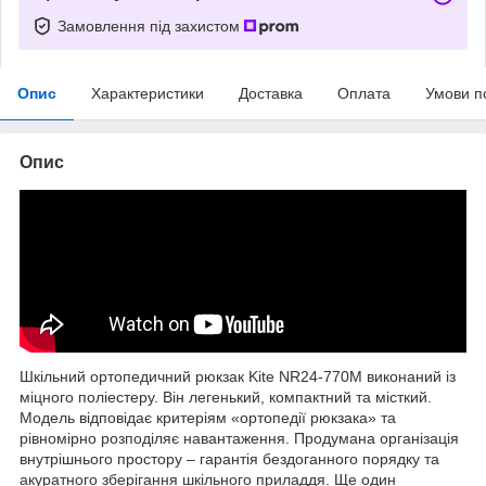
Замовлення під захистом
Опис
Характеристики
Доставка
Оплата
Умови п
Опис
Шкільний ортопедичний рюкзак Kite NR24-770M виконаний із
міцного поліестеру. Він легенький, компактний та місткий.
Модель відповідає критеріям «ортопедії рюкзака» та
рівномірно розподіляє навантаження. Продумана організація
внутрішнього простору – гарантія бездоганного порядку та
акуратного зберігання шкільного приладдя. Ще один