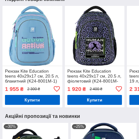
Рюкзак Kite Education
Рюкзак Kite Education
Рюкз
teens 40х29х17 см, 20.5 л,
teens 40х29х17 см, 20.5 л,
teen
блакитний (K24-8001M-1)
фіолетовий (K24-8001M-
19 л
4)
257
1 955
1 920
2 3
₴
₴
2 300 ₴
2 400 ₴
Купити
Купити
Акційні пропозиції та новинки
–30%
–25%