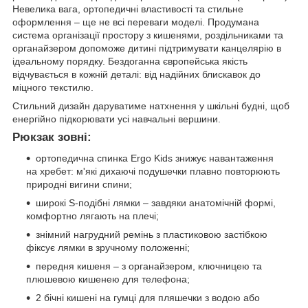
Невелика вага, ортопедичні властивості та стильне
оформлення – ще не всі переваги моделі. Продумана
система організації простору з кишенями, роздільниками та
органайзером допоможе дитині підтримувати канцелярію в
ідеальному порядку. Бездоганна європейська якість
відчувається в кожній деталі: від надійних блискавок до
міцного текстилю.
Стильний дизайн даруватиме натхнення у шкільні будні, щоб
енергійно підкорювати усі навчальні вершини.
Рюкзак зовні:
ортопедична спинка Ergo Kids знижує навантаження
на хребет: м'які дихаючі подушечки плавно повторюють
природні вигини спини;
широкі S-подібні лямки – завдяки анатомічній формі,
комфортно лягають на плечі;
знімний нагрудний ремінь з пластиковою застібкою
фіксує лямки в зручному положенні;
передня кишеня – з органайзером, ключницею та
плюшевою кишенею для телефона;
2 бічні кишені на гумці для пляшечки з водою або