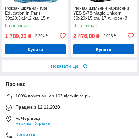
Рюкзак шкільний Kite
Рюкзак шкільний каркасний
Education In Paris
YES S-78 Magic Unicorn
39x29.5x14.2 см, 15 л
39х29х15 см, 17 л, чорний
,блакитний (K24-763M-1)
(559653)
В наявності
В наявності
1 789,32
2 476,80
₴
₴
2 294 ₴
3 096 ₴
Купити
Купити
Показати ще
Про нас
100% позитивних з 107 відгуків за рік
Працює з 12.12.2020
м. Чернівці
Чернівці, Україна
Контакти