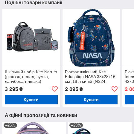
Подібні товари компанії
Шкільний набір Kite Naruto
Рюкзак шкільний Kite
Рюкз
(рюкзак, пенал, сумка,
Education NASA 38x28x16
teen
ланчбокс, пляшка)
см ,18 л синій (NS24-
42х3
38x28x16 см ,18 л сірий
700M)
темн
3 295
2 095
2 0
₴
₴
SET_NR24-700M
Купити
Купити
Акційні пропозиції та новинки
–25%
–25%