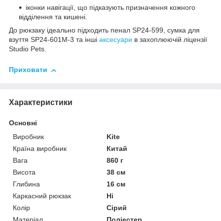
іконки навігації, що підказують призначення кожного
відділення та кишені.
До рюкзаку ідеально підходить пенал SP24-599, сумка для
взуття SP24-601M-3 та інші
аксесуари
в захоплюючій ліцензії
Studio Pets.
Приховати
Характеристики
Основні
Виробник
Kite
Країна виробник
Китай
Вага
860 г
Висота
38 см
Глибина
16 см
Каркасний рюкзак
Ні
Колір
Сірий
Матеріал
Поліестер