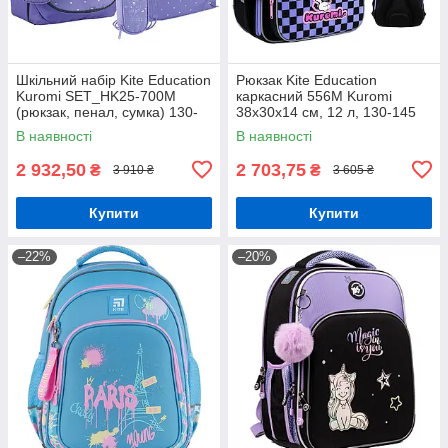
Шкільний набір Kite Education
Рюкзак Kite Education
Kuromi SET_HK25-700M
каркасний 556M Kuromi
(рюкзак, пенал, сумка) 130-
38х30х14 см, 12 л, 130-145
145 см
см
В наявності
В наявності
2 932,50
2 703,75
₴
₴
3 910 ₴
3 605 ₴
Купити
Купити
–22%
–20%