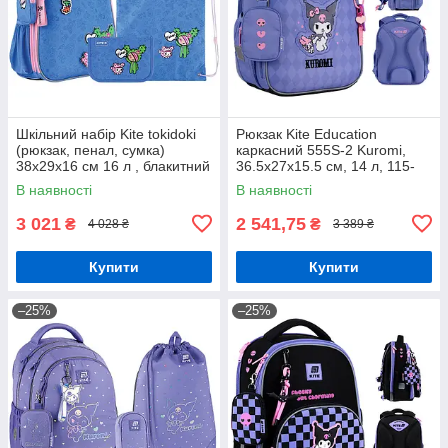
Шкільний набір Kite tokidoki
Рюкзак Kite Education
(рюкзак, пенал, сумка)
каркасний 555S-2 Kuromi,
38x29x16 см 16 л , блакитний
36.5х27х15.5 см, 14 л, 115-
(SET_TK24-531M)
130 см
В наявності
В наявності
3 021
2 541,75
₴
₴
4 028 ₴
3 389 ₴
Купити
Купити
–25%
–25%