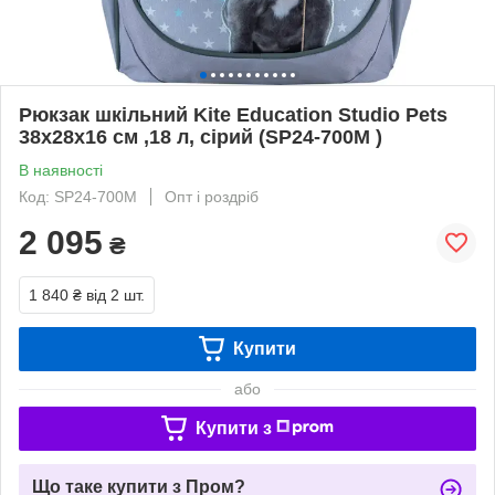
Рюкзак шкільний Kite Education Studio Pets
38x28x16 см ,18 л, сірий (SP24-700M )
В наявності
Код: SP24-700M
Опт і роздріб
2 095
₴
1 840 ₴
від 2 шт.
Купити
або
Купити з
Що таке купити з Пром?