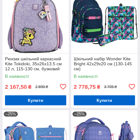
Рюкзак шкільний каркасний
Шкільний набір Wonder Kite
Kite Tokidoki, 35x26x13.5 см
Bright 42х29х20 см (130-145
12 л, 115-130 см, бузковий
см)
(TK24-555S)
В наявності
В наявності
2 167,50
2 778,75
₴
₴
2 890 ₴
3 705 ₴
Купити
Купити
–25%
–25%