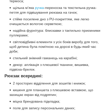
термоса;
щільна м'яка
ручка
-переноска та текстильна ручка-
петля для підвішування рюкзака на гачок;
стійке посилене дно з PU-покриттям, яке легко
очищається вологою серветкою;
надійна фурнітура: блискавки з тактильно приємними
пуллерами;
світловідбивні елементи з усіх боків виробу для того,
щоб дитина була помітною на дорозі в будь-який час
доби;
стильний знімний гаманець на карабіні;
декор: аплікація з плюшевої тканини, вишивка,
підвіска-брелок.
Рюкзак всередині:
2 просторих відділення для зошитів і книжок;
кишеня для планшета з плюшевою вставкою, що
захищає екран від подряпин;
міцна брендована підкладка;
поле для запису персональних даних;