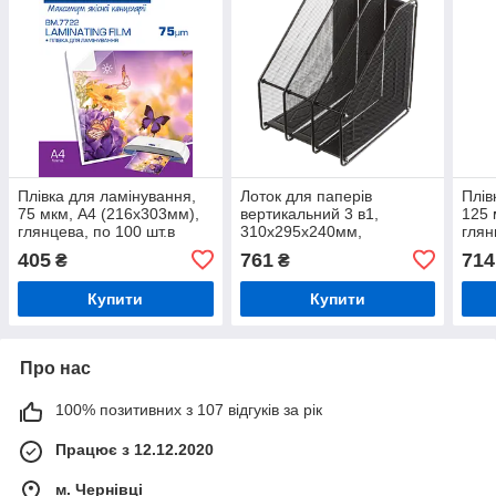
Плівка для ламінування,
Лоток для паперів
Плів
75 мкм, A4 (216x303мм),
вертикальний 3 в1,
125 
глянцева, по 100 шт.в
310x295x240мм,
глян
упаковці
металевий, чорний
упак
405
761
714
₴
₴
Купити
Купити
Про нас
100% позитивних з 107 відгуків за рік
Працює з 12.12.2020
м. Чернівці