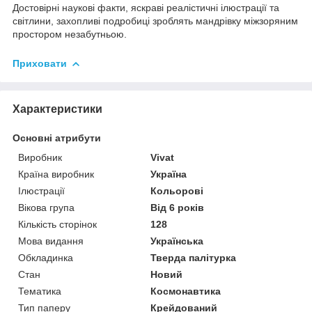
Достовірні наукові факти, яскраві реалістичні ілюстрації та
світлини, захопливі подробиці зроблять мандрівку міжзоряним
простором незабутньою.
Приховати
Характеристики
Основні атрибути
Виробник
Vivat
Країна виробник
Україна
Ілюстрації
Кольорові
Вікова група
Від 6 років
Кількість сторінок
128
Мова видання
Українська
Обкладинка
Тверда палітурка
Стан
Новий
Тематика
Космонавтика
Тип паперу
Крейдований