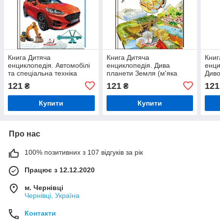
Книга Дитяча
Книга Дитяча
Книг
енциклопедія. Автомобілі
енциклопедія. Дива
енци
та спеціальна техніка
планети Земля (м'яка
Диво
(м'яка обклад.)
обклад.)
(м'я
121
121
121
₴
₴
Купити
Купити
Про нас
100% позитивних з 107 відгуків за рік
Працює з 12.12.2020
м. Чернівці
Чернівці, Україна
Контакти